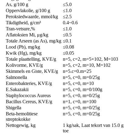
As, g/100 g
≤5.0
Oppervlakolie, g/100 g
≤1.0
Peroksiedwaarde, mmol/kg
≤2.5
Tikdigtheid, g/cm³
0.4~0.6
Tran-vetsure,%
≤1.0
Aflatoksien Mi, μg/kg
≤0.5
Totale Arseen (as As), mg/kg
≤0.1
Lood (Pb), mg/kg
≤0.08
Kwik (Hg), mg/kg
≤0.05
Totale plaattelling, KVE/g
n=5, c=2, m=5×102, M=103
Kolivorme, KVE/g
n=5, c=2, m=10, M=102
Skimmels en Giste, KVE/g
n=5.c=0.m=25
Salmonella
n=5, c=0, m=0/25g
Enterobakteries, KVE/g
n=5, c=0, m=10
E.Sakazakii
n=5, c=0, m=0/100g
Staphylococcus Aureus
n=5, c=0, m=0/25g
Bacillus Cereus, KVE/g
n=1, c=0, m=100
Shigella
n=5, c=0, m=0/25g
Beta-hemolitiese
n=5, c=0, m=0/25g
streptokokke
Nettogewig, kg
1 kg/sak, Laat tekort van 15.0 g
toe