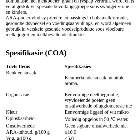
kombinasie met melkpoeier, graan en ryspap verbruik word, en is
veral geskik vir spesiale bevolkingsgroepe soos swanger vroue
en kinders.
ARA-poeier vind sy primêre toepassings in babamelkformule,
gesondheidsvoedsel en voedingsaanvullings, en word algemeen
gebruik in verskeie gesonde voedselprodukte soos vloeibare
melk, jogurt en melkbevattende drankies.
Spesifikasie (COA)
Toets
Items
Spesifikasies
Reuk en smaak
Kenmerkende smaak, neutrale
aroma.
Organisasie
Eenvormige deeltjiegrootte,
vryvloeiende poeier, geen
onsuiwerhede of agglomerasie nie
Kleur
Eenvormige liggeel of wit mikro
Oplosbaarheid
Volledig opgelos in 50 ℃ water.
Onsuiwerhede
Geen sigbare onsuiwerhede nie.
ARA-inhoud, g/100 g
≥10.0
Vog, g/100 g
≤5.0