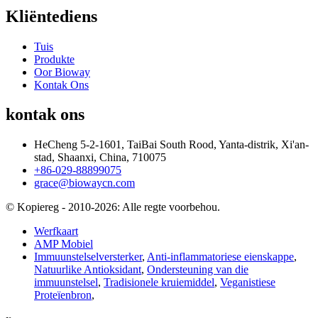
Kliëntediens
Tuis
Produkte
Oor Bioway
Kontak Ons
kontak ons
HeCheng 5-2-1601, TaiBai South Rood, Yanta-distrik, Xi'an-
stad, Shaanxi, China, 710075
+86-029-88899075
grace@biowaycn.com
© Kopiereg - 2010-2026: Alle regte voorbehou.
Werfkaart
AMP Mobiel
Immuunstelselversterker
,
Anti-inflammatoriese eienskappe
,
Natuurlike Antioksidant
,
Ondersteuning van die
immuunstelsel
,
Tradisionele kruiemiddel
,
Veganistiese
Proteïenbron
,