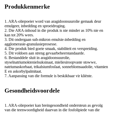
Produkkenmerke
1. ARA-oliepoeier word van aragidoonsuurolie gemaak deur
emulgeer, inbedding en sproeidroging.
2. Die ARA-inhoud in die produk is nie minder as 10% nie en
kan tot 20% wees.
3. Dit ondergaan sub-mikron emulsie-inbedding en
agglomerasie-granulasieprosesse.
4. Die produk bied goeie smaak, stabiliteit en verspreiding.
5. Dit voldoen aan streng gevaarbeheerstandaarde.
6. Bestanddele sluit in aragidoonsuurolie,
styselnatriumoktenielsuksinaat, mieliesiroopvaste stowwe,
natriumaskorbaat, trikalsiumfosfaat, sonneblomsaadolie, vitamien
E en askorbylpalmitaat.
7. Aanpassing van die formule is beskikbaar vir kliënte.
Gesondheidsvoordele
1. ARA-oliepoeier kan breingesondheid ondersteun as gevolg
van die teenwoordigheid daarvan in die fosfolipiede van die