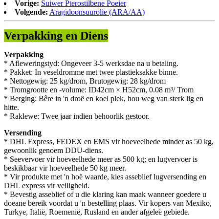
Vorige:
Suiwer Pterostilbene Poeier
Volgende:
Aragidoonsuurolie (ARA/AA)
Verpakking en Diens
Verpakking
* Afleweringstyd: Ongeveer 3-5 werksdae na u betaling.
* Pakket: In veseldromme met twee plastieksakke binne.
* Nettogewig: 25 kg/drom, Brutogewig: 28 kg/drom
* Tromgrootte en -volume: ID42cm × H52cm, 0.08 m³/ Trom
* Berging: Bêre in 'n droë en koel plek, hou weg van sterk lig en
hitte.
* Raklewe: Twee jaar indien behoorlik gestoor.
Versending
* DHL Express, FEDEX en EMS vir hoeveelhede minder as 50 kg,
gewoonlik genoem DDU-diens.
* Seevervoer vir hoeveelhede meer as 500 kg; en lugvervoer is
beskikbaar vir hoeveelhede 50 kg meer.
* Vir produkte met 'n hoë waarde, kies asseblief lugversending en
DHL express vir veiligheid.
* Bevestig asseblief of u die klaring kan maak wanneer goedere u
doeane bereik voordat u 'n bestelling plaas. Vir kopers van Mexiko,
Turkye, Italië, Roemenië, Rusland en ander afgeleë gebiede.