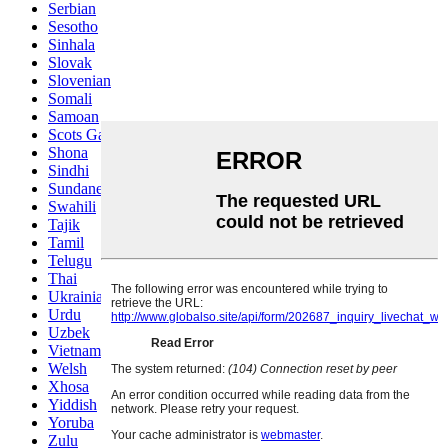
Serbian
Sesotho
Sinhala
Slovak
Slovenian
Somali
Samoan
Scots Gaelic
Shona
Sindhi
Sundanese
Swahili
Tajik
Tamil
Telugu
Thai
Ukrainian
Urdu
Uzbek
Vietnamese
Welsh
Xhosa
Yiddish
Yoruba
Zulu