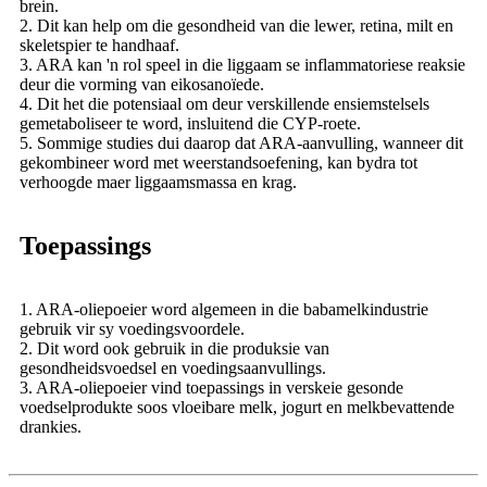
brein.
2. Dit kan help om die gesondheid van die lewer, retina, milt en
skeletspier te handhaaf.
3. ARA kan 'n rol speel in die liggaam se inflammatoriese reaksie
deur die vorming van eikosanoïede.
4. Dit het die potensiaal om deur verskillende ensiemstelsels
gemetaboliseer te word, insluitend die CYP-roete.
5. Sommige studies dui daarop dat ARA-aanvulling, wanneer dit
gekombineer word met weerstandsoefening, kan bydra tot
verhoogde maer liggaamsmassa en krag.
Toepassings
1. ARA-oliepoeier word algemeen in die babamelkindustrie
gebruik vir sy voedingsvoordele.
2. Dit word ook gebruik in die produksie van
gesondheidsvoedsel en voedingsaanvullings.
3. ARA-oliepoeier vind toepassings in verskeie gesonde
voedselprodukte soos vloeibare melk, jogurt en melkbevattende
drankies.