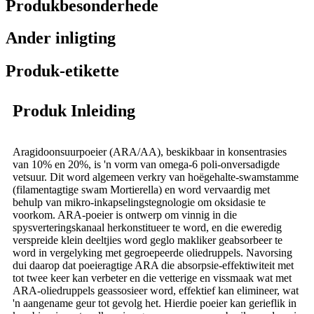
Produkbesonderhede
Ander inligting
Produk-etikette
Produk Inleiding
Aragidoonsuurpoeier (ARA/AA), beskikbaar in konsentrasies
van 10% en 20%, is 'n vorm van omega-6 poli-onversadigde
vetsuur. Dit word algemeen verkry van hoëgehalte-swamstamme
(filamentagtige swam Mortierella) en word vervaardig met
behulp van mikro-inkapselingstegnologie om oksidasie te
voorkom. ARA-poeier is ontwerp om vinnig in die
spysverteringskanaal herkonstitueer te word, en die eweredig
verspreide klein deeltjies word geglo makliker geabsorbeer te
word in vergelyking met gegroepeerde oliedruppels. Navorsing
dui daarop dat poeieragtige ARA die absorpsie-effektiwiteit met
tot twee keer kan verbeter en die vetterige en vissmaak wat met
ARA-oliedruppels geassosieer word, effektief kan elimineer, wat
'n aangename geur tot gevolg het. Hierdie poeier kan gerieflik in