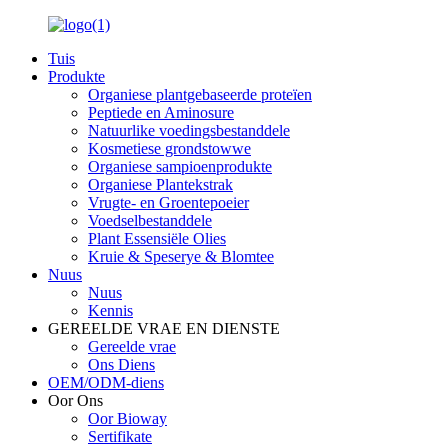
Tuis
Produkte
Organiese plantgebaseerde proteïen
Peptiede en Aminosure
Natuurlike voedingsbestanddele
Kosmetiese grondstowwe
Organiese sampioenprodukte
Organiese Plantekstrak
Vrugte- en Groentepoeier
Voedselbestanddele
Plant Essensiële Olies
Kruie & Speserye & Blomtee
Nuus
Nuus
Kennis
GEREELDE VRAE EN DIENSTE
Gereelde vrae
Ons Diens
OEM/ODM-diens
Oor Ons
Oor Bioway
Sertifikate