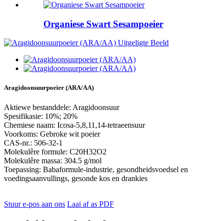
Organiese Swart Sesampoeier
Aragidoonsuurpoeier (ARA/AA)
Aktiewe bestanddele: Aragidoonsuur
Spesifikasie: 10%; 20%
Chemiese naam: Icosa-5,8,11,14-tetraeensuur
Voorkoms: Gebroke wit poeier
CAS-nr.: 506-32-1
Molekulêre formule: C20H32O2
Molekulêre massa: 304.5 g/mol
Toepassing: Babaformule-industrie, gesondheidsvoedsel en
voedingsaanvullings, gesonde kos en drankies
Stuur e-pos aan ons
Laai af as PDF