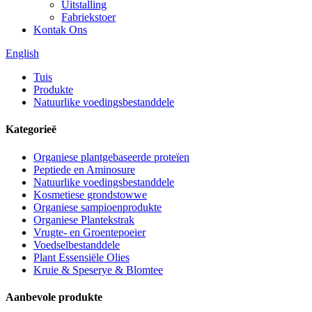
Uitstalling
Fabriekstoer
Kontak Ons
English
Tuis
Produkte
Natuurlike voedingsbestanddele
Kategorieë
Organiese plantgebaseerde proteïen
Peptiede en Aminosure
Natuurlike voedingsbestanddele
Kosmetiese grondstowwe
Organiese sampioenprodukte
Organiese Plantekstrak
Vrugte- en Groentepoeier
Voedselbestanddele
Plant Essensiële Olies
Kruie & Speserye & Blomtee
Aanbevole produkte