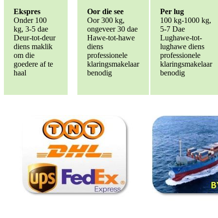
Ekspres
Oor die see
Per lug
Onder 100
Oor 300 kg,
100 kg-1000 kg,
kg, 3-5 dae
ongeveer 30 dae
5-7 Dae
Deur-tot-deur
Hawe-tot-hawe
Lughawe-tot-
diens maklik
diens
lughawe diens
om die
professionele
professionele
goedere af te
klaringsmakelaar
klaringsmakelaar
haal
benodig
benodig