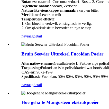
Botaniese naam:
1. Curcuma zedoaria Rosc.. 2. Curcuma
Algemene naam:
Zedoary, Zedoaria
Natuurlike eienskappe en smaak:
Skerp en bitter
Meridiane:
Lewer en milt
Terapeutiese effekte:
1. Om bloed te verkwik en stagnasie te verlig.
2. Om qi-sirkulasie te bevorder en pyn te stop.
navraag
detail
Bruin Seewier Uittreksel Fucoidan Poeier
Alternatiewe name:
Gesulfateerde L-Fukose alge polisa
Toepassing:
Fukoïdaan is 'n polisakkaried wat hoofsaakli
CAS-nr.:
9072-19-9
Spesifikasie:
Fucoidan: 50% 80%, 85%, 90%, 95% 99%
navraag
detail
Hoë-gehalte Mangosteen-ekstrakpoeier