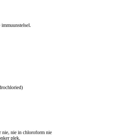
 immuunstelsel.
drochloried)
 nie, nie in chloroform nie
onker plek.