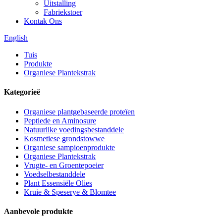
Uitstalling
Fabriekstoer
Kontak Ons
English
Tuis
Produkte
Organiese Plantekstrak
Kategorieë
Organiese plantgebaseerde proteïen
Peptiede en Aminosure
Natuurlike voedingsbestanddele
Kosmetiese grondstowwe
Organiese sampioenprodukte
Organiese Plantekstrak
Vrugte- en Groentepoeier
Voedselbestanddele
Plant Essensiële Olies
Kruie & Speserye & Blomtee
Aanbevole produkte