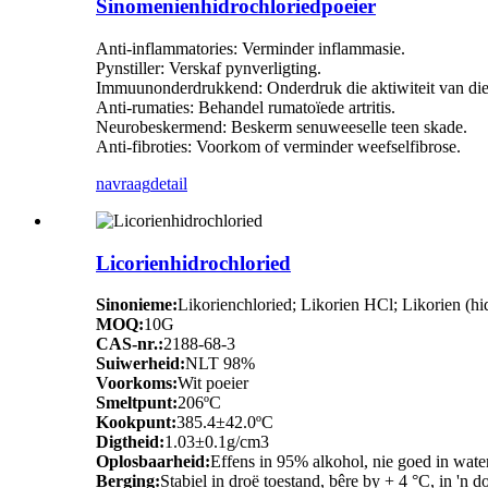
Sinomenienhidrochloriedpoeier
Anti-inflammatories: Verminder inflammasie.
Pynstiller: Verskaf pynverligting.
Immuunonderdrukkend: Onderdruk die aktiwiteit van die
Anti-rumaties: Behandel rumatoïede artritis.
Neurobeskermend: Beskerm senuweeselle teen skade.
Anti-fibroties: Voorkom of verminder weefselfibrose.
navraag
detail
Licorienhidrochloried
Sinonieme:
Likorienchloried; Likorien HCl; Likorien (hi
MOQ:
10G
CAS-nr.:
2188-68-3
Suiwerheid:
NLT 98%
Voorkoms:
Wit poeier
Smeltpunt:
206ºC
Kookpunt:
385.4±42.0ºC
Digtheid:
1.03±0.1g/cm3
Oplosbaarheid:
Effens in 95% alkohol, nie goed in water
Berging:
Stabiel in droë toestand, bêre by + 4 °C, in 'n d