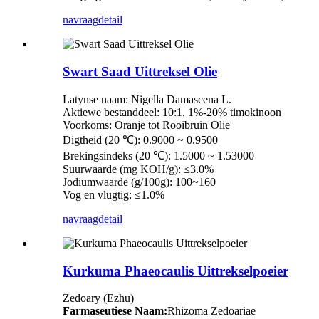
navraag
detail
Swart Saad Uittreksel Olie
Latynse naam: Nigella Damascena L.
Aktiewe bestanddeel: 10:1, 1%-20% timokinoon
Voorkoms: Oranje tot Rooibruin Olie
Digtheid (20 ℃): 0.9000 ~ 0.9500
Brekingsindeks (20 ℃): 1.5000 ~ 1.53000
Suurwaarde (mg KOH/g): ≤3.0%
Jodiumwaarde (g/100g): 100~160
Vog en vlugtig: ≤1.0%
navraag
detail
Kurkuma Phaeocaulis Uittrekselpoeier
Zedoary (Ezhu)
Farmaseutiese Naam:
Rhizoma Zedoariae