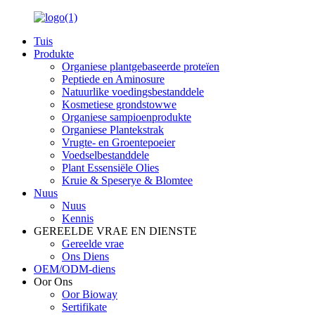
Tuis
Produkte
Organiese plantgebaseerde proteïen
Peptiede en Aminosure
Natuurlike voedingsbestanddele
Kosmetiese grondstowwe
Organiese sampioenprodukte
Organiese Plantekstrak
Vrugte- en Groentepoeier
Voedselbestanddele
Plant Essensiële Olies
Kruie & Speserye & Blomtee
Nuus
Nuus
Kennis
GEREELDE VRAE EN DIENSTE
Gereelde vrae
Ons Diens
OEM/ODM-diens
Oor Ons
Oor Bioway
Sertifikate