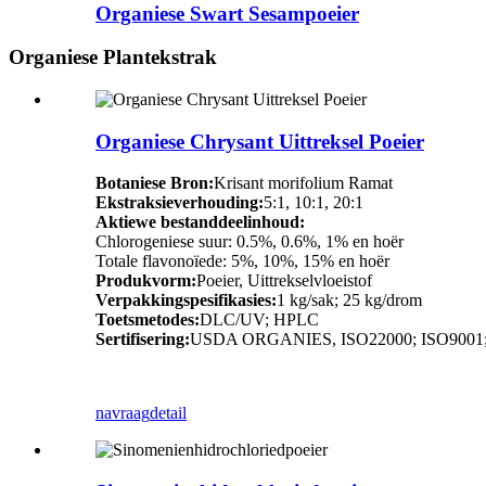
Organiese Swart Sesampoeier
Organiese Plantekstrak
Organiese Chrysant Uittreksel Poeier
Botaniese Bron:
Krisant morifolium Ramat
Ekstraksieverhouding:
5:1, 10:1, 20:1
Aktiewe bestanddeelinhoud:
Chlorogeniese suur: 0.5%, 0.6%, 1% en hoër
Totale flavonoïede: 5%, 10%, 15% en hoër
Produkvorm:
Poeier, Uittrekselvloeistof
Verpakkingspesifikasies:
1 kg/sak; 25 kg/drom
Toetsmetodes:
DLC/UV; HPLC
Sertifisering:
USDA ORGANIES, ISO22000; ISO9001; K
navraag
detail