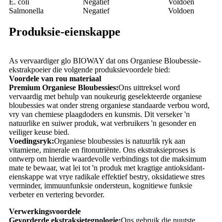
E. coli
Negatief
Voldoen
Salmonella
Negatief
Voldoen
Produksie-eienskappe
As vervaardiger glo BIOWAY dat ons Organiese Bloubessie-
ekstrakpoeier die volgende produksievoordele bied:
Voordele van rou materiaal
Premium Organiese Bloubessies:
Ons uittreksel word
vervaardig met behulp van noukeurig geselekteerde organiese
bloubessies wat onder streng organiese standaarde verbou word,
vry van chemiese plaagdoders en kunsmis. Dit verseker 'n
natuurlike en suiwer produk, wat verbruikers 'n gesonder en
veiliger keuse bied.
Voedingsryk:
Organiese bloubessies is natuurlik ryk aan
vitamiene, minerale en fitonutriënte. Ons ekstraksieproses is
ontwerp om hierdie waardevolle verbindings tot die maksimum
mate te bewaar, wat lei tot 'n produk met kragtige antioksidant-
eienskappe wat vrye radikale effektief bestry, oksidatiewe stres
verminder, immuunfunksie ondersteun, kognitiewe funksie
verbeter en vertering bevorder.
Verwerkingsvoordele
Gevorderde ekstraksietegnologie:
Ons gebruik die nuutste