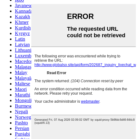
Javanese
Kannada
Kazakh
Khmer
Kurdish
Kyrgyz
Latin
Latvian
Lithuanian
Luxembou..
Macedonian
Malagasy
Malay
Malayalam
Maltese
Maori
Marathi
Mongolian
Burmese
Nepali
Norwegian
Pashto
Persian
Punjabi