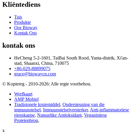
Kliëntediens
Tuis
Produkte
Oor Bioway
Kontak Ons
kontak ons
HeCheng 5-2-1601, TaiBai South Rood, Yanta-distrik, Xi'an-
stad, Shaanxi, China, 710075
+86-029-88899075
grace@biowaycn.com
© Kopiereg - 2010-2026: Alle regte voorbehou.
Werfkaart
AMP Mobiel
Tradisionele kruiemiddel
,
Ondersteuning van die
immuunstelsel
,
Immuunstelselversterker
,
Anti-inflammatoriese
eienskappe
,
Natuurlike Antioksidant
,
Veganistiese
Proteïenbron
,
x