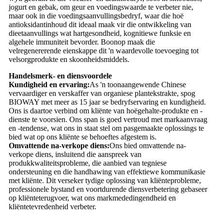
jogurt en gebak, om geur en voedingswaarde te verbeter nie,
maar ook in die voedingsaanvullingsbedryf, waar die hoë
antioksidantinhoud dit ideaal maak vir die ontwikkeling van
dieetaanvullings wat hartgesondheid, kognitiewe funksie en
algehele immuniteit bevorder. Boonop maak die
velregenererende eienskappe dit 'n waardevolle toevoeging tot
velsorgprodukte en skoonheidsmiddels.
Handelsmerk- en diensvoordele
Kundigheid en ervaring:
As 'n toonaangewende Chinese
vervaardiger en verskaffer van organiese plantekstrakte, spog
BIOWAY met meer as 15 jaar se bedryfservaring en kundigheid.
Ons is daartoe verbind om kliënte van hoëgehalte-produkte en -
dienste te voorsien. Ons span is goed vertroud met markaanvraag
en -tendense, wat ons in staat stel om pasgemaakte oplossings te
bied wat op ons kliënte se behoeftes afgestem is.
Omvattende na-verkope diens:
Ons bied omvattende na-
verkope diens, insluitend die aanspreek van
produkkwaliteitsprobleme, die aanbied van tegniese
ondersteuning en die handhawing van effektiewe kommunikasie
met kliënte. Dit verseker tydige oplossing van kliënteprobleme,
professionele bystand en voortdurende diensverbetering gebaseer
op kliënteterugvoer, wat ons markmededingendheid en
kliëntetevredenheid verbeter.