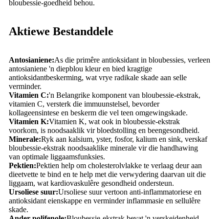
bloubessie-goedheid behou.
Aktiewe Bestanddele
Antosianiene:
As die primêre antioksidant in bloubessies, verleen
antosianiene 'n diepblou kleur en bied kragtige
antioksidantbeskerming, wat vrye radikale skade aan selle
verminder.
Vitamien C:
'n Belangrike komponent van bloubessie-ekstrak,
vitamien C, versterk die immuunstelsel, bevorder
kollageensintese en beskerm die vel teen omgewingskade.
Vitamien K:
Vitamien K, wat ook in bloubessie-ekstrak
voorkom, is noodsaaklik vir bloedstolling en beengesondheid.
Minerale:
Ryk aan kalsium, yster, fosfor, kalium en sink, verskaf
bloubessie-ekstrak noodsaaklike minerale vir die handhawing
van optimale liggaamsfunksies.
Pektien:
Pektien help om cholesterolvlakke te verlaag deur aan
dieetvette te bind en te help met die verwydering daarvan uit die
liggaam, wat kardiovaskulêre gesondheid ondersteun.
Ursoliese suur:
Ursoliese suur vertoon anti-inflammatoriese en
antioksidant eienskappe en verminder inflammasie en sellulêre
skade.
Ander polifenole:
Bloubessie-ekstrak bevat 'n verskeidenheid