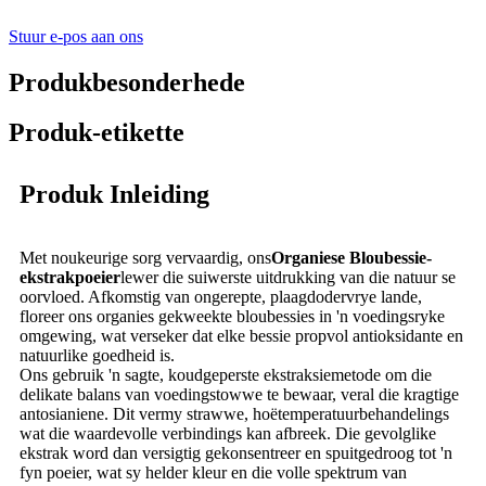
Stuur e-pos aan ons
Produkbesonderhede
Produk-etikette
Produk Inleiding
Met noukeurige sorg vervaardig, ons
Organiese Bloubessie-
ekstrakpoeier
lewer die suiwerste uitdrukking van die natuur se
oorvloed. Afkomstig van ongerepte, plaagdodervrye lande,
floreer ons organies gekweekte bloubessies in 'n voedingsryke
omgewing, wat verseker dat elke bessie propvol antioksidante en
natuurlike goedheid is.
Ons gebruik 'n sagte, koudgeperste ekstraksiemetode om die
delikate balans van voedingstowwe te bewaar, veral die kragtige
antosianiene. Dit vermy strawwe, hoëtemperatuurbehandelings
wat die waardevolle verbindings kan afbreek. Die gevolglike
ekstrak word dan versigtig gekonsentreer en spuitgedroog tot 'n
fyn poeier, wat sy helder kleur en die volle spektrum van