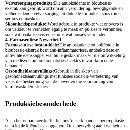
Velversorgingsprodukte:
Die antioksidante in bloubessie-
ekstrak kan gebruik word om anti-veroudering, bevogtigende en
velherstellende velversorgingsprodukte te formuleer, soos rome,
serums en maskers.
Skoonheidsprodukte:
Word gebruik in produkte wat ontwerp is
om velkleur te verhelder, egalig te maak en puisies te verminder,
soos witmaakmaskers en serums wat puisies verminder.
4. Farmaseutiese Nywerheid
Farmaseutiese bestanddele:
Die antosianiene en polifenole in
bloubessie-ekstrak besit anti-inflammatoriese, antibakteriese en
antivirale eienskappe, wat hulle geskik maak vir die ontwikkeling
van medisyne om inflammatoriese siektes te voorkom en te
behandel.
Gesondheidsaanvullings:
Gebruik in die skep van
gesondheidsaanvullings met funksies soos die verbetering van
visie, die beskerming van die lewer en die voorkoming van
kardiovaskulêre siektes.
Produksiebesonderhede
As 'n betroubare verskaffer het ons 'n sterk handelsmerkreputasie
en 'n lojale kliëntebasis opgebou. Ons toewyding aan kwaliteit en