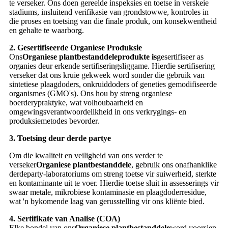
te verseker. Ons doen gereelde inspeksies en toetse in verskeie
stadiums, insluitend verifikasie van grondstowwe, kontroles in
die proses en toetsing van die finale produk, om konsekwentheid
en gehalte te waarborg.
2. Gesertifiseerde Organiese Produksie
Ons
Organiese plantbestanddeleprodukte is
gesertifiseer as
organies deur erkende sertifiseringsliggame. Hierdie sertifisering
verseker dat ons kruie gekweek word sonder die gebruik van
sintetiese plaagdoders, onkruiddoders of geneties gemodifiseerde
organismes (GMO's). Ons hou by streng organiese
boerderypraktyke, wat volhoubaarheid en
omgewingsverantwoordelikheid in ons verkrygings- en
produksiemetodes bevorder.
3. Toetsing deur derde partye
Om die kwaliteit en veiligheid van ons verder te
verseker
Organiese plantbestanddele
, gebruik ons ​​onafhanklike
derdeparty-laboratoriums om streng toetse vir suiwerheid, sterkte
en kontaminante uit te voer. Hierdie toetse sluit in assesserings vir
swaar metale, mikrobiese kontaminasie en plaagdoderresidue,
wat 'n bykomende laag van gerusstelling vir ons kliënte bied.
4. Sertifikate van Analise (COA)
Elke bondel van ons
Organiese plantbestanddele
word voorsien