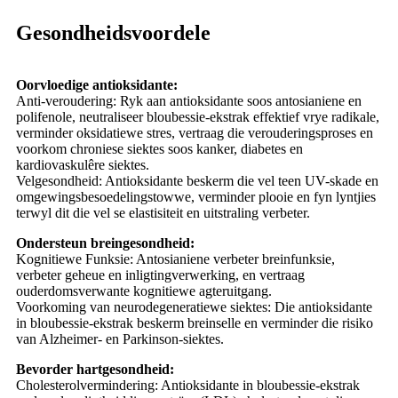
Gesondheidsvoordele
Oorvloedige antioksidante:
Anti-veroudering: Ryk aan antioksidante soos antosianiene en
polifenole, neutraliseer bloubessie-ekstrak effektief vrye radikale,
verminder oksidatiewe stres, vertraag die verouderingsproses en
voorkom chroniese siektes soos kanker, diabetes en
kardiovaskulêre siektes.
Velgesondheid: Antioksidante beskerm die vel teen UV-skade en
omgewingsbesoedelingstowwe, verminder plooie en fyn lyntjies
terwyl dit die vel se elastisiteit en uitstraling verbeter.
Ondersteun breingesondheid:
Kognitiewe Funksie: Antosianiene verbeter breinfunksie,
verbeter geheue en inligtingverwerking, en vertraag
ouderdomsverwante kognitiewe agteruitgang.
Voorkoming van neurodegeneratiewe siektes: Die antioksidante
in bloubessie-ekstrak beskerm breinselle en verminder die risiko
van Alzheimer- en Parkinson-siektes.
Bevorder hartgesondheid:
Cholesterolvermindering: Antioksidante in bloubessie-ekstrak