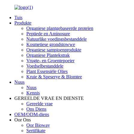
Tuis
Produkte
Organiese plantgebaseerde proteïen
Peptiede en Aminosure
Natuurlike voedingsbestanddele
Kosmetiese grondstowwe
Organiese sampioenprodukte
Organiese Plantekstrak
Vrugte- en Groentepoeier
Voedselbestanddele
Plant Essensiële Olies
Kruie & Speserye & Blomtee
Nuus
Nuus
Kennis
GEREELDE VRAE EN DIENSTE
Gereelde vrae
Ons Diens
OEM/ODM-diens
Oor Ons
Oor Bioway
Sertifikate