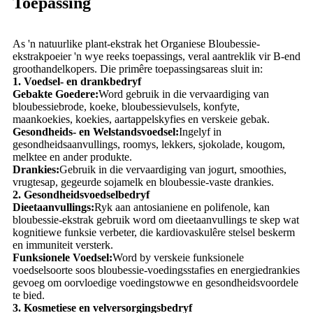
Toepassing
As 'n natuurlike plant-ekstrak het Organiese Bloubessie-
ekstrakpoeier 'n wye reeks toepassings, veral aantreklik vir B-end
groothandelkopers. Die primêre toepassingsareas sluit in:
1. Voedsel- en drankbedryf
Gebakte Goedere:
Word gebruik in die vervaardiging van
bloubessiebrode, koeke, bloubessievulsels, konfyte,
maankoekies, koekies, aartappelskyfies en verskeie gebak.
Gesondheids- en Welstandsvoedsel:
Ingelyf in
gesondheidsaanvullings, roomys, lekkers, sjokolade, kougom,
melktee en ander produkte.
Drankies:
Gebruik in die vervaardiging van jogurt, smoothies,
vrugtesap, gegeurde sojamelk en bloubessie-vaste drankies.
2. Gesondheidsvoedselbedryf
Dieetaanvullings:
Ryk aan antosianiene en polifenole, kan
bloubessie-ekstrak gebruik word om dieetaanvullings te skep wat
kognitiewe funksie verbeter, die kardiovaskulêre stelsel beskerm
en immuniteit versterk.
Funksionele Voedsel:
Word by verskeie funksionele
voedselsoorte soos bloubessie-voedingsstafies en energiedrankies
gevoeg om oorvloedige voedingstowwe en gesondheidsvoordele
te bied.
3. Kosmetiese en velversorgingsbedryf