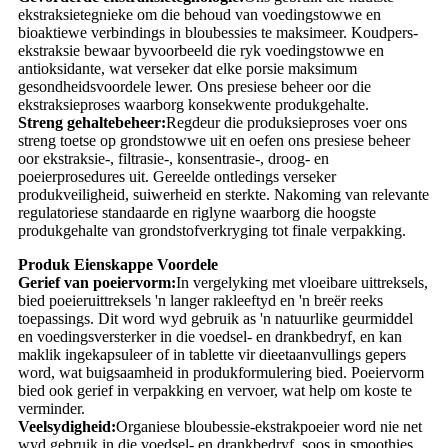
ekstraksietegnieke om die behoud van voedingstowwe en
bioaktiewe verbindings in bloubessies te maksimeer. Koudpers-
ekstraksie bewaar byvoorbeeld die ryk voedingstowwe en
antioksidante, wat verseker dat elke porsie maksimum
gesondheidsvoordele lewer. Ons presiese beheer oor die
ekstraksieproses waarborg konsekwente produkgehalte.
Streng gehaltebeheer:
Regdeur die produksieproses voer ons
streng toetse op grondstowwe uit en oefen ons presiese beheer
oor ekstraksie-, filtrasie-, konsentrasie-, droog- en
poeierprosedures uit. Gereelde ontledings verseker
produkveiligheid, suiwerheid en sterkte. Nakoming van relevante
regulatoriese standaarde en riglyne waarborg die hoogste
produkgehalte van grondstofverkryging tot finale verpakking.
Produk Eienskappe Voordele
Gerief van poeiervorm:
In vergelyking met vloeibare uittreksels,
bied poeieruittreksels 'n langer rakleeftyd en 'n breër reeks
toepassings. Dit word wyd gebruik as 'n natuurlike geurmiddel
en voedingsversterker in die voedsel- en drankbedryf, en kan
maklik ingekapsuleer of in tablette vir dieetaanvullings gepers
word, wat buigsaamheid in produkformulering bied. Poeiervorm
bied ook gerief in verpakking en vervoer, wat help om koste te
verminder.
Veelsydigheid:
Organiese bloubessie-ekstrakpoeier word nie net
wyd gebruik in die voedsel- en drankbedryf, soos in smoothies,