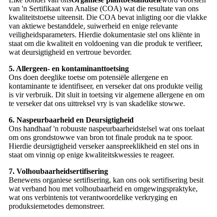
van 'n Sertifikaat van Analise (COA) wat die resultate van ons
kwaliteitstoetse uiteensit. Die COA bevat inligting oor die vlakke
van aktiewe bestanddele, suiwerheid en enige relevante
veiligheidsparameters. Hierdie dokumentasie stel ons kliënte in
staat om die kwaliteit en voldoening van die produk te verifieer,
wat deursigtigheid en vertroue bevorder.
5. Allergeen- en kontaminanttoetsing
Ons doen deeglike toetse om potensiële allergene en
kontaminante te identifiseer, en verseker dat ons produkte veilig
is vir verbruik. Dit sluit in toetsing vir algemene allergene en om
te verseker dat ons uittreksel vry is van skadelike stowwe.
6. Naspeurbaarheid en Deursigtigheid
Ons handhaaf 'n robuuste naspeurbaarheidstelsel wat ons toelaat
om ons grondstowwe van bron tot finale produk na te spoor.
Hierdie deursigtigheid verseker aanspreeklikheid en stel ons in
staat om vinnig op enige kwaliteitskwessies te reageer.
7. Volhoubaarheidsertifisering
Benewens organiese sertifisering, kan ons ook sertifisering besit
wat verband hou met volhoubaarheid en omgewingspraktyke,
wat ons verbintenis tot verantwoordelike verkryging en
produksiemetodes demonstreer.