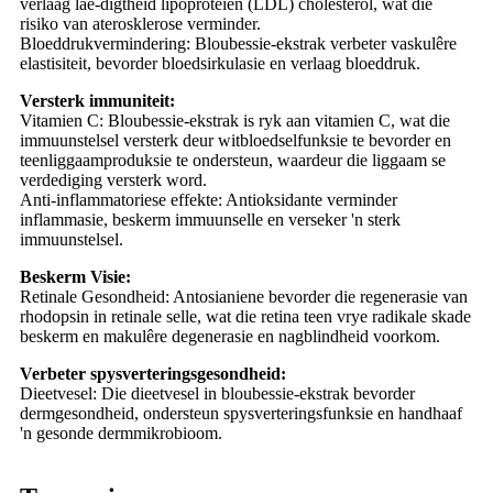
verlaag lae-digtheid lipoproteïen (LDL) cholesterol, wat die
risiko van aterosklerose verminder.
Bloeddrukvermindering: Bloubessie-ekstrak verbeter vaskulêre
elastisiteit, bevorder bloedsirkulasie en verlaag bloeddruk.
Versterk immuniteit:
Vitamien C: Bloubessie-ekstrak is ryk aan vitamien C, wat die
immuunstelsel versterk deur witbloedselfunksie te bevorder en
teenliggaamproduksie te ondersteun, waardeur die liggaam se
verdediging versterk word.
Anti-inflammatoriese effekte: Antioksidante verminder
inflammasie, beskerm immuunselle en verseker 'n sterk
immuunstelsel.
Beskerm Visie:
Retinale Gesondheid: Antosianiene bevorder die regenerasie van
rhodopsin in retinale selle, wat die retina teen vrye radikale skade
beskerm en makulêre degenerasie en nagblindheid voorkom.
Verbeter spysverteringsgesondheid:
Dieetvesel: Die dieetvesel in bloubessie-ekstrak bevorder
dermgesondheid, ondersteun spysverteringsfunksie en handhaaf
'n gesonde dermmikrobioom.