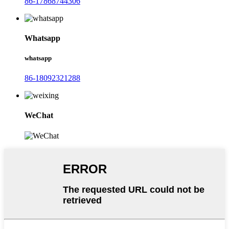
86-17868744306
Whatsapp
whatsapp
86-18092321288
WeChat