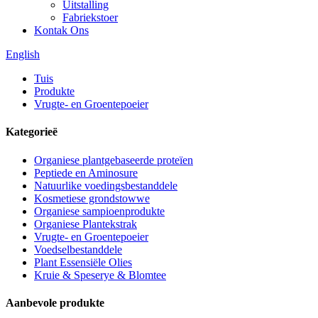
Uitstalling
Fabriekstoer
Kontak Ons
English
Tuis
Produkte
Vrugte- en Groentepoeier
Kategorieë
Organiese plantgebaseerde proteïen
Peptiede en Aminosure
Natuurlike voedingsbestanddele
Kosmetiese grondstowwe
Organiese sampioenprodukte
Organiese Plantekstrak
Vrugte- en Groentepoeier
Voedselbestanddele
Plant Essensiële Olies
Kruie & Speserye & Blomtee
Aanbevole produkte