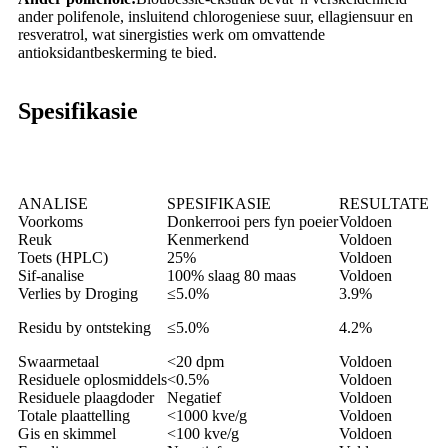
ander polifenole, insluitend chlorogeniese suur, ellagiensuur en
resveratrol, wat sinergisties werk om omvattende
antioksidantbeskerming te bied.
Spesifikasie
ANALISE
SPESIFIKASIE
RESULTATE
Voorkoms
Donkerrooi pers fyn poeier
Voldoen
Reuk
Kenmerkend
Voldoen
Toets (HPLC)
25%
Voldoen
Sif-analise
100% slaag 80 maas
Voldoen
Verlies by Droging
≤5.0%
3.9%
Residu by ontsteking
≤5.0%
4.2%
Swaarmetaal
<20 dpm
Voldoen
Residuele oplosmiddels
<0.5%
Voldoen
Residuele plaagdoder
Negatief
Voldoen
Totale plaattelling
<1000 kve/g
Voldoen
Gis en skimmel
<100 kve/g
Voldoen