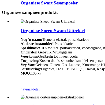
Organiese Swart Sesampoeier
Organiese sampioenprodukte
Organiese Sneeu-Swam Uittreksel
Nog 'n naam:
Tremella-ekstrak polisakkariede
Aktiewe bestanddeel:
Polisakkariede
Spesifikasie:
10% tot 50% polisakkaried, voedselgraad, 
Onderdeel Gebruik:
Vrugliggaam
Voorkoms:
Geelbruin tot liggeel poeier
Toepassing:
Kos en drank, skoonheidsmiddels en persoonl
Vry Van:
Gelatien, Gluten, Gis, Laktose, Kunsmatige Kl
Sertifisering:
Organies, HACCP, ISO, QS, Halaal, Kosje
MOQ:
100 kg
navraag
detail