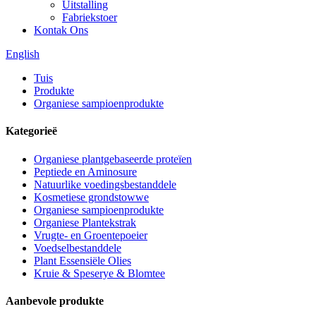
Uitstalling
Fabriekstoer
Kontak Ons
English
Tuis
Produkte
Organiese sampioenprodukte
Kategorieë
Organiese plantgebaseerde proteïen
Peptiede en Aminosure
Natuurlike voedingsbestanddele
Kosmetiese grondstowwe
Organiese sampioenprodukte
Organiese Plantekstrak
Vrugte- en Groentepoeier
Voedselbestanddele
Plant Essensiële Olies
Kruie & Speserye & Blomtee
Aanbevole produkte