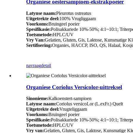
Organiese oestersampioen-ekstrakpoeier
Latynse naam:
Pleurotus ostreatus
Uitgetrekte deel:
100% Vrugliggaam
Voorkoms:
Bruingeel poeier
Spesifikasie:
Polisakkariede 10%-50%; 4:1~10:1; Trite
Toetsmetode:
HPLC/UV
Vry Van:
Gelatien, Gluten, Gis, Laktose, Kunsmatige Kl
Sertifisering:
Organies, HACCP, ISO, QS, Halaal, Kosje
navraag
detail
Organiese Coriolus Versicolor-uittreksel
Sinonieme:
Kalkoenstert-sampioen
Latynse naam:
Coriolus versicoLor (L.exFr.) Quelt
Uitgetrekte deel:
Vrugteliggaam
Voorkoms:
Bruingeel poeier
Spesifikasie:
Polisakkariede 10%-50%; 4:1~10:1; Trite
Toetsmetode:
HPLC/UV
Vry van:
Gelatien, Gluten, Gis, Laktose, Kunsmatige Kle