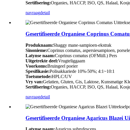
Sertifisering:
Organies, HACCP, ISO, QS, Halaal, Kosje
navraag
detail
Gesertifiseerde Organiese Coprinus Comatus
Produknaam:
Shaggy mane-sampioen-ekstrak
Sinonieme:
Coprinus comatus, aspersiesampioen, porsele
Latynse naam:
Coprinus comatus (OFMüll.) Pers
Uitgetrekte deel:
Vrugteliggaam
Voorkoms:
Bruingeel poeier
Spesifikasie:
Polisakkariede 10%-50%; 4:1~10:1
Toetsmetode:
HPLC/UV
Vry van:
Gelatien, Gluten, Gis, Laktose, Kunsmatige Kle
Sertifisering:
Organies, HACCP, ISO, QS, Halaal, Kosje
navraag
detail
Gesertifiseerde Organiese Agaricus Blazei Ui
Latynse naam:
Agaricus subrufescens