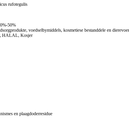
icus rufotegulis
e 10%-50%
dsorgprodukte, voedselbymiddels, kosmetiese bestanddele en dierevoer
 HALAL, Kosjer
nismes en plaagdoderresidue