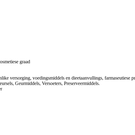
kosmetiese graad
ike versorging, voedingsmiddels en dieetaanvullings, farmaseutiese pro
eursels, Geurmiddels, Versoeters, Preserveermiddels.
r