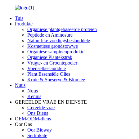
Tuis
Produkte
Organiese plantgebaseerde proteïen
Peptiede en Aminosure
Natuurlike voedingsbestanddele
Kosmetiese grondstowwe
Organiese sampioenprodukte
Organiese Plantekstrak
Vrugte- en Groentepoeier
Voedselbestanddele
Plant Essensiële Olies
Kruie & Speserye & Blomtee
Nuus
Nuus
Kennis
GEREELDE VRAE EN DIENSTE
Gereelde vrae
Ons Diens
OEM/ODM-diens
Oor Ons
Oor Bioway
Sertifikate