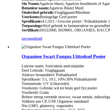
Sin Naam:
Agaricus blazei, Agaricus brasiliensis of Agar
Botaniese naam:
Agaricus Blazei Muril
Onderdeel gebruik:
Vrugliggaam/Miselium
Voorkoms:
Bruingelige Geel poeier
Spesifikasie:
4:1;10:1 / Gewone poeier / Polisakkaried
Toepassings:
Wyd gebruik in farmaseutiese en gesondhei
Sertifikate:
ISO22000, ISO9001, ORGANIES, HACCP,
navraag
detail
Organiese Swart Fungus Uittreksel Poeier
Latynse naam: Auricularia auriculajudae
Deel Gebruik: Vrugliggaam
Aktiewe bestanddeel: Polisakkaried
Spesifikasie: 5:1, 10:1, 10%-30% Polisakkariede
Toetsmetode: UV (Ultraviolet)
Voorkoms: Gebroke wit tot bruin geel fyn poeier
Voorbeeld: Gratis
Beheer streng vreemde stowwe, swaar metale, mikroörga
Voldoen aan CP, USP, Organiese standaard
Nie-GMO, glutenvry, veganisties