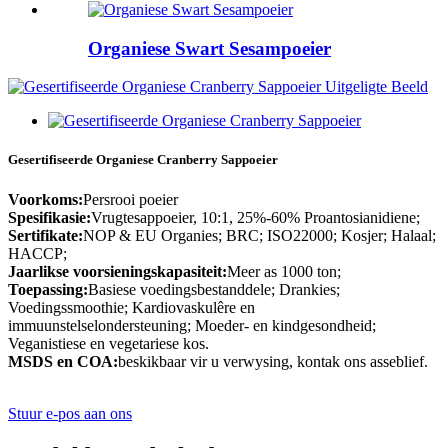
Organiese Swart Sesampoeier
Gesertifiseerde Organiese Cranberry Sappoeier
Voorkoms:
Persrooi poeier
Spesifikasie:
Vrugtesappoeier, 10:1, 25%-60% Proantosianidiene;
Sertifikate:
NOP & EU Organies; BRC; ISO22000; Kosjer; Halaal;
HACCP;
Jaarlikse voorsieningskapasiteit:
Meer as 1000 ton;
Toepassing:
Basiese voedingsbestanddele; Drankies;
Voedingssmoothie; Kardiovaskulêre en
immuunstelselondersteuning; Moeder- en kindgesondheid;
Veganistiese en vegetariese kos.
MSDS en COA:
beskikbaar vir u verwysing, kontak ons ​​​​asseblief.
Stuur e-pos aan ons