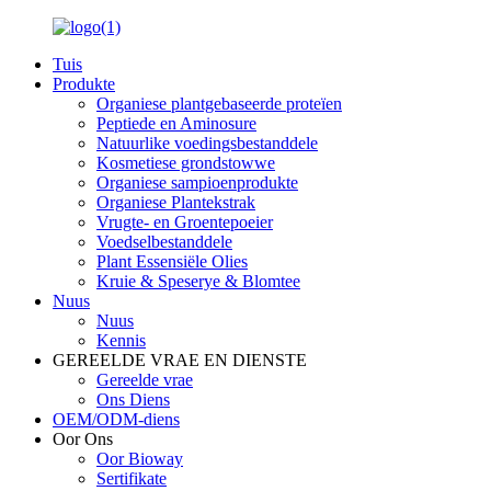
Tuis
Produkte
Organiese plantgebaseerde proteïen
Peptiede en Aminosure
Natuurlike voedingsbestanddele
Kosmetiese grondstowwe
Organiese sampioenprodukte
Organiese Plantekstrak
Vrugte- en Groentepoeier
Voedselbestanddele
Plant Essensiële Olies
Kruie & Speserye & Blomtee
Nuus
Nuus
Kennis
GEREELDE VRAE EN DIENSTE
Gereelde vrae
Ons Diens
OEM/ODM-diens
Oor Ons
Oor Bioway
Sertifikate