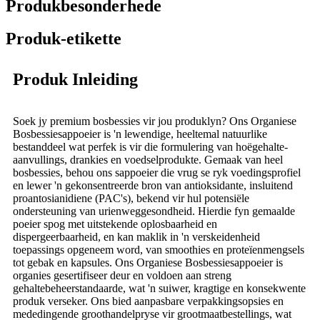
Produkbesonderhede
Produk-etikette
Produk Inleiding
Soek jy premium bosbessies vir jou produklyn? Ons Organiese
Bosbessiesappoeier is 'n lewendige, heeltemal natuurlike
bestanddeel wat perfek is vir die formulering van hoëgehalte-
aanvullings, drankies en voedselprodukte. Gemaak van heel
bosbessies, behou ons sappoeier die vrug se ryk voedingsprofiel
en lewer 'n gekonsentreerde bron van antioksidante, insluitend
proantosianidiene (PAC's), bekend vir hul potensiële
ondersteuning van urienweggesondheid. Hierdie fyn gemaalde
poeier spog met uitstekende oplosbaarheid en
dispergeerbaarheid, en kan maklik in 'n verskeidenheid
toepassings opgeneem word, van smoothies en proteïenmengsels
tot gebak en kapsules. Ons Organiese Bosbessiesappoeier is
organies gesertifiseer deur en voldoen aan streng
gehaltebeheerstandaarde, wat 'n suiwer, kragtige en konsekwente
produk verseker. Ons bied aanpasbare verpakkingsopsies en
mededingende groothandelpryse vir grootmaatbestellings, wat