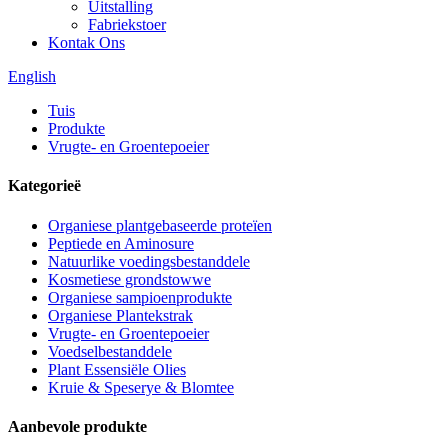
Uitstalling
Fabriekstoer
Kontak Ons
English
Tuis
Produkte
Vrugte- en Groentepoeier
Kategorieë
Organiese plantgebaseerde proteïen
Peptiede en Aminosure
Natuurlike voedingsbestanddele
Kosmetiese grondstowwe
Organiese sampioenprodukte
Organiese Plantekstrak
Vrugte- en Groentepoeier
Voedselbestanddele
Plant Essensiële Olies
Kruie & Speserye & Blomtee
Aanbevole produkte