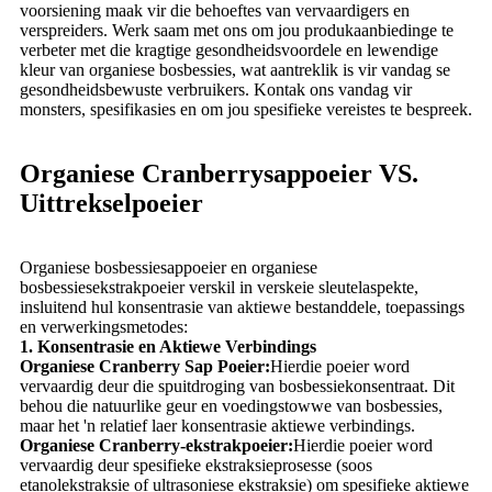
voorsiening maak vir die behoeftes van vervaardigers en
verspreiders. Werk saam met ons om jou produkaanbiedinge te
verbeter met die kragtige gesondheidsvoordele en lewendige
kleur van organiese bosbessies, wat aantreklik is vir vandag se
gesondheidsbewuste verbruikers. Kontak ons ​​vandag vir
monsters, spesifikasies en om jou spesifieke vereistes te bespreek.
Organiese Cranberrysappoeier VS.
Uittrekselpoeier
Organiese bosbessiesappoeier en organiese
bosbessiesekstrakpoeier verskil in verskeie sleutelaspekte,
insluitend hul konsentrasie van aktiewe bestanddele, toepassings
en verwerkingsmetodes:
1. Konsentrasie en Aktiewe Verbindings
Organiese Cranberry Sap Poeier:
Hierdie poeier word
vervaardig deur die spuitdroging van bosbessiekonsentraat. Dit
behou die natuurlike geur en voedingstowwe van bosbessies,
maar het 'n relatief laer konsentrasie aktiewe verbindings.
Organiese Cranberry-ekstrakpoeier:
Hierdie poeier word
vervaardig deur spesifieke ekstraksieprosesse (soos
etanolekstraksie of ultrasoniese ekstraksie) om spesifieke aktiewe