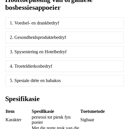
bosbessiesappoeier
1. Voedsel- en drankbedryf
2. Gesondheidsproduktebedryf
3. Spyseniering en Hotelbedryf
4. Troeteldierkosbedryf
5. Spesiale diëte en babakos
Spesifikasie
Item
Spesifikasie
Toetsmetode
persrooi tot pienk fyn
Karakter
Sigbaar
poeier
Met die regte reuk van die