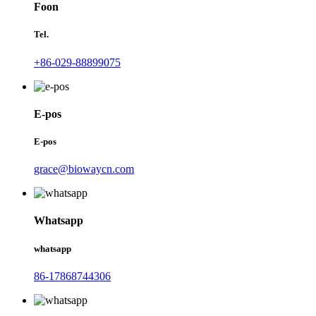
Foon
Tel.
+86-029-88899075
E-pos
E-pos
grace@biowaycn.com
Whatsapp
whatsapp
86-17868744306