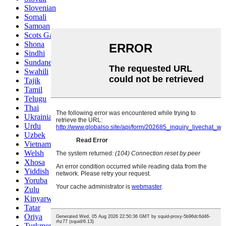
Slovenian
Somali
Samoan
Scots Gaelic
Shona
Sindhi
Sundanese
Swahili
Tajik
Tamil
Telugu
Thai
Ukrainian
Urdu
Uzbek
Vietnamese
Welsh
Xhosa
Yiddish
Yoruba
Zulu
Kinyarwanda
Tatar
Oriya
Turkmen