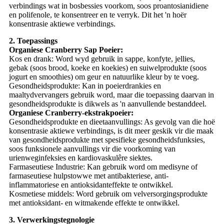
verbindings wat in bosbessies voorkom, soos proantosianidiene
en polifenole, te konsentreer en te verryk. Dit het 'n hoër
konsentrasie aktiewe verbindings.
2. Toepassings
Organiese Cranberry Sap Poeier:
Kos en drank: Word wyd gebruik in sappe, konfyte, jellies,
gebak (soos brood, koeke en koekies) en suiwelprodukte (soos
jogurt en smoothies) om geur en natuurlike kleur by te voeg.
Gesondheidsprodukte: Kan in poeierdrankies en
maaltydvervangers gebruik word, maar die toepassing daarvan in
gesondheidsprodukte is dikwels as 'n aanvullende bestanddeel.
Organiese Cranberry-ekstrakpoeier:
Gesondheidsprodukte en dieetaanvullings: As gevolg van die hoë
konsentrasie aktiewe verbindings, is dit meer geskik vir die maak
van gesondheidsprodukte met spesifieke gesondheidsfunksies,
soos funksionele aanvullings vir die voorkoming van
urienweginfeksies en kardiovaskulêre siektes.
Farmaseutiese Industrie: Kan gebruik word om medisyne of
farmaseutiese hulpstowwe met antibakteriese, anti-
inflammatoriese en antioksidanteffekte te ontwikkel.
Kosmetiese middels: Word gebruik om velversorgingsprodukte
met antioksidant- en witmakende effekte te ontwikkel.
3. Verwerkingstegnologie