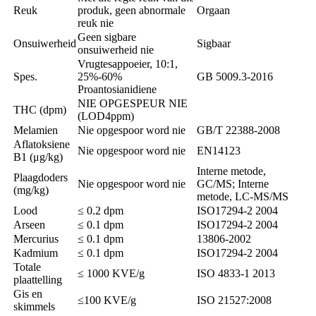
Reuk
produk, geen abnormale
Orgaan
reuk nie
Geen sigbare
Onsuiwerheid
Sigbaar
onsuiwerheid nie
Vrugtesappoeier, 10:1,
Spes.
25%-60%
GB 5009.3-2016
Proantosianidiene
NIE OPGESPEUR NIE
THC (dpm)
(LOD4ppm)
Melamien
Nie opgespoor word nie
GB/T 22388-2008
Aflatoksiene
Nie opgespoor word nie
EN14123
B1 (μg/kg)
Interne metode,
Plaagdoders
Nie opgespoor word nie
GC/MS; Interne
(mg/kg)
metode, LC-MS/MS
Lood
≤ 0.2 dpm
ISO17294-2 2004
Arseen
≤ 0.1 dpm
ISO17294-2 2004
Mercurius
≤ 0.1 dpm
13806-2002
Kadmium
≤ 0.1 dpm
ISO17294-2 2004
Totale
≤ 1000 KVE/g
ISO 4833-1 2013
plaattelling
Gis en
≤100 KVE/g
ISO 21527:2008
skimmels