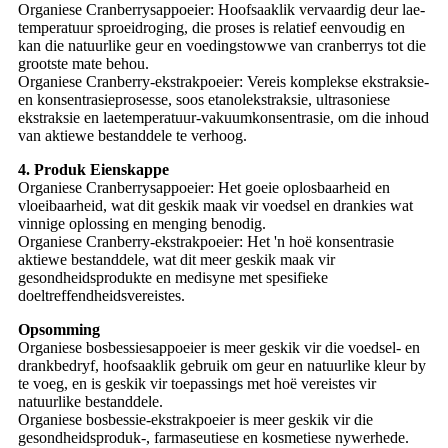
Organiese Cranberrysappoeier: Hoofsaaklik vervaardig deur lae-
temperatuur sproeidroging, die proses is relatief eenvoudig en
kan die natuurlike geur en voedingstowwe van cranberrys tot die
grootste mate behou.
Organiese Cranberry-ekstrakpoeier: Vereis komplekse ekstraksie-
en konsentrasieprosesse, soos etanolekstraksie, ultrasoniese
ekstraksie en laetemperatuur-vakuumkonsentrasie, om die inhoud
van aktiewe bestanddele te verhoog.
4. Produk Eienskappe
Organiese Cranberrysappoeier: Het goeie oplosbaarheid en
vloeibaarheid, wat dit geskik maak vir voedsel en drankies wat
vinnige oplossing en menging benodig.
Organiese Cranberry-ekstrakpoeier: Het 'n hoë konsentrasie
aktiewe bestanddele, wat dit meer geskik maak vir
gesondheidsprodukte en medisyne met spesifieke
doeltreffendheidsvereistes.
Opsomming
Organiese bosbessiesappoeier is meer geskik vir die voedsel- en
drankbedryf, hoofsaaklik gebruik om geur en natuurlike kleur by
te voeg, en is geskik vir toepassings met hoë vereistes vir
natuurlike bestanddele.
Organiese bosbessie-ekstrakpoeier is meer geskik vir die
gesondheidsproduk-, farmaseutiese en kosmetiese nywerhede.