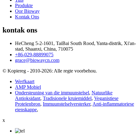
Produkte
Oor Bioway
Kontak Ons
kontak ons
HeCheng 5-2-1601, TaiBai South Rood, Yanta-distrik, Xi'an-
stad, Shaanxi, China, 710075
+86-029-88899075
grace@biowaycn.com
© Kopiereg - 2010-2026: Alle regte voorbehou.
Werfkaart
AMP Mobiel
Ondersteuning van die immuunstelsel
,
Natuurlike
Antioksidant
,
Tradisionele kruiemiddel
,
Veganistiese
Proteïenbron
,
Immuunstelselversterker
,
Anti-inflammatoriese
eienskappe
,
x