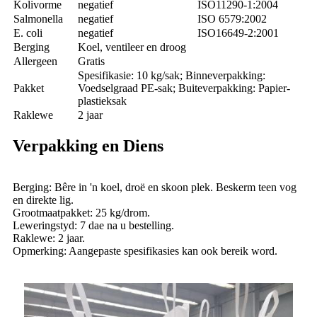
Kolivorme
negatief
ISO11290-1:2004
Salmonella
negatief
ISO 6579:2002
E. coli
negatief
ISO16649-2:2001
Berging
Koel, ventileer en droog
Allergeen
Gratis
Spesifikasie: 10 kg/sak; Binneverpakking:
Pakket
Voedselgraad PE-sak; Buiteverpakking: Papier-
plastieksak
Raklewe
2 jaar
Verpakking en Diens
Berging: Bêre in 'n koel, droë en skoon plek. Beskerm teen vog
en direkte lig.
Grootmaatpakket: 25 kg/drom.
Leweringstyd: 7 dae na u bestelling.
Raklewe: 2 jaar.
Opmerking: Aangepaste spesifikasies kan ook bereik word.