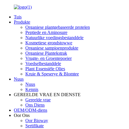
Tuis
Produkte
Organiese plantgebaseerde proteïen
Peptiede en Aminosure
Natuurlike voedingsbestanddele
Kosmetiese grondstowwe
Organiese sampioenprodukte
Organiese Plantekstrak
Vrugte- en Groentepoeier
Voedselbestanddele
Plant Essensiële Olies
Kruie & Speserye & Blomtee
Nuus
Nuus
Kennis
GEREELDE VRAE EN DIENSTE
Gereelde vrae
Ons Diens
OEM/ODM-diens
Oor Ons
Oor Bioway
Sertifikate