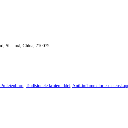
ad, Shaanxi, China, 710075
 Proteïenbron
,
Tradisionele kruiemiddel
,
Anti-inflammatoriese eienskap