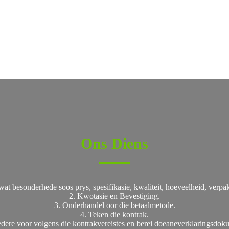
Ons Diens
t besonderhede soos prys, spesifikasie, kwaliteit, hoeveelheid, verpak
2. Kwotasie en Bevestiging.
3. Onderhandel oor die betaalmetode.
4. Teken die kontrak.
edere voor volgens die kontrakvereistes en berei doeaneverklaringsdok