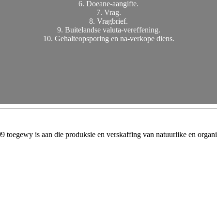
6. Doeane-aangifte.
7. Vrag.
8. Vragbrief.
9. Buitelandse valuta-vereffening.
10. Gehalteopsporing en na-verkope diens.
9 toegewy is aan die produksie en verskaffing van natuurlike en organi