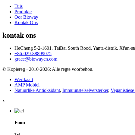
Tuis
Produkte
Oor Bioway
Kontak Ons
kontak ons
HeCheng 5-2-1601, TaiBai South Rood, Yanta-distrik, Xi'an-st
+86-029-88899075
grace@biowaycn.com
© Kopiereg - 2010-2026: Alle regte voorbehou.
Werfkaart
AMP Mobiel
Natuurlike Antioksidant
,
Immuunstelselversterker
,
Veganistiese
x
Foon
Tel.