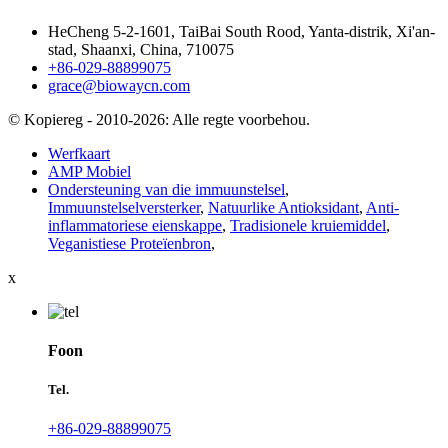
HeCheng 5-2-1601, TaiBai South Rood, Yanta-distrik, Xi'an-
stad, Shaanxi, China, 710075
+86-029-88899075
grace@biowaycn.com
© Kopiereg - 2010-2026: Alle regte voorbehou.
Werfkaart
AMP Mobiel
Ondersteuning van die immuunstelsel
,
Immuunstelselversterker
,
Natuurlike Antioksidant
,
Anti-
inflammatoriese eienskappe
,
Tradisionele kruiemiddel
,
Veganistiese Proteïenbron
,
x
Foon
Tel.
+86-029-88899075