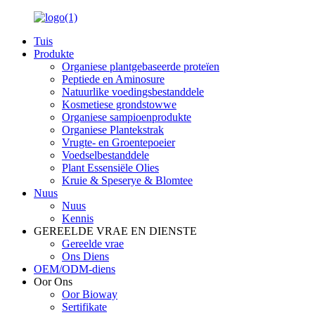
Tuis
Produkte
Organiese plantgebaseerde proteïen
Peptiede en Aminosure
Natuurlike voedingsbestanddele
Kosmetiese grondstowwe
Organiese sampioenprodukte
Organiese Plantekstrak
Vrugte- en Groentepoeier
Voedselbestanddele
Plant Essensiële Olies
Kruie & Speserye & Blomtee
Nuus
Nuus
Kennis
GEREELDE VRAE EN DIENSTE
Gereelde vrae
Ons Diens
OEM/ODM-diens
Oor Ons
Oor Bioway
Sertifikate