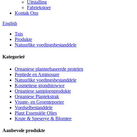
Uitstalling
Fabriekstoer
Kontak Ons
English
Tuis
Produkte
Natuurlike voedingsbestanddele
Kategorieë
Organiese plantgebaseerde proteïen
Peptiede en Aminosure
Natuurlike voedingsbestanddele
Kosmetiese grondstowwe
Organiese sampioenprodukte
Organiese Plantekstrak
Vrugte- en Groentepoeier
Voedselbestanddele
Plant Essensiële Olies
Kruie & Speserye & Blomtee
Aanbevole produkte