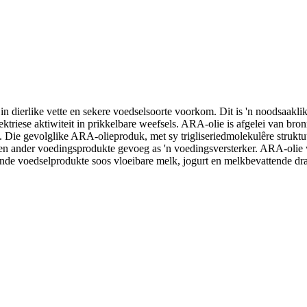
 dierlike vette en sekere voedselsoorte voorkom. Dit is 'n noodsaakli
 elektriese aktiwiteit in prikkelbare weefsels. ARA-olie is afgelei van
 Die gevolglike ARA-olieproduk, met sy trigliseriedmolekulêre struktu
 en ander voedingsprodukte gevoeg as 'n voedingsversterker. ARA-olie
onde voedselprodukte soos vloeibare melk, jogurt en melkbevattende d