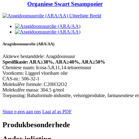
Organiese Swart Sesampoeier
Aragidoonsuurolie (ARA/AA)
Aktiewe bestanddele: Aragidoonsuur
Spesifikasie: ARA≥38%, ARA≥40%, ARA≥50%
Chemiese naam: Icosa-5,8,11,14-tetraeensuur
Voorkoms: Liggeel vloeibare olie
CAS-nr.: 506-32-1
Molekulêre formule: C20H32O2
Molekulêre massa: 304.5 g/mol
Toepassing: Babaformule-industrie, velsorgprodukte, farmaseutiese e
Stuur e-pos aan ons
Laai af as PDF
Produkbesonderhede