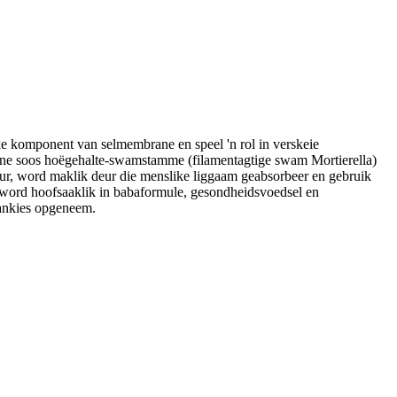
ke komponent van selmembrane en speel 'n rol in verskeie
 bronne soos hoëgehalte-swamstamme (filamentagtige swam Mortierella)
ur, word maklik deur die menslike liggaam geabsorbeer en gebruik
 word hoofsaaklik in babaformule, gesondheidsvoedsel en
rankies opgeneem.