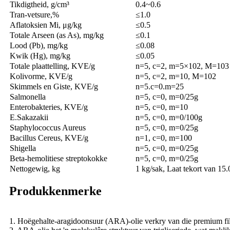
Tikdigtheid, g/cm³
0.4~0.6
Tran-vetsure,%
≤1.0
Aflatoksien Mi, μg/kg
≤0.5
Totale Arseen (as As), mg/kg
≤0.1
Lood (Pb), mg/kg
≤0.08
Kwik (Hg), mg/kg
≤0.05
Totale plaattelling, KVE/g
n=5, c=2, m=5×102, M=103
Kolivorme, KVE/g
n=5, c=2, m=10, M=102
Skimmels en Giste, KVE/g
n=5.c=0.m=25
Salmonella
n=5, c=0, m=0/25g
Enterobakteries, KVE/g
n=5, c=0, m=10
E.Sakazakii
n=5, c=0, m=0/100g
Staphylococcus Aureus
n=5, c=0, m=0/25g
Bacillus Cereus, KVE/g
n=1, c=0, m=100
Shigella
n=5, c=0, m=0/25g
Beta-hemolitiese streptokokke
n=5, c=0, m=0/25g
Nettogewig, kg
1 kg/sak, Laat tekort van 15.
Produkkenmerke
1. Hoëgehalte-aragidoonsuur (ARA)-olie verkry van die premium fi