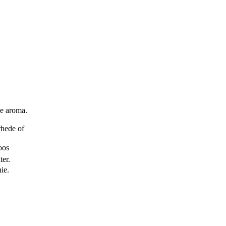
e aroma.
rhede of
oos
ter.
ie.