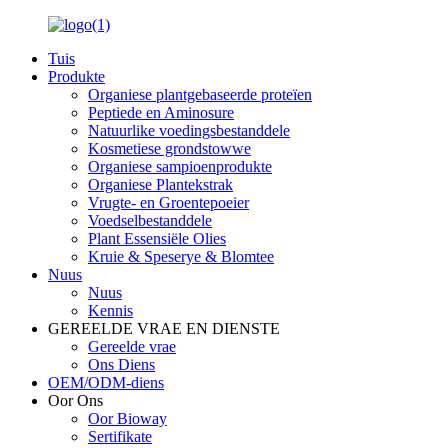
Tuis
Produkte
Organiese plantgebaseerde proteïen
Peptiede en Aminosure
Natuurlike voedingsbestanddele
Kosmetiese grondstowwe
Organiese sampioenprodukte
Organiese Plantekstrak
Vrugte- en Groentepoeier
Voedselbestanddele
Plant Essensiële Olies
Kruie & Speserye & Blomtee
Nuus
Nuus
Kennis
GEREELDE VRAE EN DIENSTE
Gereelde vrae
Ons Diens
OEM/ODM-diens
Oor Ons
Oor Bioway
Sertifikate