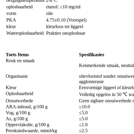
bergingstemperatuur
2-8°C
oplosbaarheid
etanol: ≥10 mg/ml
vorm
olie
PKA
4.75±0.10 (Voorspel)
kleur
kleurloos tot liggeel
Wateroplosbaarheid
Prakties onoplosbaar
Toets
Items
Spesifikasies
Reuk en smaak
Kenmerkende smaak, neutral
Organisasie
olievloeistof sonder onsuiwe
agglomerasie
Kleur
Eenvormige liggeel of kleurl
Oplosbaarheid
Volledig opgelos in 50 ℃ wa
Onsuiwerhede
Geen sigbare onsuiwerhede n
ARA-inhoud, g/100 g
≥10.0
Vog, g/100 g
≤5.0
As, g/100 g
≤5.0
Oppervlakolie, g/100 g
≤1.0
Peroksiedwaarde, mmol/kg
≤2.5