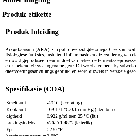
Ander inligting
Produk-etikette
Produk Inleiding
Aragidoonsuur (ARA) is 'n poli-onversadigde omega-6-vetsuur wat in
fisiologiese funksies, insluitend inflammasie en die regulering van
en word geproduseer deur middel van beheerde fermentasieprosesse.
en is bekend vir sy aangename geur. Dit word algemeen by suiwel-
dieetvoedingsaanvullings gebruik, en word dikwels in verskeie ges
Spesifikasie (COA)
Smeltpunt
-49 °C (verligting)
Kookpunt
169-171 °C/0.15 mmHg (literatuur)
digtheid
0.922 g/ml teen 25 °C (lit.)
brekingsindeks
n
20/D 1.4872 (letterlik)
Fp
>230 °F