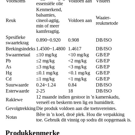
Voorkoms
Voldoen aan
Visueel
essensiële olie
Kenmerkend,
balsamies,
Waaier-
Reuk
cineol-agtig,
Voldoen aan
reukmetode
min of meer
kamferagtig.
Spesifieke
0.890~0.920
0.908
DB/ISO
swaartekrag
Brekingsindeks
1.4500~1.4800
1.4617
DB/ISO
Swaarmetaal
≤10 mg/kg
<10 mg/kg
GB/EP
Pb
≤2 mg/kg
<2 mg/kg
GB/EP
As
≤3 mg/kg
<3 mg/kg
GB/EP
Hg
≤0.1 mg/kg
<0.1 mg/kg
GB/EP
Cd
≤1 mg/kg
<1 mg/kg
GB/EP
Suurwaarde
0.24~1.24
0.84
DB/ISO
Esterwaarde
2-25
18
DB/ISO
12 maande indien gestoor in 'n kamerskadu,
Raklewe
verseël en beskerm teen lig en humiditeit.
Gevolgtrekking
Die produk voldoen aan die toetsvereistes.
Bêre in 'n koel, droë plek. Hou die verpakking
Notas
toe. Gebruik dit vinnig op sodra dit oopgemaak is.
Produkkenmerke