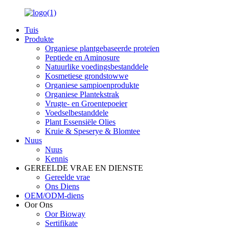
Tuis
Produkte
Organiese plantgebaseerde proteïen
Peptiede en Aminosure
Natuurlike voedingsbestanddele
Kosmetiese grondstowwe
Organiese sampioenprodukte
Organiese Plantekstrak
Vrugte- en Groentepoeier
Voedselbestanddele
Plant Essensiële Olies
Kruie & Speserye & Blomtee
Nuus
Nuus
Kennis
GEREELDE VRAE EN DIENSTE
Gereelde vrae
Ons Diens
OEM/ODM-diens
Oor Ons
Oor Bioway
Sertifikate