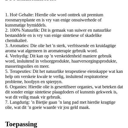
1. Hoë Gehalte: Hierdie olie word onttrek uit premium
roosmarynplante en is vry van enige onsuiwerhede of
kunsmatige bymiddels.
2. 100% Natuurlik: Dit is gemaak van suiwer en natuurlike
bestanddele en is vry van enige sintetiese of skadelike
chemikalieë.
3. Aromaties: Die olie het 'n sterk, verfrissende en kruidagtige
aroma wat algemeen in aromaterapie gebruik word.
4. Veelsydig: Dit kan op 'n verskeidenheid maniere gebruik
word, insluitend in velsorgprodukte, haarversorgingsprodukte,
masseringsolies en meer.
5. Terapeuties: Dit het natuurlike terapeutiese eienskappe wat kan
help om verskeie kwale te verlig, insluitend respiratoriese
probleme, hoofpyn en spierpyn.
6. Organies: Hierdie olie is gesertifiseer organies, wat beteken dat
dit sonder enige sintetiese plaagdoders of kunsmis gekweek is,
wat dit veilig maak vir gebruik.
7. Langdurig: ’n Bietjie gaan ’n lang pad met hierdie kragtige
olie, wat dit ’n goeie waarde vir jou geld maak.
Toepassing