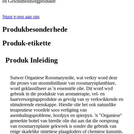
en Gesondheidsorgprodukte
Stuur e-pos aan ons
Produkbesonderhede
Produk-etikette
Produk Inleiding
Suiwer Organiese Roosmarynolie, wat verkry word deur
die proses van stoomdistillasie van roosmarynplantblare,
word geklassifiseer as 'n essensiële olie. Dit word wyd
gebruik in die produksie van aromaterapie, vel- en
haarversorgingsprodukte as gevolg van sy verkwikkende en
stimulerende eienskappe. Hierdie olie het ook natuurlike
terapeutiese voordele soos verligting van
asemhalingsprobleme, hoofpyn en spierpyn. 'n "Organiese"
gemerkte bottel van hierdie olie dui aan dat die oorsprong
van roosmarynplante gekweek is sonder die gebruik van
enige skadelike sintetiese plaagdoders of chemiese kunsmis.