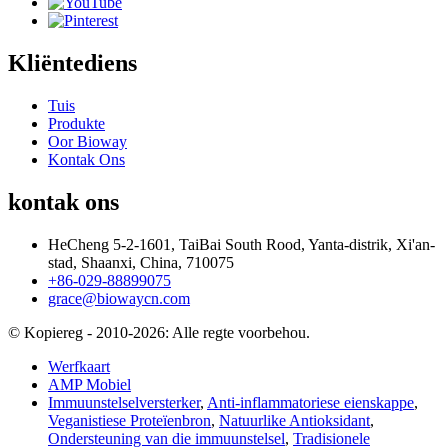
Kliëntediens
Tuis
Produkte
Oor Bioway
Kontak Ons
kontak ons
HeCheng 5-2-1601, TaiBai South Rood, Yanta-distrik, Xi'an-
stad, Shaanxi, China, 710075
+86-029-88899075
grace@biowaycn.com
© Kopiereg - 2010-2026: Alle regte voorbehou.
Werfkaart
AMP Mobiel
Immuunstelselversterker
,
Anti-inflammatoriese eienskappe
,
Veganistiese Proteïenbron
,
Natuurlike Antioksidant
,
Ondersteuning van die immuunstelsel
,
Tradisionele