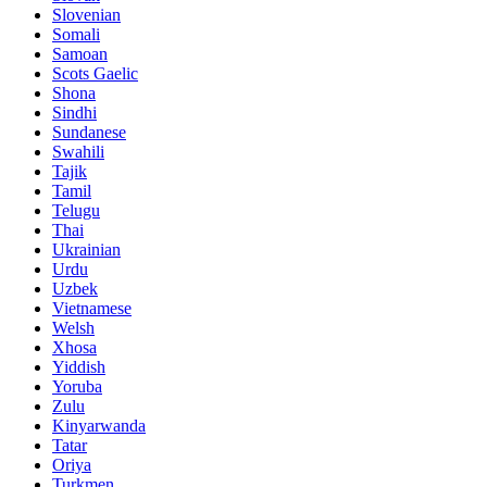
Slovenian
Somali
Samoan
Scots Gaelic
Shona
Sindhi
Sundanese
Swahili
Tajik
Tamil
Telugu
Thai
Ukrainian
Urdu
Uzbek
Vietnamese
Welsh
Xhosa
Yiddish
Yoruba
Zulu
Kinyarwanda
Tatar
Oriya
Turkmen