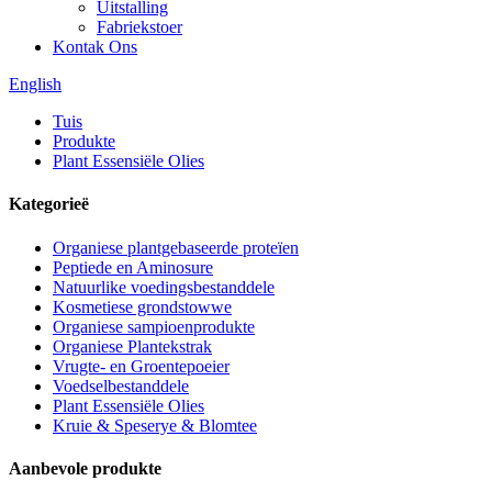
Uitstalling
Fabriekstoer
Kontak Ons
English
Tuis
Produkte
Plant Essensiële Olies
Kategorieë
Organiese plantgebaseerde proteïen
Peptiede en Aminosure
Natuurlike voedingsbestanddele
Kosmetiese grondstowwe
Organiese sampioenprodukte
Organiese Plantekstrak
Vrugte- en Groentepoeier
Voedselbestanddele
Plant Essensiële Olies
Kruie & Speserye & Blomtee
Aanbevole produkte