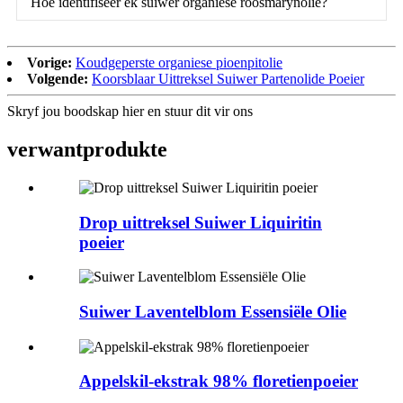
Hoe identifiseer ek suiwer organiese roosmarynolie?
Vorige:
Koudgeperste organiese pioenpitolie
Volgende:
Koorsblaar Uittreksel Suiwer Partenolide Poeier
Skryf jou boodskap hier en stuur dit vir ons
verwant
produkte
Drop uittreksel Suiwer Liquiritin
poeier
Suiwer Laventelblom Essensiële Olie
Appelskil-ekstrak 98% floretienpoeier