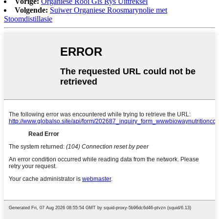
Vorige:
Organiese Rooi Gis Rys Uittreksel
Volgende:
Suiwer Organiese Roosmarynolie met
Stoomdistillasie