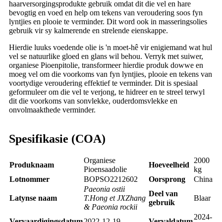
haarversorgingsprodukte gebruik omdat dit die vel en hare
bevogtig en voed en help om tekens van veroudering soos fyn
lyntjies en plooie te verminder. Dit word ook in masseringsolies
gebruik vir sy kalmerende en strelende eienskappe.
Hierdie luuks voedende olie is 'n moet-hê vir enigiemand wat hul
vel se natuurlike gloed en glans wil behou. Verryk met suiwer,
organiese Pioenpitolie, transformeer hierdie produk dowwe en
moeg vel om die voorkoms van fyn lyntjies, plooie en tekens van
voortydige veroudering effektief te verminder. Dit is spesiaal
geformuleer om die vel te verjong, te hidreer en te streel terwyl
dit die voorkoms van sonvlekke, ouderdomsvlekke en
onvolmaakthede verminder.
Spesifikasie (COA)
Organiese
2000
Produknaam
Hoeveelheid
Pioensaadolie
kg
Lotnommer
BOPSO2212602
Oorsprong
China
Paeonia ostii
Deel van
Latynse naam
T.Hong et JXZhang
Blaar
gebruik
& Paeonia rockii
2024-
Vervaardigingsdatum
2022-12-19
Vervaldatum