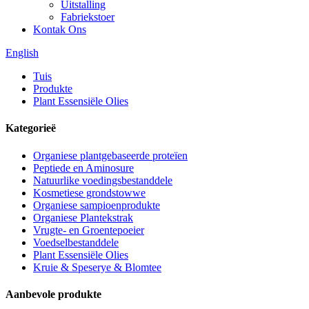
Uitstalling
Fabriekstoer
Kontak Ons
English
Tuis
Produkte
Plant Essensiële Olies
Kategorieë
Organiese plantgebaseerde proteïen
Peptiede en Aminosure
Natuurlike voedingsbestanddele
Kosmetiese grondstowwe
Organiese sampioenprodukte
Organiese Plantekstrak
Vrugte- en Groentepoeier
Voedselbestanddele
Plant Essensiële Olies
Kruie & Speserye & Blomtee
Aanbevole produkte