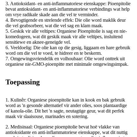
3. Antioksidant- en anti-inflammatoriese eienskappe: Pioenpitolie
bevat antioksidant- en anti-inflammatoriese verbindings wat help
om vrye radikale skade aan die vel te verminder.
4. Bevogtigende en strelende effek: Die olie word maklik deur
die vel geabsorbeer, wat die vel sag en klam maak.
5. Geskik vir alle veltipes: Organiese Pioenpitolie is sag en nie-
komedogeen, wat dit geskik maak vir alle veltipes, insluitend
sensitiewe en aknee-geneigde vel.
6. Veeldoelig: Die olie kan op die gesig, liggaam en hare gebruik
word om die vel te voed, te hidreer en te beskerm.
7. Omgewingsvriendelik en volhoubaar: Olie word onttrek uit
organiese nie-GMO-pioenpitte met minimale omgewingsimpak.
Toepassing
1. Kulinêr: Organiese pioenpitolie kan in kook en bak gebruik
word as 'n gesonde alternatief vir ander olies, soos plantaardige
of kanola-olie. Dit het 'n sagte, neutagtige geur, wat dit perfek
maak vir slaaisouse, marinades en sotering.
2. Medisinaal: Organiese pioenpitolie bevat hoë vlakke van
antioksidante en anti-inflammatoriese eienskappe, wat dit nuttig