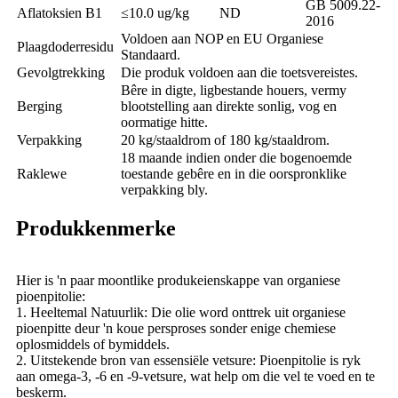
GB 5009.22-
Aflatoksien B1
≤10.0 ug/kg
ND
2016
Voldoen aan NOP en EU Organiese
Plaagdoderresidu
Standaard.
Gevolgtrekking
Die produk voldoen aan die toetsvereistes.
Bêre in digte, ligbestande houers, vermy
Berging
blootstelling aan direkte sonlig, vog en
oormatige hitte.
Verpakking
20 kg/staaldrom of 180 kg/staaldrom.
18 maande indien onder die bogenoemde
Raklewe
toestande gebêre en in die oorspronklike
verpakking bly.
Produkkenmerke
Hier is 'n paar moontlike produkeienskappe van organiese
pioenpitolie:
1. Heeltemal Natuurlik: Die olie word onttrek uit organiese
pioenpitte deur 'n koue persproses sonder enige chemiese
oplosmiddels of bymiddels.
2. Uitstekende bron van essensiële vetsure: Pioenpitolie is ryk
aan omega-3, -6 en -9-vetsure, wat help om die vel te voed en te
beskerm.