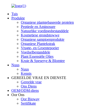
Tuis
Produkte
Organiese plantgebaseerde proteïen
Peptiede en Aminosure
Natuurlike voedingsbestanddele
Kosmetiese grondstowwe
Organiese sampioenprodukte
Organiese Plantekstrak
Vrugte- en Groentepoeier
Voedselbestanddele
Plant Essensiële Olies
Kruie & Speserye & Blomtee
Nuus
Nuus
Kennis
GEREELDE VRAE EN DIENSTE
Gereelde vrae
Ons Diens
OEM/ODM-diens
Oor Ons
Oor Bioway
Sertifikate