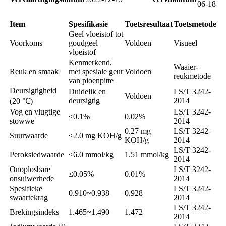
06-18
Item
Spesifikasie
Toetsresultaat
Toetsmetode
Geel vloeistof tot
Voorkoms
goudgeel
Voldoen
Visueel
vloeistof
Kenmerkend,
Waaier-
Reuk en smaak
met spesiale geur
Voldoen
reukmetode
van pioenpitte
Deursigtigheid
Duidelik en
LS/T 3242-
Voldoen
deursigtig
2014
(20 ℃)
Vog en vlugtige
LS/T 3242-
≤0.1%
0.02%
stowwe
2014
0.27 mg
LS/T 3242-
Suurwaarde
≤2.0 mg KOH/g
KOH/g
2014
LS/T 3242-
Peroksiedwaarde
≤6.0 mmol/kg
1.51 mmol/kg
2014
Onoplosbare
LS/T 3242-
≤0.05%
0.01%
onsuiwerhede
2014
Spesifieke
LS/T 3242-
0.910~0.938
0.928
swaartekrag
2014
LS/T 3242-
Brekingsindeks
1.465~1.490
1.472
2014