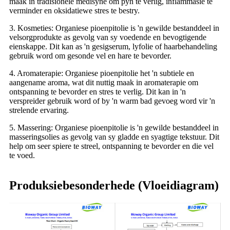
maak in tradisionele medisyne om pyn te verlig, inflammasie te
verminder en oksidatiewe stres te bestry.
3. Kosmeties: Organiese pioenpitolie is 'n gewilde bestanddeel in
velsorgprodukte as gevolg van sy voedende en bevogtigende
eienskappe. Dit kan as 'n gesigserum, lyfolie of haarbehandeling
gebruik word om gesonde vel en hare te bevorder.
4. Aromaterapie: Organiese pioenpitolie het 'n subtiele en
aangename aroma, wat dit nuttig maak in aromaterapie om
ontspanning te bevorder en stres te verlig. Dit kan in 'n
verspreider gebruik word of by 'n warm bad gevoeg word vir 'n
strelende ervaring.
5. Massering: Organiese pioenpitolie is 'n gewilde bestanddeel in
masseringsolies as gevolg van sy gladde en syagtige tekstuur. Dit
help om seer spiere te streel, ontspanning te bevorder en die vel
te voed.
Produksiebesonderhede (Vloeidiagram)