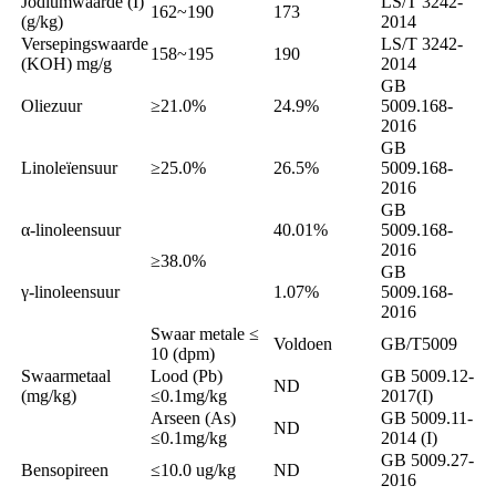
Jodiumwaarde (I)
LS/T 3242-
162~190
173
(g/kg)
2014
Versepingswaarde
LS/T 3242-
158~195
190
(KOH) mg/g
2014
GB
Oliezuur
≥21.0%
24.9%
5009.168-
2016
GB
Linoleïensuur
≥25.0%
26.5%
5009.168-
2016
GB
α-linoleensuur
40.01%
5009.168-
2016
≥38.0%
GB
γ-linoleensuur
1.07%
5009.168-
2016
Swaar metale ≤
Voldoen
GB/T5009
10 (dpm)
Swaarmetaal
Lood (Pb)
GB 5009.12-
ND
(mg/kg)
≤0.1mg/kg
2017(I)
Arseen (As)
GB 5009.11-
ND
≤0.1mg/kg
2014 (I)
GB 5009.27-
Bensopireen
≤10.0 ug/kg
ND
2016