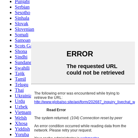
Punjabi
Serbian
Sesotho
Sinhala
Slovak
Slovenian
Somali
Samoan
Scots Gaelic
Shona
Sindhi
Sundanese
Swahili
Tajik
Tamil
Telugu
Thai
Ukrainian
Urdu
Uzbek
Vietnamese
Welsh
Xhosa
Yiddish
Yoruba