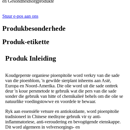
en Gesondheidsorgprodukte
Stuur e-pos aan ons
Produkbesonderhede
Produk-etikette
Produk Inleiding
Koudgeperste organiese pioenpitolie word verkry van die sade
van die pioenblom, 'n gewilde sierplant inheems aan Asië,
Europa en Noord-Amerika. Die olie word uit die sade onttrek
deur 'n koue persmetode te gebruik wat die pers van die sade
sonder die gebruik van hitte of chemikalieë behels om die olie se
natuurlike voedingstowwe en voordele te bewaar.
Ryk aan essensiële vetsure en antioksidante, word pioenpitolie
tradisioneel in Chinese medisyne gebruik vir sy anti-
inflammatoriese, anti-veroudering en bevogtigende eienskappe.
Dit word algemeen in velversorgings- en