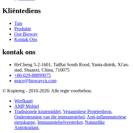
Kliëntediens
Tuis
Produkte
Oor Bioway
Kontak Ons
kontak ons
HeCheng 5-2-1601, TaiBai South Rood, Yanta-distrik, Xi'an-
stad, Shaanxi, China, 710075
+86-029-88899075
grace@biowaycn.com
© Kopiereg - 2010-2026: Alle regte voorbehou.
Werfkaart
AMP Mobiel
Tradisionele kruiemiddel
,
Veganistiese Proteïenbron
,
Ondersteuning van die immuunstelsel
,
Anti-inflammatoriese
eienskappe
,
Immuunstelselversterker
,
Natuurlike
Antioksidant
,