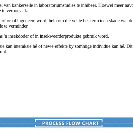
i van kankerselle in laboratoriumstudies te inhibeer. Hoewel meer navor
 te veroorsaak.
n of oraal ingeneem word, help om die vel te beskerm teen skade wat de
e te verminder.
as 'n insekdoder of in insekweerderprodukte gebruik word.
kasie kan interaksie hê of newe-effekte by sommige individue kan hê. D
ord.