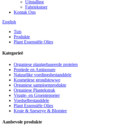
Uitstalling
Fabriekstoer
Kontak Ons
English
Tuis
Produkte
Plant Essensiële Olies
Kategorieë
Organiese plantgebaseerde proteïen
Peptiede en Aminosure
Natuurlike voedingsbestanddele
Kosmetiese grondstowwe
Organiese sampioenprodukte
Organiese Plantekstrak
Vrugte- en Groentepoeier
Voedselbestanddele
Plant Essensiële Olies
Kruie & Speserye & Blomtee
Aanbevole produkte