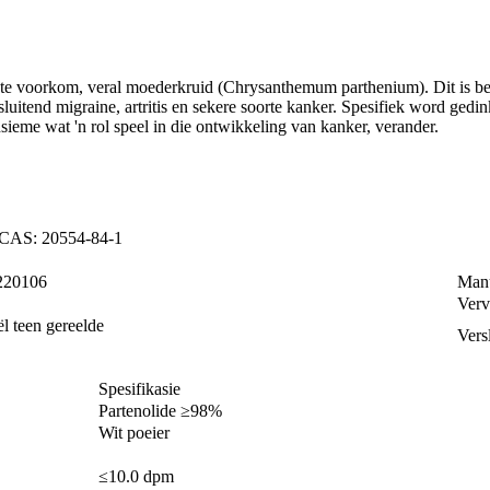
nte voorkom, veral moederkruid (Chrysanthemum parthenium). Dit is beke
sluitend migraine, artritis en sekere soorte kanker. Spesifiek word gedi
nsieme wat 'n rol speel in die ontwikkeling van kanker, verander.
 CAS: 20554-84-1
220106
Man
Verv
l teen gereelde
Vers
Spesifikasie
Partenolide ≥98%
Wit poeier
≤10.0 dpm