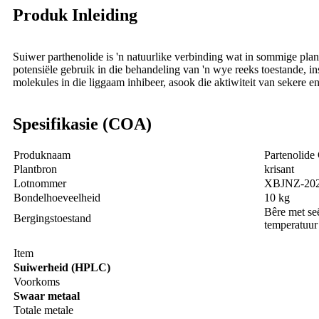
Produk Inleiding
Suiwer parthenolide is 'n natuurlike verbinding wat in sommige pla
potensiële gebruik in die behandeling van 'n wye reeks toestande, in
molekules in die liggaam inhibeer, asook die aktiwiteit van sekere e
Spesifikasie (COA)
Produknaam
Partenolide
Plantbron
krisant
Lotnommer
XBJNZ-20
Bondelhoeveelheid
10 kg
Bêre met seë
Bergingstoestand
temperatuur
Item
Suiwerheid (HPLC)
Voorkoms
Swaar metaal
Totale metale