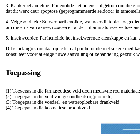
3. Kankerbehandeling: Partenolide het potensiaal getoon om die groe
dat dit werk deur apoptose (geprogrammeerde seldood) in tumorselle
4. Velgesondheid: Suiwer parthenolide, wanneer dit topies toegedie
om die erns van aknee, rosacea en ander inflammatoriese veltoestand
5. Insekweerder: Parthenolide het insekwerende eienskappe en kan 
Dit is belangrik om daarop te let dat parthenolide met sekere medi
konsulteer voordat enige nuwe aanvulling of behandeling gebruik w
Toepassing
(1) Toegepas in die farmaseutiese veld doen medisyne rou materiaal;
(2) Toegepas in die veld van gesondheidsorgprodukte;
(3) Toegepas in die voedsel- en wateroplosbare drankveld.
(4) Toegepas in die kosmetiese produkveld.