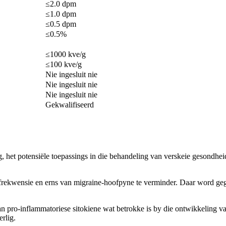
≤2.0 dpm
≤1.0 dpm
≤0.5 dpm
≤0.5%
≤1000 kve/g
≤100 kve/g
Nie ingesluit nie
Nie ingesluit nie
Nie ingesluit nie
Gekwalifiseerd
g, het potensiële toepassings in die behandeling van verskeie gesondheid
 frekwensie en erns van migraine-hoofpyne te verminder. Daar word gegl
 van pro-inflammatoriese sitokiene wat betrokke is by die ontwikkeling v
erlig.