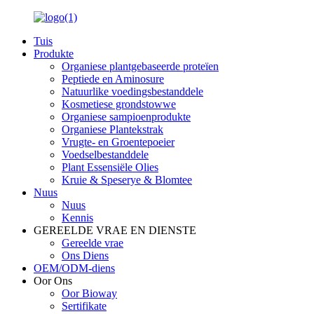
Tuis
Produkte
Organiese plantgebaseerde proteïen
Peptiede en Aminosure
Natuurlike voedingsbestanddele
Kosmetiese grondstowwe
Organiese sampioenprodukte
Organiese Plantekstrak
Vrugte- en Groentepoeier
Voedselbestanddele
Plant Essensiële Olies
Kruie & Speserye & Blomtee
Nuus
Nuus
Kennis
GEREELDE VRAE EN DIENSTE
Gereelde vrae
Ons Diens
OEM/ODM-diens
Oor Ons
Oor Bioway
Sertifikate