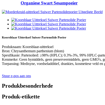
Organiese Swart Sesampoeier
Koorsblaar Uittreksel Suiwer Partenolide Poeier
Produknaam: Koorsblaar-uittreksel
Bron: Chrysanthemum parthenium (blom)
Spesifikasie: Partenolied: ≥98% (HPLC); 0.3%-3%, 99% HPLC-parte
Kenmerke: Geen bymiddels, geen preserveermiddels, geen GMO's, ge
Toepassing: Medisyne, voedseladditief, drankies, kosmetiese veld en
Stuur e-pos aan ons
Produkbesonderhede
Produk-etikette