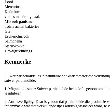
Lood
Mercurius
Kadmium
verlies met droogmaak
Mikroörganisme
Totale aantal bakterieë
Gis
Escherichia coli
Salmonella
Stafilokokke
Gevolgtrekkings
Kenmerke
Suiwer parthenolide, as 'n natuurlike anti-inflammatoriese verbindin
suiwer parthenolide:
1. Migraine-bestuur: Suiwer parthenolide het belofte getoon om die
te inhibeer.
2. Artritisverligting: Daar is getoon dat parthenolide die produksie
inflammasie wat met verskillende tipes artritis geassosieer word, te v