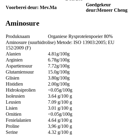
Goedgekeur
Voorberei deur: Mev.
M
a
deur:
Meneer Cheng
Aminosure
Produknaam
Organiese Rysproteïenpoeier 80%
Aminosure (suurhidrolise) Metode: ISO 13903:2005; EU
152/2009 (F)
Alanien
4.81g/100g
Arginien
6.78g/100g
Aspartiensuur
7.72g/100g
Glutamiensuur
15.0g/100g
Glisien
3.80g/100g
Histidien
2.00g/100g
Hidroksiprolien
<0.05g/100g
Isoleusien
3.64 g/100 g
Leusien
7.09 g/100 g
Lisien
3.01 g/100 g
Ornitien
<0.05g/100g
Fenielalanien
4.64 g/100 g
Proline
3,96 g/100 g
Serine
4.32 g/100 g