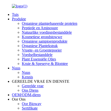
Tuis
Produkte
Organiese plantgebaseerde proteïen
Peptiede en Aminosure
Natuurlike voedingsbestanddele
Kosmetiese grondstowwe
Organiese sampioenprodukte
Organiese Plantekstrak
Vrugte- en Groentepoeier
Voedselbestanddele
Plant Essensiële Olies
Kruie & Speserye & Blomtee
Nuus
Nuus
Kennis
GEREELDE VRAE EN DIENSTE
Gereelde vrae
Ons Diens
OEM/ODM-diens
Oor Ons
Oor Bioway
Sertifikate