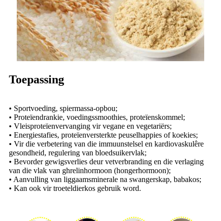
Toepassing
• Sportvoeding, spiermassa-opbou;
• Proteïendrankie, voedingssmoothies, proteïenskommel;
• Vleisproteïenvervanging vir vegane en vegetariërs;
• Energiestafies, proteïenversterkte peuselhappies of koekies;
• Vir die verbetering van die immuunstelsel en kardiovaskulêre
gesondheid, regulering van bloedsuikervlak;
• Bevorder gewigsverlies deur vetverbranding en die verlaging
van die vlak van ghrelinhormoon (hongerhormoon);
• Aanvulling van liggaamsminerale na swangerskap, babakos;
• Kan ook vir troeteldierkos gebruik word.