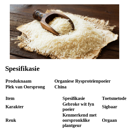
Spesifikasie
Produknaam
Organiese Rysproteïenpoeier
Plek van Oorsprong
China
Item
Spesifikasie
Toetsmetode
Gebroke wit fyn
Karakter
Sigbaar
poeier
Kenmerkend met
Reuk
oorspronklike
Orgaan
plantgeur