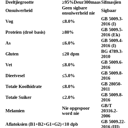
Deeltjiegrootte
≥
9
5
%Deur300maas
Sifmasjien
Geen sigbare
Onsuiwerheid
Sigbaar
onsuiwerheid nie
GB 5009.3-
Vog
≤8.0%
2016 (I)
GB 5009.5-
Proteïen (droë basis)
≥80%
2016 (Ek)
GB 5009.4-
As
≤6.0%
2016 (I)
BG 4789.3-
Gluten
≤20 dpm
2010
GB 5009.6-
Vet
≤8.0%
2016
GB 5009.8-
Dieetvesel
≤5.0%
2016
GB 28050-
Totale Koolhidrate
≤8.0%
2011
GB 5009.8-
Totale Suiker
≤2.0%
2016
GB/T
Nie opgespoor
Melamien
20316.2-
word nie
2006
GB 5009.22-
Aflatoksien
(B1+B2+G1+G2)
<10 dpb
2016 (III)