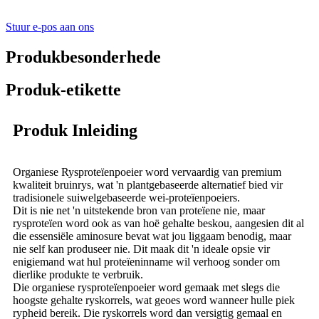
Stuur e-pos aan ons
Produkbesonderhede
Produk-etikette
Produk Inleiding
Organiese Rysproteïenpoeier word vervaardig van premium
kwaliteit bruinrys, wat 'n plantgebaseerde alternatief bied vir
tradisionele suiwelgebaseerde wei-proteïenpoeiers.
Dit is nie net 'n uitstekende bron van proteïene nie, maar
rysproteïen word ook as van hoë gehalte beskou, aangesien dit al
die essensiële aminosure bevat wat jou liggaam benodig, maar
nie self kan produseer nie. Dit maak dit 'n ideale opsie vir
enigiemand wat hul proteïeninname wil verhoog sonder om
dierlike produkte te verbruik.
Die organiese rysproteïenpoeier word gemaak met slegs die
hoogste gehalte ryskorrels, wat geoes word wanneer hulle piek
rypheid bereik. Die ryskorrels word dan versigtig gemaal en