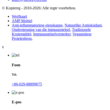
© Kopiereg - 2010-2026: Alle regte voorbehou.
Werfkaart
AMP Mobiel
Anti-inflammatoriese eienskappe
,
Natuurlike Antioksidant
,
Ondersteuning van die immuunstelsel
,
Tradisionele
Kruiemiddel
,
Immuunstelselversterker
,
Veganistiese
Proteïenbron
,
x
Foon
Tel.
+86-029-88899075
E-pos