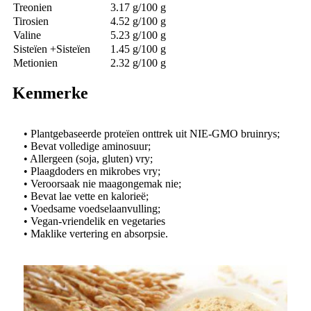
Treonien
3.17 g/100 g
Tirosien
4.52 g/100 g
Valine
5.23 g/100 g
Sisteïen +Sisteïen
1.45 g/100 g
Metionien
2.32 g/100 g
Kenmerke
• Plantgebaseerde proteïen onttrek uit NIE-GMO bruinrys;
• Bevat volledige aminosuur;
• Allergeen (soja, gluten) vry;
• Plaagdoders en mikrobes vry;
• Veroorsaak nie maagongemak nie;
• Bevat lae vette en kalorieë;
• Voedsame voedselaanvulling;
• Vegan-vriendelik en vegetaries
• Maklike vertering en absorpsie.