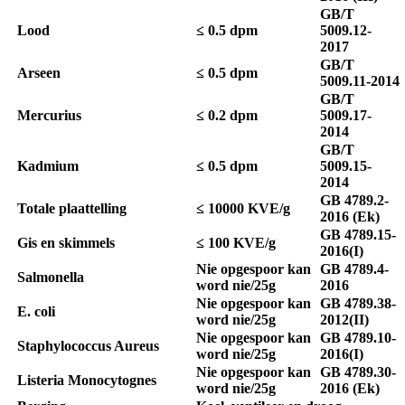
GB/T
Lood
≤ 0.5 dpm
5009.12-
2017
GB/T
Arseen
≤ 0.5 dpm
5009.11-2014
GB/T
Mercurius
≤ 0.2 dpm
5009.17-
2014
GB/T
Kadmium
≤ 0.5 dpm
5009.15-
2014
GB 4789.2-
Totale plaattelling
≤ 10000 KVE/g
2016 (Ek)
GB 4789.15-
Gis en skimmels
≤ 100 KVE/g
2016(I)
Nie opgespoor kan
GB 4789.4-
Salmonella
word nie/25g
2016
Nie opgespoor kan
GB 4789.38-
E. coli
word nie/25g
2012(II)
Nie opgespoor kan
GB 4789.10-
Staphylococcus Aureus
word nie/25g
2016(I)
Nie opgespoor kan
GB 4789.30-
Listeria Monocytognes
word nie/25g
2016 (Ek)