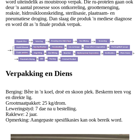
word uiteindelik as moutstroop verpak. Die ru-proteïen gaan ook
deur 'n aantal prosesse soos ontkorreling, groottemenging,
reaksie, hidrosikloonskeiding, sterilisasie, plaatraam- en
pneumatiese droging. Dan slaag die produk 'n mediese diagnose
en word dit as 'n finale produk verpak.
Verpakking en Diens
Berging: Bêre in 'n koel, droë en skoon plek. Beskerm teen vog
en direkte lig.
Grootmaatpakket: 25 kg/drom.
Leweringstyd: 7 dae na u bestelling.
Raklewe: 2 jaar.
Opmerking: Aangepaste spesifikasies kan ook bereik word.