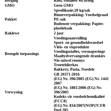
Berging
Koel, ventileer en droog
GMO
Geen GMO
Spesifikasie
:
20 kg/sak
Binneverpakking: Voedselgraad
Pakket
PE-sak
Buitenste verpakking: Papier-
plastieksak
Raklewe
2 jaar
Voedingsaanvulling
Sport- en gesondheidsvoedsel
Vleis- en visprodukte
Voedingsstafies, versnaperinge
Beoogde toepassings
Maaltydvervangende drankies
Nie-suiwel roomys
Troeteldierkos
Bakkery, Pasta, Noedels
GB 20371-2016
(EG) Nr. 396/2005 (EG) Nr. 1441
2007
(EG) Nr. 1881/
2006 (
EG) Nr.
Verwysing
396/2005
Kodeks vir voedselchemikalieë
(FCC8)
(EG) Nr. 834/2007
(
NOP
)
7CFR
Deel 205