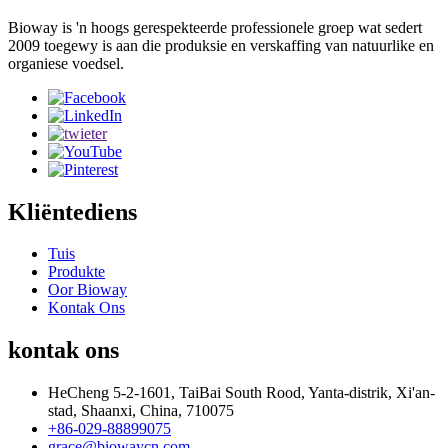
Bioway is 'n hoogs gerespekteerde professionele groep wat sedert
2009 toegewy is aan die produksie en verskaffing van natuurlike en
organiese voedsel.
Kliëntediens
Tuis
Produkte
Oor Bioway
Kontak Ons
kontak ons
HeCheng 5-2-1601, TaiBai South Rood, Yanta-distrik, Xi'an-
stad, Shaanxi, China, 710075
+86-029-88899075
grace@biowaycn.com