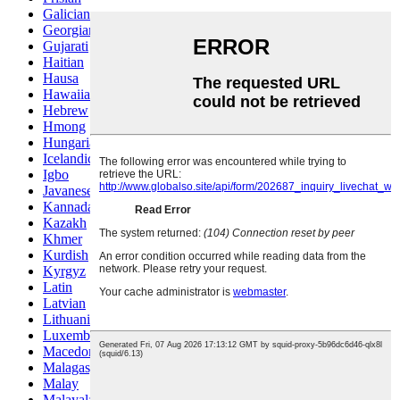
Galician
Georgian
Gujarati
Haitian
Hausa
Hawaiian
Hebrew
Hmong
Hungarian
Icelandic
Igbo
Javanese
Kannada
Kazakh
Khmer
Kurdish
Kyrgyz
Latin
Latvian
Lithuanian
Luxembou..
Macedonian
Malagasy
Malay
Malayalam