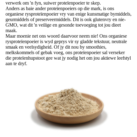
verwerk om 'n fyn, suiwer proteïenpoeier te skep.
Anders as baie ander proteïenpoeiers op die mark, is ons
organiese rysproteïenpoeier vry van enige kunsmatige bymiddels,
geurmiddels of preserveermiddels. Dit is ook glutenvry en nie-
GMO, wat dit 'n veilige en gesonde toevoeging tot jou dieet
maak.
Maar moenie net ons woord daarvoor neem nie! Ons organiese
rysproteïenpoeier is wyd geprys vir sy gladde tekstuur, neutrale
smaak en veelsydigheid. Of jy dit nou by smoothies,
melkskommels of gebak voeg, ons proteïenpoeier sal verseker
die proteïenhupstoot gee wat jy nodig het om jou aktiewe leefstyl
aan te dryf.