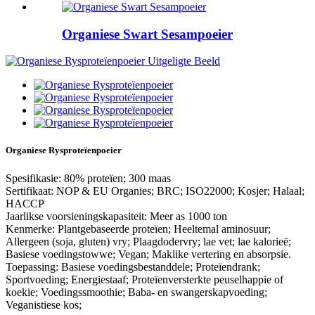
Organiese Swart Sesampoeier
Organiese Rysproteïenpoeier
Spesifikasie: 80% proteïen; 300 maas
Sertifikaat: NOP & EU Organies; BRC; ISO22000; Kosjer; Halaal;
HACCP
Jaarlikse voorsieningskapasiteit: Meer as 1000 ton
Kenmerke: Plantgebaseerde proteïen; Heeltemal aminosuur;
Allergeen (soja, gluten) vry; Plaagdodervry; lae vet; lae kalorieë;
Basiese voedingstowwe; Vegan; Maklike vertering en absorpsie.
Toepassing: Basiese voedingsbestanddele; Proteïendrank;
Sportvoeding; Energiestaaf; Proteïenversterkte peuselhappie of
koekie; Voedingssmoothie; Baba- en swangerskapvoeding;
Veganistiese kos;