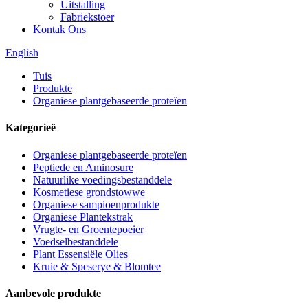
Uitstalling
Fabriekstoer
Kontak Ons
English
Tuis
Produkte
Organiese plantgebaseerde proteïen
Kategorieë
Organiese plantgebaseerde proteïen
Peptiede en Aminosure
Natuurlike voedingsbestanddele
Kosmetiese grondstowwe
Organiese sampioenprodukte
Organiese Plantekstrak
Vrugte- en Groentepoeier
Voedselbestanddele
Plant Essensiële Olies
Kruie & Speserye & Blomtee
Aanbevole produkte