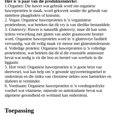
Hier is 'n paar van die produkkenmerke:
1.Organies: Die hawer wat gebruik word om organiese
hawerproteïen te maak, word gekweek sonder die gebruik van
sintetiese plaagdoders of kunsmis.
2. Vegan: Organiese hawerproteïen is 'n veganistiese
proteïenbron, wat beteken dat dit vry is van dierlike bestanddele.
3. Glutenvry: Hawer is natuurlik glutenvry, maar dit kan soms
tydens verwerking met gluten van ander graansoorte besmet
word. Organiese hawerproteïen word in 'n glutenvrye fasiliteit
vervaardig, wat dit veilig maak vir mense met glutenintoleransie.
4. Volledige proteïen: Organiese hawerproteïen is 'n volledige
proteïenbron, wat beteken dat dit al die essensiële aminosure
bevat wat nodig is vir die bou en herstel van weefsels in die
liggaam.
5. Hoë vesel: Organiese hawerproteïen is 'n goeie bron van
dieetvesel, wat kan help om 'n gesonde spysverteringstelsel te
ondersteun en die risiko van chroniese siektes soos hartsiektes en
diabetes te verminder.
6. Voedsaam: Organiese hawerproteïen is 'n voedingstofryke
voedsel wat vitamiene, minerale en antioksidante bevat wat
algemene gesondheid en welstand kan ondersteun.
Toepassing