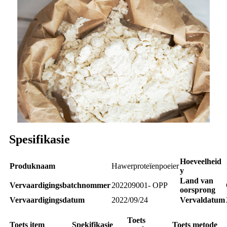
Spesifikasie
Hoeveelheid
Produknaam
Hawerproteïenpoeier
y
Land van
Vervaardigingsbatchnommer
202209001- OPP
oorsprong
Vervaardigingsdatum
2022/09/24
Vervaldatum
Toets
Toets
item
S
p
ekifikasie
Toets
metode