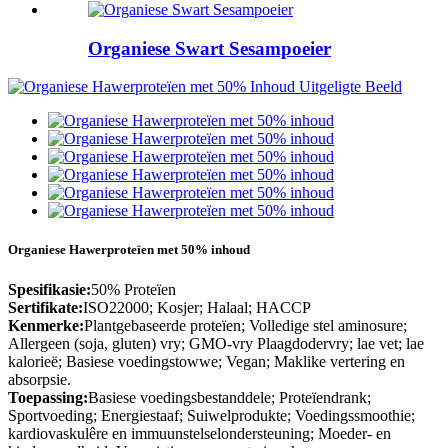
Organiese Swart Sesampoeier
Organiese Hawerproteïen met 50% inhoud
Spesifikasie:
50% Proteïen
Sertifikate:
ISO22000; Kosjer; Halaal; HACCP
Kenmerke:
Plantgebaseerde proteïen; Volledige stel aminosure;
Allergeen (soja, gluten) vry; GMO-vry Plaagdodervry; lae vet; lae
kalorieë; Basiese voedingstowwe; Vegan; Maklike vertering en
absorpsie.
Toepassing:
Basiese voedingsbestanddele; Proteïendrank;
Sportvoeding; Energiestaaf; Suiwelprodukte; Voedingssmoothie;
kardiovaskulêre en immuunstelselondersteuning; Moeder- en