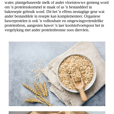
water, plantgebaseerde melk of ander vloeistowwe gemeng word
om 'n proteïenskommel te maak of as 'n bestanddeel in
bakresepte gebruik word. Dit het 'n effens neutagtige geur wat
ander bestanddele in resepte kan komplementeer. Organiese
hawerproteïen is ook 'n volhoubare en omgewingsvriendelike
proteïenbron, aangesien hawer 'n laer koolstofvoetspoor het in
vergelyking met ander proteïenbronne soos diervleis.