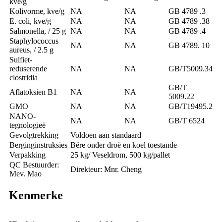
kve/g
Kolivorme, kve/g
NA
NA
GB 4789 .3
E. coli, kve/g
NA
NA
GB 4789 .38
Salmonella, / 25 g
NA
NA
GB 4789 .4
Staphylococcus
NA
NA
GB 4789. 10
aureus, / 2.5 g
Sulfiet-
reduserende
NA
NA
GB/T5009.34
clostridia
GB/T
Aflatoksien B1
NA
NA
5009.22
GMO
NA
NA
GB/T19495.2
NANO-
NA
NA
GB/T 6524
tegnologieë
Gevolgtrekking
Voldoen aan standaard
Berginginstruksies
Bêre onder droë en koel toestande
Verpakking
25 kg/ Veseldrom, 500 kg/pallet
QC Bestuurder:
Direkteur: Mnr. Cheng
Mev. Mao
Kenmerke