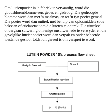
Om luteïenpoeier in 'n fabriek te vervaardig, word die
goudsbloemblomme eers geoes en gedroog. Die gedroogde
blomme word dan met 'n maalmasjien tot 'n fyn poeier gemaal.
Die poeier word dan onttrek met behulp van oplosmiddels soos
heksaan of etielasetaat om die luteïen te onttrek. Die uittreksel
ondergaan suiwering om enige onsuiwerhede te verwyder en die
gevolglike luteïenpoeier word dan verpak en onder beheerde
toestande gestoor totdat dit gereed is om versprei te word.