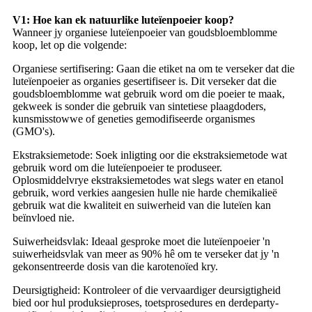
V1: Hoe kan ek natuurlike luteïenpoeier koop?
Wanneer jy organiese luteïenpoeier van goudsbloemblomme
koop, let op die volgende:
Organiese sertifisering: Gaan die etiket na om te verseker dat die
luteïenpoeier as organies gesertifiseer is. Dit verseker dat die
goudsbloemblomme wat gebruik word om die poeier te maak,
gekweek is sonder die gebruik van sintetiese plaagdoders,
kunsmisstowwe of geneties gemodifiseerde organismes
(GMO's).
Ekstraksiemetode: Soek inligting oor die ekstraksiemetode wat
gebruik word om die luteïenpoeier te produseer.
Oplosmiddelvrye ekstraksiemetodes wat slegs water en etanol
gebruik, word verkies aangesien hulle nie harde chemikalieë
gebruik wat die kwaliteit en suiwerheid van die luteïen kan
beïnvloed nie.
Suiwerheidsvlak: Ideaal gesproke moet die luteïenpoeier 'n
suiwerheidsvlak van meer as 90% hê om te verseker dat jy 'n
gekonsentreerde dosis van die karotenoïed kry.
Deursigtigheid: Kontroleer of die vervaardiger deursigtigheid
bied oor hul produksieproses, toetsprosedures en derdeparty-