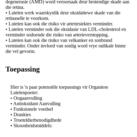
degenerasie (AMD) word veroorsaak deur bestendige skade aan
die retina.
• Luteïen werk waarskynlik deur oksidatiewe skade van die
retinaselle te voorkom.
• Luteïen kan ook die risiko vir arteriesiektes verminder.
• Luteïen verminder ook die oksidasie van LDL-cholesterol en
verminder sodoende die risiko van arterieverstopping.
• Luteïen kan ook die risiko van velkanker en sonbrand
verminder. Onder invloed van sonlig word vrye radikale binne
die vel gevorm.
Toepassing
Hier is 'n paar potensiële toepassings vir Organiese
Luteïenpoeier:
• Oogaanvulling
• Antioksidant Aanvulling
• Funksionele voedsel
• Drankies
• Troeteldierbenodigdhede
• Skoonheidsmiddels: