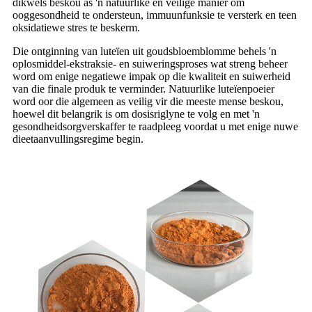
dikwels beskou as 'n natuurlike en veilige manier om
ooggesondheid te ondersteun, immuunfunksie te versterk en teen
oksidatiewe stres te beskerm.
Die ontginning van luteïen uit goudsbloemblomme behels 'n
oplosmiddel-ekstraksie- en suiweringsproses wat streng beheer
word om enige negatiewe impak op die kwaliteit en suiwerheid
van die finale produk te verminder. Natuurlike luteïenpoeier
word oor die algemeen as veilig vir die meeste mense beskou,
hoewel dit belangrik is om dosisriglyne te volg en met 'n
gesondheidsorgverskaffer te raadpleeg voordat u met enige nuwe
dieetaanvullingsregime begin.