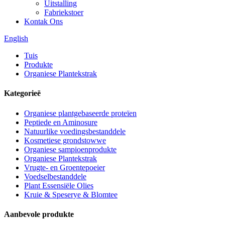
Uitstalling
Fabriekstoer
Kontak Ons
English
Tuis
Produkte
Organiese Plantekstrak
Kategorieë
Organiese plantgebaseerde proteïen
Peptiede en Aminosure
Natuurlike voedingsbestanddele
Kosmetiese grondstowwe
Organiese sampioenprodukte
Organiese Plantekstrak
Vrugte- en Groentepoeier
Voedselbestanddele
Plant Essensiële Olies
Kruie & Speserye & Blomtee
Aanbevole produkte