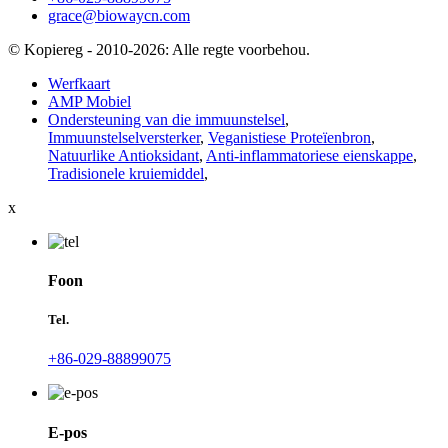
grace@biowaycn.com
© Kopiereg - 2010-2026: Alle regte voorbehou.
Werfkaart
AMP Mobiel
Ondersteuning van die immuunstelsel
,
Immuunstelselversterker
,
Veganistiese Proteïenbron
,
Natuurlike Antioksidant
,
Anti-inflammatoriese eienskappe
,
Tradisionele kruiemiddel
,
x
Foon
Tel.
+86-029-88899075
E-pos