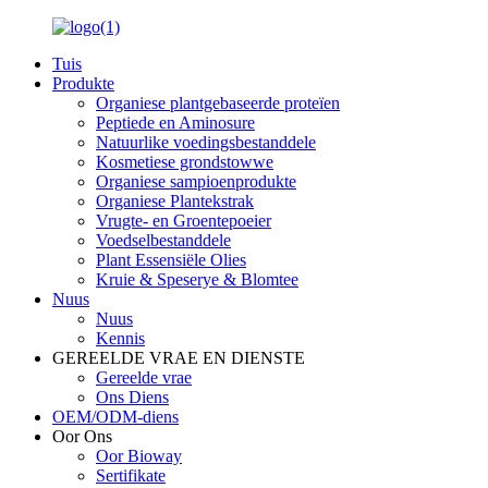
Tuis
Produkte
Organiese plantgebaseerde proteïen
Peptiede en Aminosure
Natuurlike voedingsbestanddele
Kosmetiese grondstowwe
Organiese sampioenprodukte
Organiese Plantekstrak
Vrugte- en Groentepoeier
Voedselbestanddele
Plant Essensiële Olies
Kruie & Speserye & Blomtee
Nuus
Nuus
Kennis
GEREELDE VRAE EN DIENSTE
Gereelde vrae
Ons Diens
OEM/ODM-diens
Oor Ons
Oor Bioway
Sertifikate