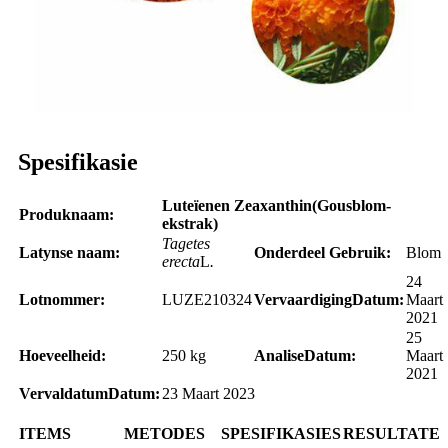
Spesifikasie
Luteïen
en Zeaxanthin
(Gousblom-
Produknaam
:
ekstrak)
Tagetes
Latynse naam:
Onderdeel Gebruik:
Blom
erecta
L
.
24
Lotnommer:
LUZE210324
Vervaardiging
Datum:
Maart
2021
25
Hoeveelheid:
250 kg
Analise
Datum:
Maart
2021
Vervaldatum
Datum:
23 Maart 2023
ITEMS
METODES
SPESIFIKASIES
RESULTATE