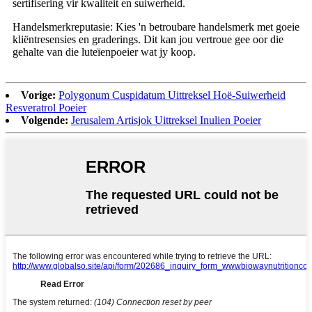
sertifisering vir kwaliteit en suiwerheid.
Handelsmerkreputasie: Kies 'n betroubare handelsmerk met goeie
kliëntresensies en graderings. Dit kan jou vertroue gee oor die
gehalte van die luteïenpoeier wat jy koop.
Vorige:
Polygonum Cuspidatum Uittreksel Hoë-Suiwerheid
Resveratrol Poeier
Volgende:
Jerusalem Artisjok Uittreksel Inulien Poeier