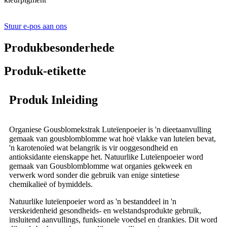
Stuur e-pos aan ons
Produkbesonderhede
Produk-etikette
Produk Inleiding
Organiese Gousblomekstrak Luteïenpoeier is 'n dieetaanvulling
gemaak van gousblomblomme wat hoë vlakke van luteïen bevat,
'n karotenoïed wat belangrik is vir ooggesondheid en
antioksidante eienskappe het. Natuurlike Luteïenpoeier word
gemaak van Gousblomblomme wat organies gekweek en
verwerk word sonder die gebruik van enige sintetiese
chemikalieë of bymiddels.
Natuurlike luteïenpoeier word as 'n bestanddeel in 'n
verskeidenheid gesondheids- en welstandsprodukte gebruik,
insluitend aanvullings, funksionele voedsel en drankies. Dit word