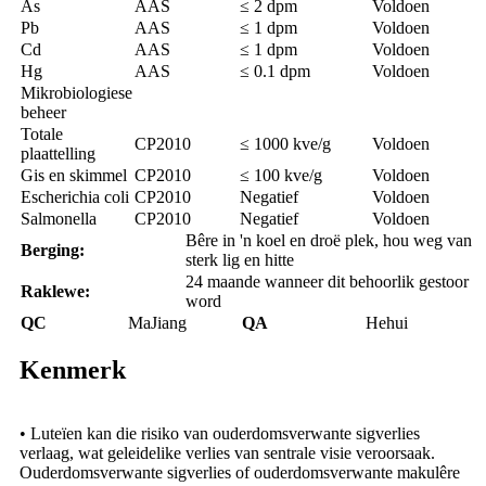
As
AAS
≤ 2 dpm
Voldoen
Pb
AAS
≤ 1 dpm
Voldoen
Cd
AAS
≤ 1 dpm
Voldoen
Hg
AAS
≤ 0.1 dpm
Voldoen
Mikrobiologiese
beheer
Totale
CP2010
≤ 1000 kve/g
Voldoen
plaattelling
Gis en skimmel
CP2010
≤ 100 kve/g
Voldoen
Escherichia coli
CP2010
Negatief
Voldoen
Salmonella
CP2010
Negatief
Voldoen
Bêre in 'n koel en droë plek, hou weg van
Berging:
sterk lig en hitte
24 maande wanneer dit behoorlik gestoor
Raklewe:
word
QC
MaJiang
QA
Hehui
Kenmerk
• Luteïen kan die risiko van ouderdomsverwante sigverlies
verlaag, wat geleidelike verlies van sentrale visie veroorsaak.
Ouderdomsverwante sigverlies of ouderdomsverwante makulêre