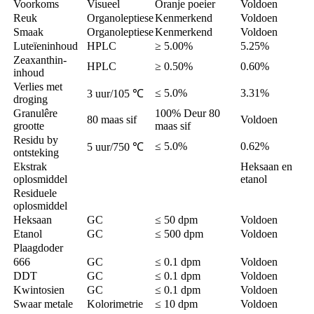
Voorkoms
Visueel
Oranje poeier
Voldoen
Reuk
Organoleptiese
Kenmerkend
Voldoen
Smaak
Organoleptiese
Kenmerkend
Voldoen
Luteïeninhoud
HPLC
≥ 5.00%
5.25%
Zeaxanthin-
HPLC
≥ 0.50%
0.60%
inhoud
Verlies met
≤ 5.0%
3.31%
3 uur/105 ℃
droging
Granulêre
100% Deur 80
80 maas sif
Voldoen
grootte
maas sif
Residu by
≤ 5.0%
0.62%
5 uur/750 ℃
ontsteking
Ekstrak
Heksaan en
oplosmiddel
etanol
Residuele
oplosmiddel
Heksaan
GC
≤ 50 dpm
Voldoen
Etanol
GC
≤ 500 dpm
Voldoen
Plaagdoder
666
GC
≤ 0.1 dpm
Voldoen
DDT
GC
≤ 0.1 dpm
Voldoen
Kwintosien
GC
≤ 0.1 dpm
Voldoen
Swaar metale
Kolorimetrie
≤ 10 dpm
Voldoen