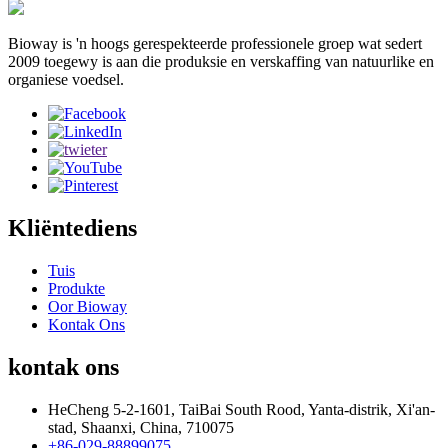
Bioway is 'n hoogs gerespekteerde professionele groep wat sedert
2009 toegewy is aan die produksie en verskaffing van natuurlike en
organiese voedsel.
Kliëntediens
Tuis
Produkte
Oor Bioway
Kontak Ons
kontak ons
HeCheng 5-2-1601, TaiBai South Rood, Yanta-distrik, Xi'an-
stad, Shaanxi, China, 710075
+86-029-88899075