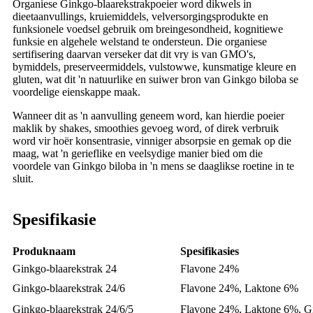
Organiese Ginkgo-blaarekstrakpoeier word dikwels in
dieetaanvullings, kruiemiddels, velversorgingsprodukte en
funksionele voedsel gebruik om breingesondheid, kognitiewe
funksie en algehele welstand te ondersteun. Die organiese
sertifisering daarvan verseker dat dit vry is van GMO's,
bymiddels, preserveermiddels, vulstowwe, kunsmatige kleure en
gluten, wat dit 'n natuurlike en suiwer bron van Ginkgo biloba se
voordelige eienskappe maak.
Wanneer dit as 'n aanvulling geneem word, kan hierdie poeier
maklik by shakes, smoothies gevoeg word, of direk verbruik
word vir hoër konsentrasie, vinniger absorpsie en gemak op die
maag, wat 'n gerieflike en veelsydige manier bied om die
voordele van Ginkgo biloba in 'n mens se daaglikse roetine in te
sluit.
Spesifikasie
Produknaam
Spesifikasies
Ginkgo-blaarekstrak 24
Flavone 24%
Ginkgo-blaarekstrak 24/6
Flavone 24%, Laktone 6%
Ginkgo-blaarekstrak 24/6/5
Flavone 24%, Laktone 6%, Gi