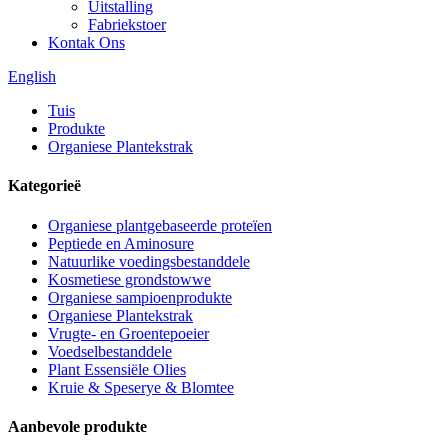
Uitstalling
Fabriekstoer
Kontak Ons
English
Tuis
Produkte
Organiese Plantekstrak
Kategorieë
Organiese plantgebaseerde proteïen
Peptiede en Aminosure
Natuurlike voedingsbestanddele
Kosmetiese grondstowwe
Organiese sampioenprodukte
Organiese Plantekstrak
Vrugte- en Groentepoeier
Voedselbestanddele
Plant Essensiële Olies
Kruie & Speserye & Blomtee
Aanbevole produkte