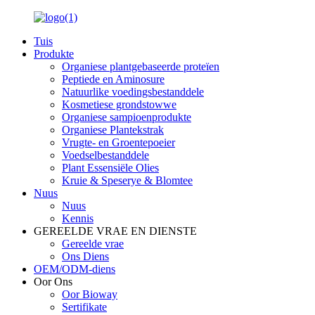
Tuis
Produkte
Organiese plantgebaseerde proteïen
Peptiede en Aminosure
Natuurlike voedingsbestanddele
Kosmetiese grondstowwe
Organiese sampioenprodukte
Organiese Plantekstrak
Vrugte- en Groentepoeier
Voedselbestanddele
Plant Essensiële Olies
Kruie & Speserye & Blomtee
Nuus
Nuus
Kennis
GEREELDE VRAE EN DIENSTE
Gereelde vrae
Ons Diens
OEM/ODM-diens
Oor Ons
Oor Bioway
Sertifikate