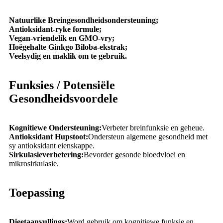
Natuurlike Breingesondheidsondersteuning;
Antioksidant-ryke formule;
Vegan-vriendelik en GMO-vry;
Hoëgehalte Ginkgo Biloba-ekstrak;
Veelsydig en maklik om te gebruik.
Funksies / Potensiële
Gesondheidsvoordele
Kognitiewe Ondersteuning:
Verbeter breinfunksie en geheue.
Antioksidant Hupstoot:
Ondersteun algemene gesondheid met
sy antioksidant eienskappe.
Sirkulasieverbetering:
Bevorder gesonde bloedvloei en
mikrosirkulasie.
Toepassing
Dieetaanvullings:
Word gebruik om kognitiewe funksie en