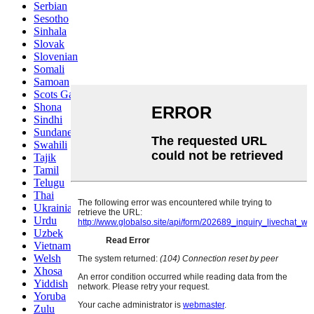
Serbian
Sesotho
Sinhala
Slovak
Slovenian
Somali
Samoan
Scots Gaelic
Shona
Sindhi
Sundanese
Swahili
Tajik
Tamil
Telugu
Thai
Ukrainian
Urdu
Uzbek
Vietnamese
Welsh
Xhosa
Yiddish
Yoruba
Zulu