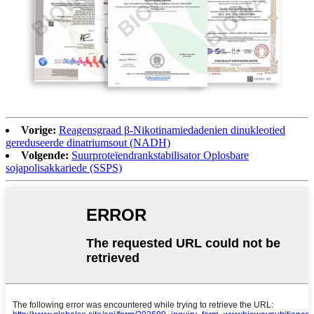
Vorige:
Reagensgraad β-Nikotinamiedadenien dinukleotied
gereduseerde dinatriumsout (NADH)
Volgende:
Suurproteïendrankstabilisator Oplosbare
sojapolisakkariede (SSPS)