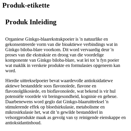
Produk-etikette
Produk Inleiding
Organiese Ginkgo-blaarekstrakpoeier is 'n natuurlike en
gekonsentreerde vorm van die bioaktiewe verbindings wat in
Ginkgo biloba-blare voorkom. Dit word vervaardig deur 'n
proses van die ekstraksie en droog van die voordelige
komponente van Ginkgo biloba-blare, wat lei tot 'n fyn poeier
wat maklik in verskeie produkte en formulasies opgeneem kan
word.
Hierdie uittrekselpoeier bevat waardevolle antioksidatiewe
aktiewe bestanddele soos flavonoïede, flavone en
flavonolglikosiede, en bioflavonoïede, wat bekend is vir hul
potensiële voordele vir breingesondheid, kognisie en geheue.
Daarbenewens word geglo dat Ginkgo-blaaruittreksel 'n
stimulerende effek op bloedsirkulasie, metabolisme en
mikrosirkulasie het, wat dit 'n gewilde bestanddeel in
velsorgprodukte maak as gevolg van sy reinigende eienskappe en
antioksidantinhoud.