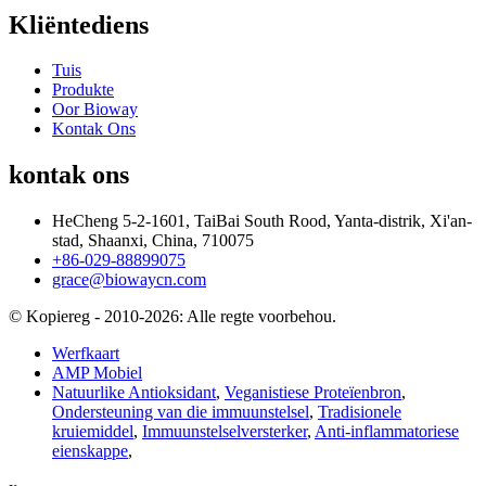
Kliëntediens
Tuis
Produkte
Oor Bioway
Kontak Ons
kontak ons
HeCheng 5-2-1601, TaiBai South Rood, Yanta-distrik, Xi'an-
stad, Shaanxi, China, 710075
+86-029-88899075
grace@biowaycn.com
© Kopiereg - 2010-2026: Alle regte voorbehou.
Werfkaart
AMP Mobiel
Natuurlike Antioksidant
,
Veganistiese Proteïenbron
,
Ondersteuning van die immuunstelsel
,
Tradisionele
kruiemiddel
,
Immuunstelselversterker
,
Anti-inflammatoriese
eienskappe
,