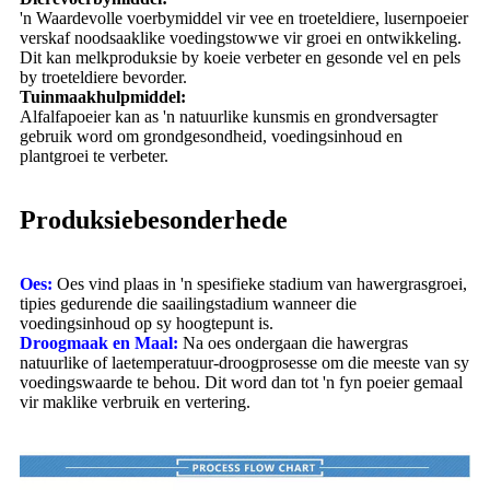
'n Waardevolle voerbymiddel vir vee en troeteldiere, lusernpoeier
verskaf noodsaaklike voedingstowwe vir groei en ontwikkeling.
Dit kan melkproduksie by koeie verbeter en gesonde vel en pels
by troeteldiere bevorder.
Tuinmaakhulpmiddel:
Alfalfapoeier kan as 'n natuurlike kunsmis en grondversagter
gebruik word om grondgesondheid, voedingsinhoud en
plantgroei te verbeter.
Produksiebesonderhede
Oes:
Oes vind plaas in 'n spesifieke stadium van hawergrasgroei,
tipies gedurende die saailingstadium wanneer die
voedingsinhoud op sy hoogtepunt is.
Droogmaak en Maal:
Na oes ondergaan die hawergras
natuurlike of laetemperatuur-droogprosesse om die meeste van sy
voedingswaarde te behou. Dit word dan tot 'n fyn poeier gemaal
vir maklike verbruik en vertering.