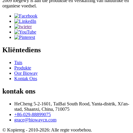
2009 toegewy is aan die produksie en verskaffing van natuurlike en
organiese voedsel.
Kliëntediens
Tuis
Produkte
Oor Bioway
Kontak Ons
kontak ons
HeCheng 5-2-1601, TaiBai South Rood, Yanta-distrik, Xi'an-
stad, Shaanxi, China, 710075
+86-029-88899075
grace@biowaycn.com
© Kopiereg - 2010-2026: Alle regte voorbehou.