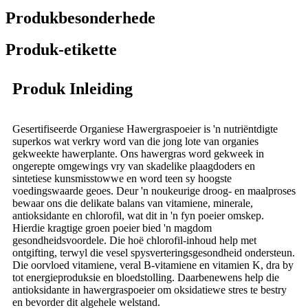
Produkbesonderhede
Produk-etikette
Produk Inleiding
Gesertifiseerde Organiese Hawergraspoeier is 'n nutriëntdigte
superkos wat verkry word van die jong lote van organies
gekweekte hawerplante. Ons hawergras word gekweek in
ongerepte omgewings vry van skadelike plaagdoders en
sintetiese kunsmisstowwe en word teen sy hoogste
voedingswaarde geoes. Deur 'n noukeurige droog- en maalproses
bewaar ons die delikate balans van vitamiene, minerale,
antioksidante en chlorofil, wat dit in 'n fyn poeier omskep.
Hierdie kragtige groen poeier bied 'n magdom
gesondheidsvoordele. Die hoë chlorofil-inhoud help met
ontgifting, terwyl die vesel spysverteringsgesondheid ondersteun.
Die oorvloed vitamiene, veral B-vitamiene en vitamien K, dra by
tot energieproduksie en bloedstolling. Daarbenewens help die
antioksidante in hawergraspoeier om oksidatiewe stres te bestry
en bevorder dit algehele welstand.