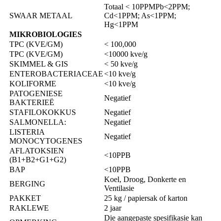
Totaal < 10PPMPb<2PPM;
SWAAR METAAL
Cd<1PPM; As<1PPM;
Hg<1PPM
MIKROBIOLOGIES
TPC (KVE/GM)
< 100,000
TPC (KVE/GM)
<10000 kve/g
SKIMMEL & GIS
< 50 kve/g
ENTEROBACTERIACEAE
<10 kve/g
KOLIFORME
<10 kve/g
PATOGENIESE
Negatief
BAKTERIEË
STAFILOKOKKUS
Negatief
SALMONELLA:
Negatief
LISTERIA
Negatief
MONOCYTOGENES
AFLATOKSIEN
<10PPB
(B1+B2+G1+G2)
BAP
<10PPB
Koel, Droog, Donkerte en
BERGING
Ventilasie
PAKKET
25 kg / papiersak of karton
RAKLEWE
2 jaar
Die aangepaste spesifikasie kan