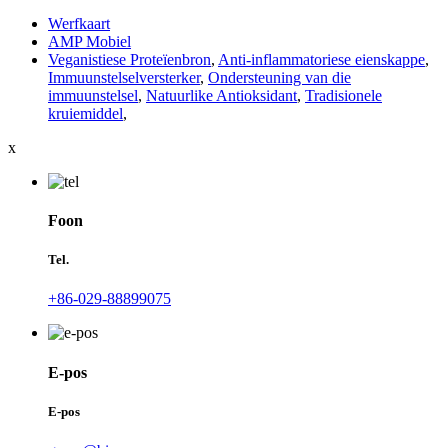
Werfkaart
AMP Mobiel
Veganistiese Proteïenbron
,
Anti-inflammatoriese eienskappe
,
Immuunstelselversterker
,
Ondersteuning van die
immuunstelsel
,
Natuurlike Antioksidant
,
Tradisionele
kruiemiddel
,
x
Foon
Tel.
+86-029-88899075
E-pos
E-pos