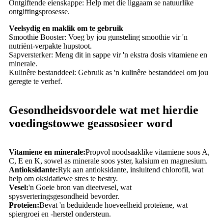
Ontgiftende eienskappe: Help met die liggaam se natuurlike
ontgiftingsprosesse.
Veelsydig en maklik om te gebruik
Smoothie Booster: Voeg by jou gunsteling smoothie vir 'n
nutriënt-verpakte hupstoot.
Sapversterker: Meng dit in sappe vir 'n ekstra dosis vitamiene en
minerale.
Kulinêre bestanddeel: Gebruik as 'n kulinêre bestanddeel om jou
geregte te verhef.
Gesondheidsvoordele wat met hierdie
voedingstowwe geassosieer word
Vitamiene en minerale:
Propvol noodsaaklike vitamiene soos A,
C, E en K, sowel as minerale soos yster, kalsium en magnesium.
Antioksidante:
Ryk aan antioksidante, insluitend chlorofil, wat
help om oksidatiewe stres te bestry.
Vesel:
'n Goeie bron van dieetvesel, wat
spysverteringsgesondheid bevorder.
Proteïen:
Bevat 'n beduidende hoeveelheid proteïene, wat
spiergroei en -herstel ondersteun.