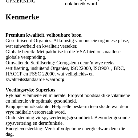
OPMERKING
ook bereik word
Kenmerke
Premium kwaliteit, volhoubare bron
Gesertifiseerd Organies: Afkomstig van ons eie organiese plase,
wat suiwerheid en kwaliteit verseker.
Globale bereik: Met pakhuise in die VSA bied ons naatlose
globale verspreiding.
Omvattende Sertifisering: Gerugsteun deur 'n wye reeks
sertifisering, insluitend Organies, ISO22000, ISO9001, BRC,
HACCP en FSSC 22000, wat veiligheids- en
kwaliteitsstandaarde waarborg.
Voedingsryke Superkos
Ryk aan vitamiene en minerale: Propvol noodsaaklike vitamiene
en minerale vir optimale gesondheid.
Kragtige antioksidante: Help selle beskerm teen skade wat deur
vrye radikale veroorsaak word.
Ondersteuning vir spysverteringsgesondheid: Bevorder gesonde
spysvertering en dermfunksie.
Energieversterking: Verskaf volgehoue ​​energie dwarsdeur die
dag.