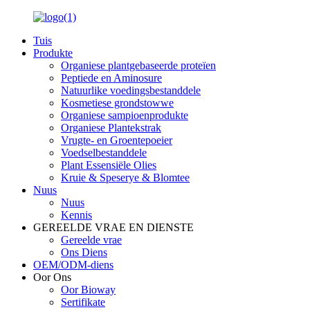
Tuis
Produkte
Organiese plantgebaseerde proteïen
Peptiede en Aminosure
Natuurlike voedingsbestanddele
Kosmetiese grondstowwe
Organiese sampioenprodukte
Organiese Plantekstrak
Vrugte- en Groentepoeier
Voedselbestanddele
Plant Essensiële Olies
Kruie & Speserye & Blomtee
Nuus
Nuus
Kennis
GEREELDE VRAE EN DIENSTE
Gereelde vrae
Ons Diens
OEM/ODM-diens
Oor Ons
Oor Bioway
Sertifikate