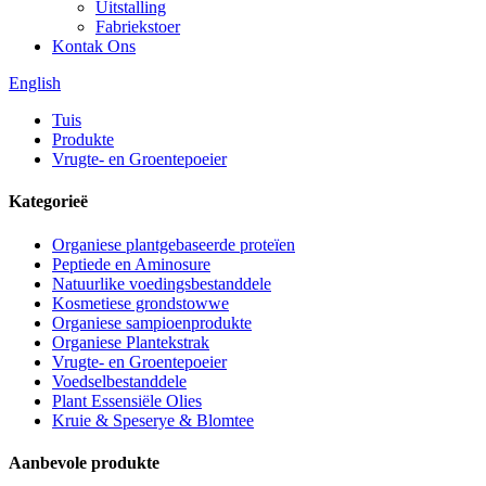
Uitstalling
Fabriekstoer
Kontak Ons
English
Tuis
Produkte
Vrugte- en Groentepoeier
Kategorieë
Organiese plantgebaseerde proteïen
Peptiede en Aminosure
Natuurlike voedingsbestanddele
Kosmetiese grondstowwe
Organiese sampioenprodukte
Organiese Plantekstrak
Vrugte- en Groentepoeier
Voedselbestanddele
Plant Essensiële Olies
Kruie & Speserye & Blomtee
Aanbevole produkte