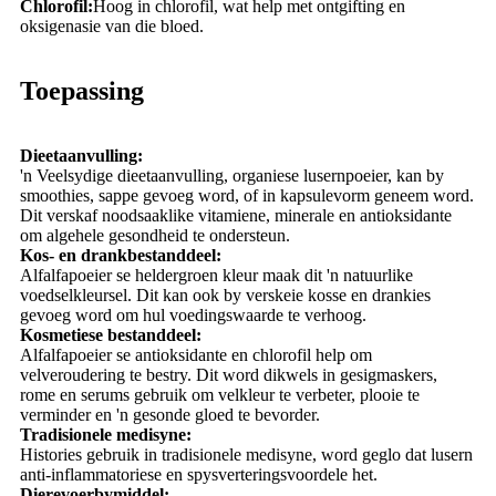
Chlorofil:
Hoog in chlorofil, wat help met ontgifting en
oksigenasie van die bloed.
Toepassing
Dieetaanvulling:
'n Veelsydige dieetaanvulling, organiese lusernpoeier, kan by
smoothies, sappe gevoeg word, of in kapsulevorm geneem word.
Dit verskaf noodsaaklike vitamiene, minerale en antioksidante
om algehele gesondheid te ondersteun.
Kos- en drankbestanddeel:
Alfalfapoeier se heldergroen kleur maak dit 'n natuurlike
voedselkleursel. Dit kan ook by verskeie kosse en drankies
gevoeg word om hul voedingswaarde te verhoog.
Kosmetiese bestanddeel:
Alfalfapoeier se antioksidante en chlorofil help om
velveroudering te bestry. Dit word dikwels in gesigmaskers,
rome en serums gebruik om velkleur te verbeter, plooie te
verminder en 'n gesonde gloed te bevorder.
Tradisionele medisyne:
Histories gebruik in tradisionele medisyne, word geglo dat lusern
anti-inflammatoriese en spysverteringsvoordele het.
Dierevoerbymiddel: