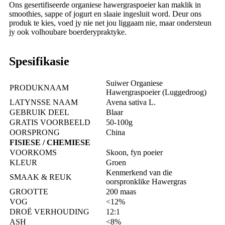
Ons gesertifiseerde organiese hawergraspoeier kan maklik in
smoothies, sappe of jogurt en slaaie ingesluit word. Deur ons
produk te kies, voed jy nie net jou liggaam nie, maar ondersteun
jy ook volhoubare boerderypraktyke.
Spesifikasie
Suiwer Organiese
PRODUKNAAM
Hawergraspoeier (Luggedroog)
LATYNSSE NAAM
Avena sativa L.
GEBRUIK DEEL
Blaar
GRATIS VOORBEELD
50-100g
OORSPRONG
China
FISIESE / CHEMIESE
VOORKOMS
Skoon, fyn poeier
KLEUR
Groen
Kenmerkend van die
SMAAK & REUK
oorspronklike Hawergras
GROOTTE
200 maas
VOG
<12%
DROË VERHOUDING
12:1
ASH
<8%