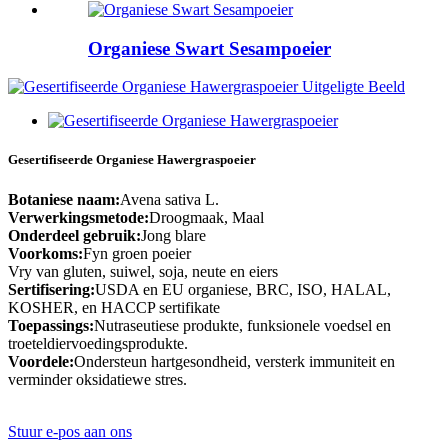
Organiese Swart Sesampoeier
Gesertifiseerde Organiese Hawergraspoeier
Botaniese naam:
Avena sativa L.
Verwerkingsmetode:
Droogmaak, Maal
Onderdeel gebruik:
Jong blare
Voorkoms:
Fyn groen poeier
Vry van gluten, suiwel, soja, neute en eiers
Sertifisering:
USDA en EU organiese, BRC, ISO, HALAL,
KOSHER, en HACCP sertifikate
Toepassings:
Nutraseutiese produkte, funksionele voedsel en
troeteldiervoedingsprodukte.
Voordele:
Ondersteun hartgesondheid, versterk immuniteit en
verminder oksidatiewe stres.
Stuur e-pos aan ons