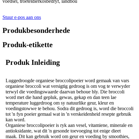
voedsel, troeteldierkosbedryf, landbou
Stuur e-pos aan ons
Produkbesonderhede
Produk-etikette
Produk Inleiding
Luggedroogde organiese broccolipoeier word gemaak van vars
organiese broccoli wat versigtig gedroog is om vog te verwyder
terwyl die voedingswaarde daarvan behoue ​​bly. Die broccoli
word met die hand gepluk, gewas, gekap en dan teen lae
temperature luggedroog om sy natuurlike geur, kleur en
voedingstowwe te behou. Sodra dit gedroog is, word die broccoli
tot 'n fyn poeier gemaal wat in 'n verskeidenheid resepte gebruik
kan word.
Organiese broccolipoeier is ryk aan vesel, vitamiene, minerale en
antioksidante, wat dit 'n gesonde toevoeging tot enige dieet
maak. Dit kan gebruik word om geur en voeding by smoothies,