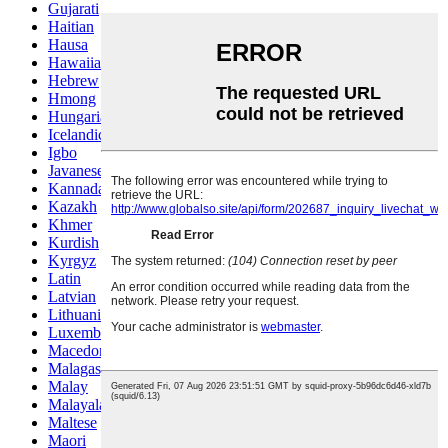
Gujarati
Haitian
Hausa
Hawaiian
Hebrew
Hmong
Hungarian
Icelandic
Igbo
Javanese
Kannada
Kazakh
Khmer
Kurdish
Kyrgyz
Latin
Latvian
Lithuanian
Luxembou..
Macedonian
Malagasy
Malay
Malayalam
Maltese
Maori