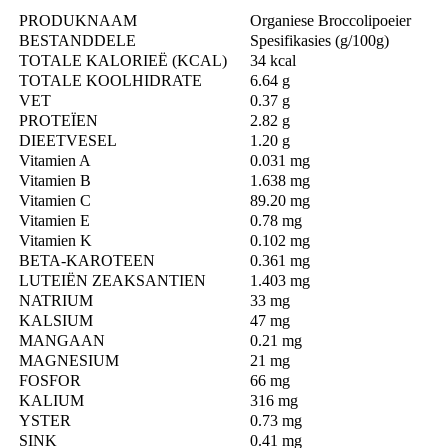
PRODUKNAAM
Organiese Broccolipoeier
BESTANDDELE
Spesifikasies (g/100g)
TOTALE KALORIEË (KCAL)
34 kcal
TOTALE KOOLHIDRATE
6.64 g
VET
0.37 g
PROTEÏEN
2.82 g
DIEETVESEL
1.20 g
Vitamien A
0.031 mg
Vitamien B
1.638 mg
Vitamien C
89.20 mg
Vitamien E
0.78 mg
Vitamien K
0.102 mg
BETA-KAROTEEN
0.361 mg
LUTEIËN ZEAKSANTIEN
1.403 mg
NATRIUM
33 mg
KALSIUM
47 mg
MANGAAN
0.21 mg
MAGNESIUM
21 mg
FOSFOR
66 mg
KALIUM
316 mg
YSTER
0.73 mg
SINK
0.41 mg