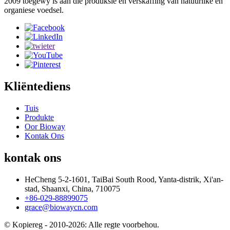
2009 toegewy is aan die produksie en verskaffing van natuurlike en
organiese voedsel.
Kliëntediens
Tuis
Produkte
Oor Bioway
Kontak Ons
kontak ons
HeCheng 5-2-1601, TaiBai South Rood, Yanta-distrik, Xi'an-
stad, Shaanxi, China, 710075
+86-029-88899075
grace@biowaycn.com
© Kopiereg - 2010-2026: Alle regte voorbehou.