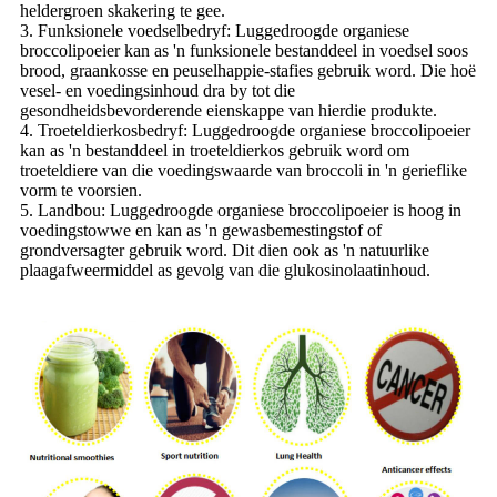
heldergroen skakering te gee.
3. Funksionele voedselbedryf: Luggedroogde organiese
broccolipoeier kan as 'n funksionele bestanddeel in voedsel soos
brood, graankosse en peuselhappie-stafies gebruik word. Die hoë
vesel- en voedingsinhoud dra by tot die
gesondheidsbevorderende eienskappe van hierdie produkte.
4. Troeteldierkosbedryf: Luggedroogde organiese broccolipoeier
kan as 'n bestanddeel in troeteldierkos gebruik word om
troeteldiere van die voedingswaarde van broccoli in 'n gerieflike
vorm te voorsien.
5. Landbou: Luggedroogde organiese broccolipoeier is hoog in
voedingstowwe en kan as 'n gewasbemestingstof of
grondversagter gebruik word. Dit dien ook as 'n natuurlike
plaagafweermiddel as gevolg van die glukosinolaatinhoud.