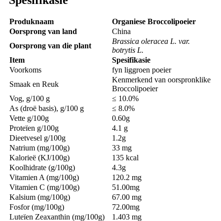
Produknaam
Organiese Broccolipoeier
Oorsprong van land
China
Brassica oleracea L. var.
Oorsprong van die plant
botrytis L.
Item
Spesifikasie
Voorkoms
fyn liggroen poeier
Kenmerkend van oorspronklike
Smaak en Reuk
Broccolipoeier
Vog, g/100 g
≤ 10.0%
As (droë basis), g/100 g
≤ 8.0%
Vette g/100g
0.60g
Proteïen g/100g
4.1 g
Dieetvesel g/100g
1.2g
Natrium (mg/100g)
33 mg
Kalorieë (KJ/100g)
135 kcal
Koolhidrate (g/100g)
4.3g
Vitamien A (mg/100g)
120.2 mg
Vitamien C (mg/100g)
51.00mg
Kalsium (mg/100g)
67.00 mg
Fosfor (mg/100g)
72.00mg
Luteïen Zeaxanthin (mg/100g)
1.403 mg