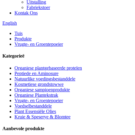
Uitstalling
Fabriekstoer
Kontak Ons
English
Tuis
Produkte
Vrugte- en Groentepoeier
Kategorieë
Organiese plantgebaseerde proteïen
Peptiede en Aminosure
Natuurlike voedingsbestanddele
Kosmetiese grondstowwe
Organiese sampioenprodukte
Organiese Plantekstrak
Vrugte- en Groentepoeier
Voedselbestanddele
Plant Essensiële Olies
Kruie & Speserye & Blomtee
Aanbevole produkte