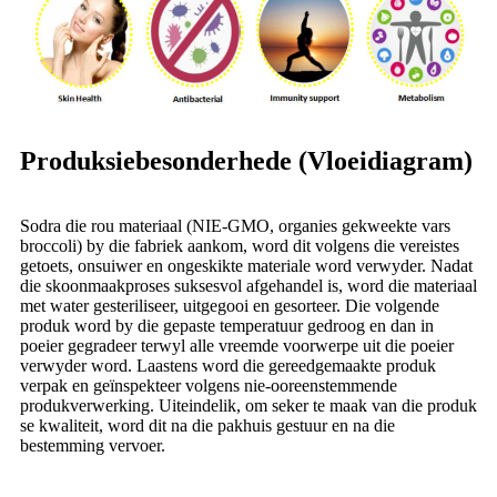
Produksiebesonderhede (Vloeidiagram)
Sodra die rou materiaal (NIE-GMO, organies gekweekte vars
broccoli) by die fabriek aankom, word dit volgens die vereistes
getoets, onsuiwer en ongeskikte materiale word verwyder. Nadat
die skoonmaakproses suksesvol afgehandel is, word die materiaal
met water gesteriliseer, uitgegooi en gesorteer. Die volgende
produk word by die gepaste temperatuur gedroog en dan in
poeier gegradeer terwyl alle vreemde voorwerpe uit die poeier
verwyder word. Laastens word die gereedgemaakte produk
verpak en geïnspekteer volgens nie-ooreenstemmende
produkverwerking. Uiteindelik, om seker te maak van die produk
se kwaliteit, word dit na die pakhuis gestuur en na die
bestemming vervoer.