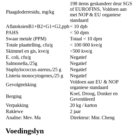
198 items geskandeer deur SGS
of EUROFINS, Voldoen aan
Plaagdoderresidu, mg/kg
met NOP & EU organiese
standaard
AflatoksienB1+B2+G1+G2,ppb
< 10 dpb
PAHS
< 50 dpm
Swaar metale (PPM)
Totaal < 10 dpm
Totale plaattelling, cfu/g
< 100 000 kve/g
Skimmel en gis, kve/g
<500 kve/g
E. coli, cfu/g
Negatief
Salmonella,/25g
Negatief
Staphylococcus aureus,/25 g
Negatief
Listeria monocytogenes,/25 g
Negatief
Voldoen aan EU & NOP
Gevolgtrekking
organiese standaard
Koel, Droog, Donker en
Berging
Geventileerd
Verpakking
20 kg / karton
Raklewe
2 jaar
Analise: Mev. Ma
Direkteur: Mnr. Cheng
Voedingslyn