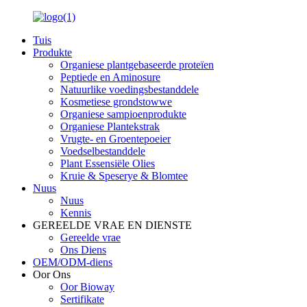
Tuis
Produkte
Organiese plantgebaseerde proteïen
Peptiede en Aminosure
Natuurlike voedingsbestanddele
Kosmetiese grondstowwe
Organiese sampioenprodukte
Organiese Plantekstrak
Vrugte- en Groentepoeier
Voedselbestanddele
Plant Essensiële Olies
Kruie & Speserye & Blomtee
Nuus
Nuus
Kennis
GEREELDE VRAE EN DIENSTE
Gereelde vrae
Ons Diens
OEM/ODM-diens
Oor Ons
Oor Bioway
Sertifikate