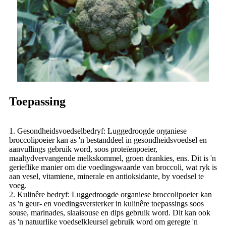
Toepassing
1. Gesondheidsvoedselbedryf: Luggedroogde organiese
broccolipoeier kan as 'n bestanddeel in gesondheidsvoedsel en
aanvullings gebruik word, soos proteïenpoeier,
maaltydvervangende melkskommel, groen drankies, ens. Dit is 'n
gerieflike manier om die voedingswaarde van broccoli, wat ryk is
aan vesel, vitamiene, minerale en antioksidante, by voedsel te
voeg.
2. Kulinêre bedryf: Luggedroogde organiese broccolipoeier kan
as 'n geur- en voedingsversterker in kulinêre toepassings soos
souse, marinades, slaaisouse en dips gebruik word. Dit kan ook
as 'n natuurlike voedselkleursel gebruik word om geregte 'n