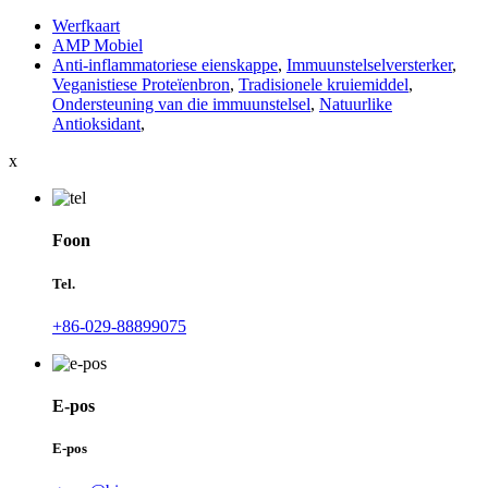
Werfkaart
AMP Mobiel
Anti-inflammatoriese eienskappe
,
Immuunstelselversterker
,
Veganistiese Proteïenbron
,
Tradisionele kruiemiddel
,
Ondersteuning van die immuunstelsel
,
Natuurlike
Antioksidant
,
x
Foon
Tel.
+86-029-88899075
E-pos
E-pos