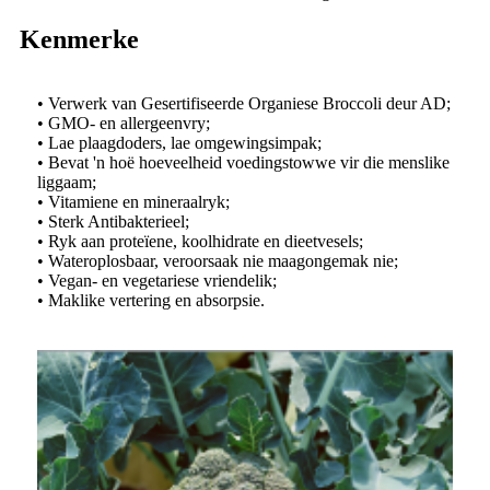
Kenmerke
• Verwerk van Gesertifiseerde Organiese Broccoli deur AD;
• GMO- en allergeenvry;
• Lae plaagdoders, lae omgewingsimpak;
• Bevat 'n hoë hoeveelheid voedingstowwe vir die menslike
liggaam;
• Vitamiene en mineraalryk;
• Sterk Antibakterieel;
• Ryk aan proteïene, koolhidrate en dieetvesels;
• Wateroplosbaar, veroorsaak nie maagongemak nie;
• Vegan- en vegetariese vriendelik;
• Maklike vertering en absorpsie.