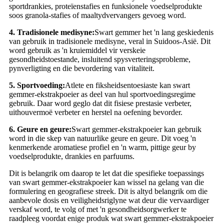
sportdrankies, proteïenstafies en funksionele voedselprodukte
soos granola-stafies of maaltydvervangers gevoeg word.
4. Tradisionele medisyne:
Swart gemmer het 'n lang geskiedenis
van gebruik in tradisionele medisyne, veral in Suidoos-Asië. Dit
word gebruik as 'n kruiemiddel vir verskeie
gesondheidstoestande, insluitend spysverteringsprobleme,
pynverligting en die bevordering van vitaliteit.
5. Sportvoeding:
Atlete en fiksheidsentoesiaste kan swart
gemmer-ekstrakpoeier as deel van hul sportvoedingsregime
gebruik. Daar word geglo dat dit fisiese prestasie verbeter,
uithouvermoë verbeter en herstel na oefening bevorder.
6. Geure en geure:
Swart gemmer-ekstrakpoeier kan gebruik
word in die skep van natuurlike geure en geure. Dit voeg 'n
kenmerkende aromatiese profiel en 'n warm, pittige geur by
voedselprodukte, drankies en parfuums.
Dit is belangrik om daarop te let dat die spesifieke toepassings
van swart gemmer-ekstrakpoeier kan wissel na gelang van die
formulering en geografiese streek. Dit is altyd belangrik om die
aanbevole dosis en veiligheidsriglyne wat deur die vervaardiger
verskaf word, te volg of met 'n gesondheidsorgwerker te
raadpleeg voordat enige produk wat swart gemmer-ekstrakpoeier