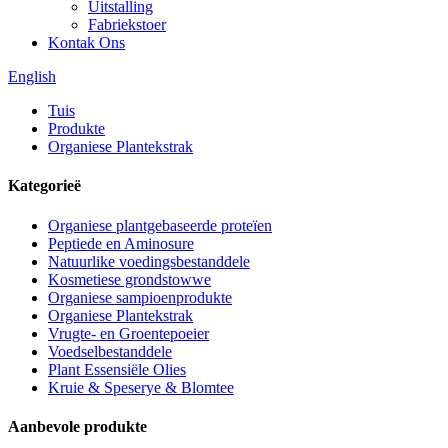
Uitstalling
Fabriekstoer
Kontak Ons
English
Tuis
Produkte
Organiese Plantekstrak
Kategorieë
Organiese plantgebaseerde proteïen
Peptiede en Aminosure
Natuurlike voedingsbestanddele
Kosmetiese grondstowwe
Organiese sampioenprodukte
Organiese Plantekstrak
Vrugte- en Groentepoeier
Voedselbestanddele
Plant Essensiële Olies
Kruie & Speserye & Blomtee
Aanbevole produkte