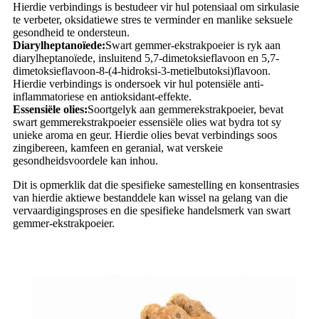
Hierdie verbindings is bestudeer vir hul potensiaal om sirkulasie
te verbeter, oksidatiewe stres te verminder en manlike seksuele
gesondheid te ondersteun.
Diarylheptanoïede:
Swart gemmer-ekstrakpoeier is ryk aan
diarylheptanoïede, insluitend 5,7-dimetoksieflavoon en 5,7-
dimetoksieflavoon-8-(4-hidroksi-3-metielbutoksi)flavoon.
Hierdie verbindings is ondersoek vir hul potensiële anti-
inflammatoriese en antioksidant-effekte.
Essensiële olies:
Soortgelyk aan gemmerekstrakpoeier, bevat
swart gemmerekstrakpoeier essensiële olies wat bydra tot sy
unieke aroma en geur. Hierdie olies bevat verbindings soos
zingibereen, kamfeen en geranial, wat verskeie
gesondheidsvoordele kan inhou.
Dit is opmerklik dat die spesifieke samestelling en konsentrasies
van hierdie aktiewe bestanddele kan wissel na gelang van die
vervaardigingsproses en die spesifieke handelsmerk van swart
gemmer-ekstrakpoeier.