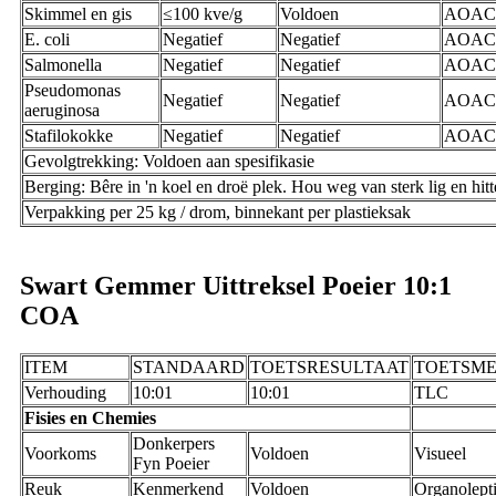
Skimmel en gis
≤100 kve/g
Voldoen
AOAC
E. coli
Negatief
Negatief
AOAC
Salmonella
Negatief
Negatief
AOAC
Pseudomonas
Negatief
Negatief
AOAC
aeruginosa
Stafilokokke
Negatief
Negatief
AOAC
Gevolgtrekking: Voldoen aan spesifikasie
Berging: Bêre in 'n koel en droë plek. Hou weg van sterk lig en hitt
Verpakking per 25 kg / drom, binnekant per plastieksak
Swart Gemmer Uittreksel Poeier 10:1
COA
ITEM
STANDAARD
TOETSRESULTAAT
TOETSM
Verhouding
10:01
10:01
TLC
Fisies en Chemies
Donkerpers
Voorkoms
Voldoen
Visueel
Fyn Poeier
Reuk
Kenmerkend
Voldoen
Organolept