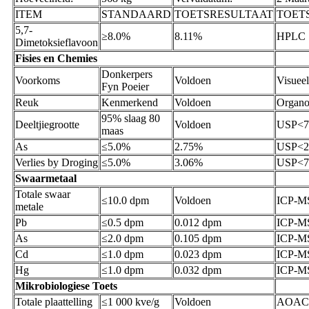
ITEM
STANDAARD
TOETSRESULTAAT
TOET
5,7-
≥8.0%
8.11%
HPLC
Dimetoksieflavoon
Fisies en Chemies
Donkerpers
Voorkoms
Voldoen
Visueel
Fyn Poeier
Reuk
Kenmerkend
Voldoen
Organo
95% slaag 80
Deeltjiegrootte
Voldoen
USP<7
maas
As
≤5.0%
2.75%
USP<2
Verlies by Droging
≤5.0%
3.06%
USP<7
Swaarmetaal
Totale swaar
≤10.0 dpm
Voldoen
ICP-M
metale
Pb
≤0.5 dpm
0.012 dpm
ICP-M
As
≤2.0 dpm
0.105 dpm
ICP-M
Cd
≤1.0 dpm
0.023 dpm
ICP-M
Hg
≤1.0 dpm
0.032 dpm
ICP-M
Mikrobiologiese Toets
Totale plaattelling
≤1 000 kve/g
Voldoen
AOAC