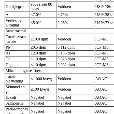
95% slaag 80
Deeltjiegrootte
Voldoen
USP<786>
maas
As
≤7.0%
3.75%
USP<281>
Verlies by
≤5.0%
2.86%
USP<731>
Droging
Swaarmetaal
Totale swaar
≤10.0 dpm
Voldoen
ICP-MS
metale
Pb
≤0.5 dpm
0.112 dpm
ICP-MS
As
≤2.0 dpm
0.135 dpm
ICP-MS
Cd
≤1.0 dpm
0.023 dpm
ICP-MS
Hg
≤1.0 dpm
0.032 dpm
ICP-MS
Mikrobiologiese Toets
Totale
≤1 000 kve/g
Voldoen
AOAC
plaattelling
Skimmel en
≤100 kve/g
Voldoen
AOAC
gis
E. coli
Negatief
Negatief
AOAC
Salmonella
Negatief
Negatief
AOAC
Pseudomonas
Negatief
Negatief
AOAC
aeruginosa