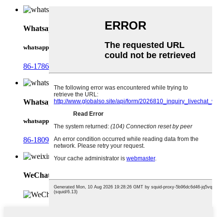
Whatsapp
whatsapp
86-17868744306
Whatsapp
whatsapp
86-18092321288
WeChat