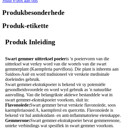
Stuur e-pos aan ons
Produkbesonderhede
Produk-etikette
Produk Inleiding
Swart gemmer uittreksel poeier
is 'n poeiervorm van die
uittreksel wat verkry word van die wortels van die swart
gemmerplant (Kaempferia parviflora). Die plant is inheems aan
Suidoos-Asië en word tradisioneel vir verskeie medisinale
doeleindes gebruik.
Swart gemmer-ekstrakpoeier is bekend vir sy potensiële
gesondheidsvoordele en word wyd gebruik as 'n natuurlike
aanvulling. Van die belangrikste aktiewe bestanddele wat in
swart gemmer-ekstrakpoeier voorkom, sluit in:
Flavonoïede:
Swart gemmer bevat verskeie flavonoïede, soos
kaempferiaosied A, kaempferol en quercetin. Flavonoïede is
bekend vir hul antioksidant- en anti-inflammatoriese eienskappe.
Gemmerone:
Swart gemmer-ekstrakpoeier bevat gemmerenone,
unieke verbindings wat spesifiek in swart gemmer voorkom.