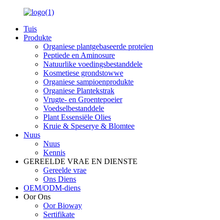
Tuis
Produkte
Organiese plantgebaseerde proteïen
Peptiede en Aminosure
Natuurlike voedingsbestanddele
Kosmetiese grondstowwe
Organiese sampioenprodukte
Organiese Plantekstrak
Vrugte- en Groentepoeier
Voedselbestanddele
Plant Essensiële Olies
Kruie & Speserye & Blomtee
Nuus
Nuus
Kennis
GEREELDE VRAE EN DIENSTE
Gereelde vrae
Ons Diens
OEM/ODM-diens
Oor Ons
Oor Bioway
Sertifikate