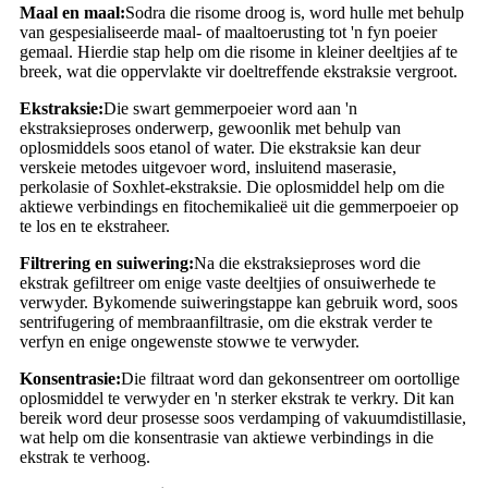
Maal en maal:
Sodra die risome droog is, word hulle met behulp
van gespesialiseerde maal- of maaltoerusting tot 'n fyn poeier
gemaal. Hierdie stap help om die risome in kleiner deeltjies af te
breek, wat die oppervlakte vir doeltreffende ekstraksie vergroot.
Ekstraksie:
Die swart gemmerpoeier word aan 'n
ekstraksieproses onderwerp, gewoonlik met behulp van
oplosmiddels soos etanol of water. Die ekstraksie kan deur
verskeie metodes uitgevoer word, insluitend maserasie,
perkolasie of Soxhlet-ekstraksie. Die oplosmiddel help om die
aktiewe verbindings en fitochemikalieë uit die gemmerpoeier op
te los en te ekstraheer.
Filtrering en suiwering:
Na die ekstraksieproses word die
ekstrak gefiltreer om enige vaste deeltjies of onsuiwerhede te
verwyder. Bykomende suiweringstappe kan gebruik word, soos
sentrifugering of membraanfiltrasie, om die ekstrak verder te
verfyn en enige ongewenste stowwe te verwyder.
Konsentrasie:
Die filtraat word dan gekonsentreer om oortollige
oplosmiddel te verwyder en 'n sterker ekstrak te verkry. Dit kan
bereik word deur prosesse soos verdamping of vakuumdistillasie,
wat help om die konsentrasie van aktiewe verbindings in die
ekstrak te verhoog.