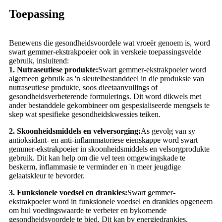
Toepassing
Benewens die gesondheidsvoordele wat vroeër genoem is, word
swart gemmer-ekstrakpoeier ook in verskeie toepassingsvelde
gebruik, insluitend:
1. Nutraseutiese produkte:
Swart gemmer-ekstrakpoeier word
algemeen gebruik as 'n sleutelbestanddeel in die produksie van
nutraseutiese produkte, soos dieetaanvullings of
gesondheidsverbeterende formulerings. Dit word dikwels met
ander bestanddele gekombineer om gespesialiseerde mengsels te
skep wat spesifieke gesondheidskwessies teiken.
2. Skoonheidsmiddels en velversorging:
As gevolg van sy
antioksidant- en anti-inflammatoriese eienskappe word swart
gemmer-ekstrakpoeier in skoonheidsmiddels en velsorgprodukte
gebruik. Dit kan help om die vel teen omgewingskade te
beskerm, inflammasie te verminder en 'n meer jeugdige
gelaatskleur te bevorder.
3. Funksionele voedsel en drankies:
Swart gemmer-
ekstrakpoeier word in funksionele voedsel en drankies opgeneem
om hul voedingswaarde te verbeter en bykomende
gesondheidsvoordele te bied. Dit kan by energiedrankies,