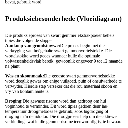
bevat, gebruik word.
Produksiebesonderhede (Vloeidiagram)
Die produksieproses van swart gemmer-ekstrakpoeier behels
tipies die volgende stappe:
Aankoop van grondstowwe:
Die proses begin met die
verkryging van hoëgehalte swart gemmerwortelstokke. Die
wortelstokke word geoes wanneer hulle die optimale
volwassenheidsvlak bereik, gewoonlik ongeveer 9 tot 12 maande
na plant.
Was en skoonmaak:
Die geoeste swart gemmerwortelstokke
word deeglik gewas om enige vuilgoed, puin of onsuiwerhede te
verwyder. Hierdie stap verseker dat die rou materiaal skoon en
vry van kontaminante is.
Droging:
Die gewaste risome word dan gedroog om hul
voginhoud te verminder. Dit word tipies gedoen deur lae-
temperatuur droogmetodes te gebruik, soos lugdroging of
droging in 'n dehidrator. Die droogproses help om die aktiewe
verbindings wat in die gemmerrisome teenwoordig is, te bewaar.