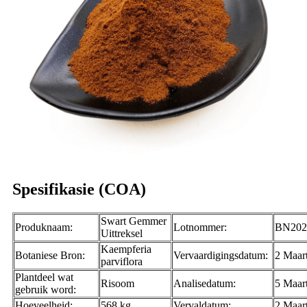
Spesifikasie (COA)
Swart Gemmer
Produknaam:
Lotnommer:
BN202
Uittreksel
Kaempferia
Botaniese Bron:
Vervaardigingsdatum:
2 Maar
parviflora
Plantdeel wat
Risoom
Analisedatum:
5 Maar
gebruik word:
Hoeveelheid:
568 kg
Vervaldatum:
2 Maar