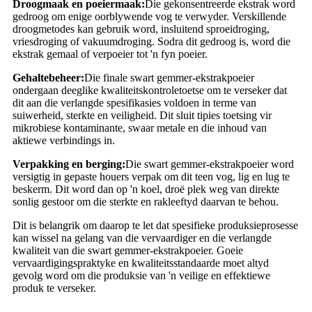
Droogmaak en poeiermaak:
Die gekonsentreerde ekstrak word
gedroog om enige oorblywende vog te verwyder. Verskillende
droogmetodes kan gebruik word, insluitend sproeidroging,
vriesdroging of vakuumdroging. Sodra dit gedroog is, word die
ekstrak gemaal of verpoeier tot 'n fyn poeier.
Gehaltebeheer:
Die finale swart gemmer-ekstrakpoeier
ondergaan deeglike kwaliteitskontroletoetse om te verseker dat
dit aan die verlangde spesifikasies voldoen in terme van
suiwerheid, sterkte en veiligheid. Dit sluit tipies toetsing vir
mikrobiese kontaminante, swaar metale en die inhoud van
aktiewe verbindings in.
Verpakking en berging:
Die swart gemmer-ekstrakpoeier word
versigtig in gepaste houers verpak om dit teen vog, lig en lug te
beskerm. Dit word dan op 'n koel, droë plek weg van direkte
sonlig gestoor om die sterkte en rakleeftyd daarvan te behou.
Dit is belangrik om daarop te let dat spesifieke produksieprosesse
kan wissel na gelang van die vervaardiger en die verlangde
kwaliteit van die swart gemmer-ekstrakpoeier. Goeie
vervaardigingspraktyke en kwaliteitsstandaarde moet altyd
gevolg word om die produksie van 'n veilige en effektiewe
produk te verseker.