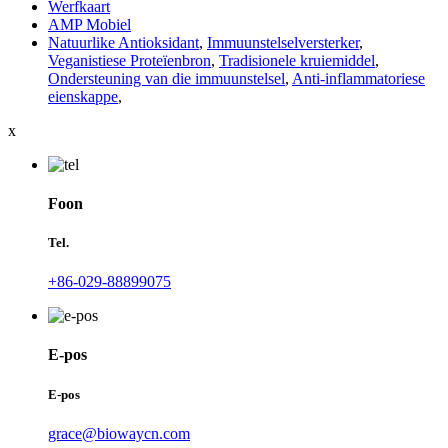
Werfkaart
AMP Mobiel
Natuurlike Antioksidant
,
Immuunstelselversterker
,
Veganistiese Proteïenbron
,
Tradisionele kruiemiddel
,
Ondersteuning van die immuunstelsel
,
Anti-inflammatoriese
eienskappe
,
x
Foon
Tel.
+86-029-88899075
E-pos
E-pos
grace@biowaycn.com