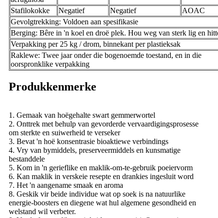
Stafilokokke
Negatief
Negatief
AOAC
Gevolgtrekking: Voldoen aan spesifikasie
Berging: Bêre in 'n koel en droë plek. Hou weg van sterk lig en hitt
Verpakking per 25 kg / drom, binnekant per plastieksak
Raklewe: Twee jaar onder die bogenoemde toestand, en in die
oorspronklike verpakking
Produkkenmerke
1. Gemaak van hoëgehalte swart gemmerwortel
2. Onttrek met behulp van gevorderde vervaardigingsprosesse
om sterkte en suiwerheid te verseker
3. Bevat 'n hoë konsentrasie bioaktiewe verbindings
4. Vry van bymiddels, preserveermiddels en kunsmatige
bestanddele
5. Kom in 'n gerieflike en maklik-om-te-gebruik poeiervorm
6. Kan maklik in verskeie resepte en drankies ingesluit word
7. Het 'n aangename smaak en aroma
8. Geskik vir beide individue wat op soek is na natuurlike
energie-boosters en diegene wat hul algemene gesondheid en
welstand wil verbeter.