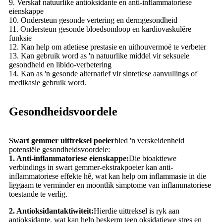
9. Verskaf natuurlike antioksidante en anti-inflammatoriese
eienskappe
10. Ondersteun gesonde vertering en dermgesondheid
11. Ondersteun gesonde bloedsomloop en kardiovaskulêre
funksie
12. Kan help om atletiese prestasie en uithouvermoë te verbeter
13. Kan gebruik word as 'n natuurlike middel vir seksuele
gesondheid en libido-verbetering
14. Kan as 'n gesonde alternatief vir sintetiese aanvullings of
medikasie gebruik word.
Gesondheidsvoordele
Swart gemmer uittreksel poeier
bied 'n verskeidenheid
potensiële gesondheidsvoordele:
1. Anti-inflammatoriese eienskappe:
Die bioaktiewe
verbindings in swart gemmer-ekstrakpoeier kan anti-
inflammatoriese effekte hê, wat kan help om inflammasie in die
liggaam te verminder en moontlik simptome van inflammatoriese
toestande te verlig.
2. Antioksidantaktiwiteit:
Hierdie uittreksel is ryk aan
antioksidante, wat kan help beskerm teen oksidatiewe stres en