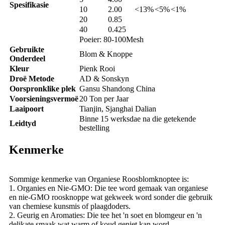
Spesifikasie
10
2.00
<13%
<5%
<1%
20
0.85
40
0.425
Poeier: 80-100Mesh
Gebruikte
Blom & Knoppe
Onderdeel
Kleur
Pienk Rooi
Droë Metode
AD & Sonskyn
Oorspronklike plek
Gansu Shandong China
Voorsieningsvermoë
20 Ton per Jaar
Laaipoort
Tianjin, Sjanghai Dalian
Binne 15 werksdae na die getekende
Leidtyd
bestelling
Kenmerke
Sommige kenmerke van Organiese Roosblomknoptee is:
1. Organies en Nie-GMO: Die tee word gemaak van organiese
en nie-GMO roosknoppe wat gekweek word sonder die gebruik
van chemiese kunsmis of plaagdoders.
2. Geurig en Aromaties: Die tee het 'n soet en blomgeur en 'n
delikate smaak wat warm of koud geniet kan word.