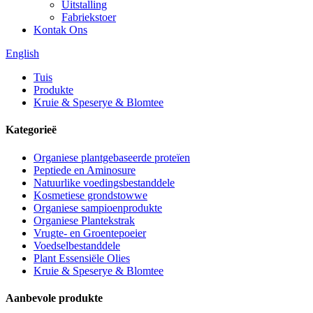
Uitstalling
Fabriekstoer
Kontak Ons
English
Tuis
Produkte
Kruie & Speserye & Blomtee
Kategorieë
Organiese plantgebaseerde proteïen
Peptiede en Aminosure
Natuurlike voedingsbestanddele
Kosmetiese grondstowwe
Organiese sampioenprodukte
Organiese Plantekstrak
Vrugte- en Groentepoeier
Voedselbestanddele
Plant Essensiële Olies
Kruie & Speserye & Blomtee
Aanbevole produkte