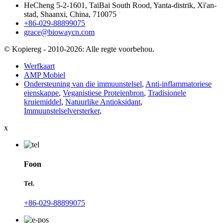
HeCheng 5-2-1601, TaiBai South Rood, Yanta-distrik, Xi'an-
stad, Shaanxi, China, 710075
+86-029-88899075
grace@biowaycn.com
© Kopiereg - 2010-2026: Alle regte voorbehou.
Werfkaart
AMP Mobiel
Ondersteuning van die immuunstelsel
,
Anti-inflammatoriese
eienskappe
,
Veganistiese Proteïenbron
,
Tradisionele
kruiemiddel
,
Natuurlike Antioksidant
,
Immuunstelselversterker
,
x
Foon
Tel.
+86-029-88899075