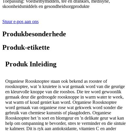
Toepassing: Voedselbymiddels, tee en drankies, medisyne,
skoonheidsmiddels en gesondheidsorgprodukte
Stuur e-pos aan ons
Produkbesonderhede
Produk-etikette
Produk Inleiding
Organiese Roosknoptee staan ​​ook bekend as roostee of
roosknoptee, wat 'n kruietee is wat gemaak word van die geurige
en kleurvolle knoppe van die roosbos. Die tee word gewoonlik
gemaak deur die gedroogde roosknoppe in warm water te week,
wat warm of koud geniet kan word. Organiese Roosknoptee
word gemaak van organiese rose wat gekweek word sonder die
gebruik van chemiese kunsmis of plaagdoders. Organiese
Roosknoptee het 'n soet en blomgeur en 'n delikate geur wat kan
help om ontspanning te bevorder, stres te verminder en die sintuie
te kalmeer. Dit is ryk aan antioksidante, vitamien C en ander