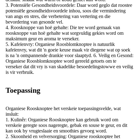
3. Potensiële Gesondheidsvoordele: Daar word geglo dat roostee
potensiële gesondheidsvoordele inhou, soos die vermindering
van angs en stres, die verbetering van vertering en die
bevordering van gesonde vel.
4. Roosknoppe van hoë gehalte: Die tee word gemaak van
roosknoppe van hoë gehalte wat sorgvuldig gekies word om
maksimum geur en aroma te verseker.
5. Kafeïenvry: Organiese Roosblomknoptee is natuurlik
kafeïenvry, wat dit 'n goeie keuse maak vir diegene wat op soek
is na 'n ontspannende drankie voor slaaptyd. 6. Veilig en Gesond:
Organiese Roosblomknoptee word gereeld getoets om te
verseker dat dit vry is van skadelike besoedelingstowwe en veilig
is vir verbruik.
Toepassing
Organiese Roosknoptee het verskeie toepassingsvelde, wat
insluit:
1. Kulinêr: Organiese Roosknoptee kan gebruik word om
verskeie geregte soos nageregte, gebak en souse te geur, en dit
kan ook by vrugteslaaie en smoothies gevoeg word.
2. Skoonheid en velversorging: Organiese roosknoptee het