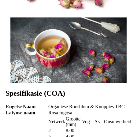
Spesifikasie (COA)
Engelse Naam
Organiese Roosblom & Knoppies TBC
Latynse naam
Rosa rugosa
Grootte
Netwerk
Vog
As
Onsuiwerheid
(mm)
2
8.00
5
4.00