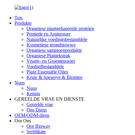
Tuis
Produkte
Organiese plantgebaseerde proteïen
Peptiede en Aminosure
Natuurlike voedingsbestanddele
Kosmetiese grondstowwe
Organiese sampioenprodukte
Organiese Plantekstrak
Vrugte- en Groentepoeier
Voedselbestanddele
Plant Essensiële Olies
Kruie & Speserye & Blomtee
Nuus
Nuus
Kennis
GEREELDE VRAE EN DIENSTE
Gereelde vrae
Ons Diens
OEM/ODM-diens
Oor Ons
Oor Bioway
Sertifikate