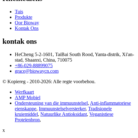
Tuis
Produkte
Oor Bioway
Kontak Ons
kontak ons
HeCheng 5-2-1601, TaiBai South Rood, Yanta-distrik, Xi'an-
stad, Shaanxi, China, 710075
+86-029-88899075
grace@biowaycn.com
© Kopiereg - 2010-2026: Alle regte voorbehou.
Werfkaart
AMP Mobiel
Ondersteuning van die immuunstelsel
,
Anti-inflammatoriese
eienskappe
,
Immuunstelselversterker
,
Tradisionele
kruiemiddel
,
Natuurlike Antioksidant
,
Veganistiese
Proteïenbron
,
x