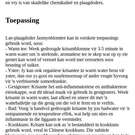
en vry is van skadelike chemikalieë en plaagdoders.
Toepassing
Lae-plaagdoder Jasmynblomtee kan in verskeie toepassings
gebruik word, soos:
- Warm tee: Week gedroogde krisantblomme vir 3-5 minute in
warm water om 'n strelende, aromatiese tee te skep wat op sy eie
geniet kan word of versoet kan word met versoeters soos
heuning of suiker.
- Ystee: Jy kan ook organiese krisantee in warm water brou vir
ystee, dan oor ys gooi en suurlemoensap of ander vrugte byvoeg
vir 'n verfrissende somerdrankie.
- Gesigtoner: Krisante het anti-inflammatoriese en antibakteriese
eienskappe, wat dit ideaal maak vir gebruik in gesigtoners. Week
krisante in warm water, laat afkoel en smeer dit met 'n
watteballetjie op die gesig om die vel te ferm en te verfris.
- Bad: Voeg 'n handvol gedroogde krisante by jou badwater vir 'n
ontspannende en terapeutiese effek, wat help om stres en
inflammasie in die liggaam te verminder.
- Kookkuns: Krisant kan ook as 'n bestanddeel in kookkuns
gebruik word, veral in Chinese kookkuns. Die subtiele