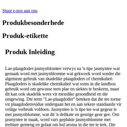
Stuur e-pos aan ons
Produkbesonderhede
Produk-etikette
Produk Inleiding
Lae-plaagdoder-jasmynblomtee verwys na 'n tipe jasmyntee wat
gemaak word met jasmynblomme wat gekweek word sonder die
algemene gebruik van skadelike plaagdoders of chemikalieë.
Plaagdoders is skadelike chemikalieë wat soms in die landbou
gebruik word om gewasse teen plae en siektes te beskerm, maar
dit kan ook skadelik wees vir menslike gesondheid en die
omgewing. Die term "Lae-plaagdoder" beteken dat die tee toetse
vir plaagdoderresidue ondergaan het en aan sekere standaarde vir
veilige verbruik voldoen. Jasmyntee is 'n tipe tee wat gegeur is
met jasmynblomme, wat dit 'n delikate en geurige geur gee. Om
jasmyntee te maak, word vars geplukte jasmynblomme met
teeblare gemeng en gelaat om hul aroma in die tee te trek. Die