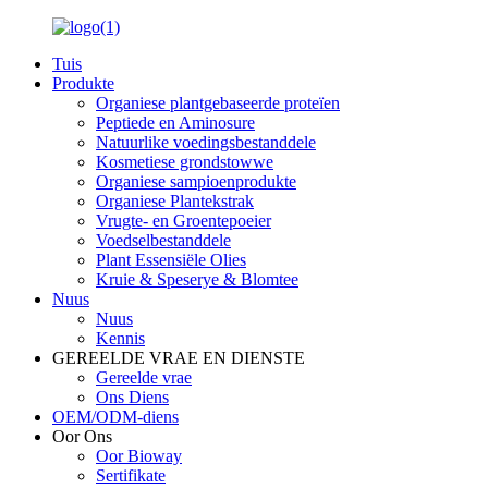
Tuis
Produkte
Organiese plantgebaseerde proteïen
Peptiede en Aminosure
Natuurlike voedingsbestanddele
Kosmetiese grondstowwe
Organiese sampioenprodukte
Organiese Plantekstrak
Vrugte- en Groentepoeier
Voedselbestanddele
Plant Essensiële Olies
Kruie & Speserye & Blomtee
Nuus
Nuus
Kennis
GEREELDE VRAE EN DIENSTE
Gereelde vrae
Ons Diens
OEM/ODM-diens
Oor Ons
Oor Bioway
Sertifikate