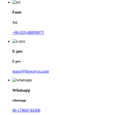
Foon
Tel.
+86-029-88899075
E-pos
E-pos
grace@biowaycn.com
Whatsapp
whatsapp
86-17868744306