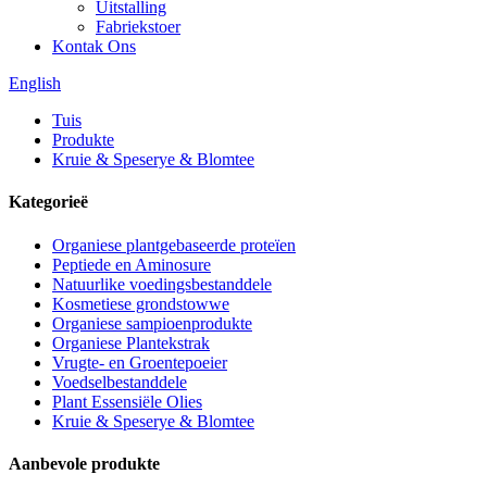
Uitstalling
Fabriekstoer
Kontak Ons
English
Tuis
Produkte
Kruie & Speserye & Blomtee
Kategorieë
Organiese plantgebaseerde proteïen
Peptiede en Aminosure
Natuurlike voedingsbestanddele
Kosmetiese grondstowwe
Organiese sampioenprodukte
Organiese Plantekstrak
Vrugte- en Groentepoeier
Voedselbestanddele
Plant Essensiële Olies
Kruie & Speserye & Blomtee
Aanbevole produkte