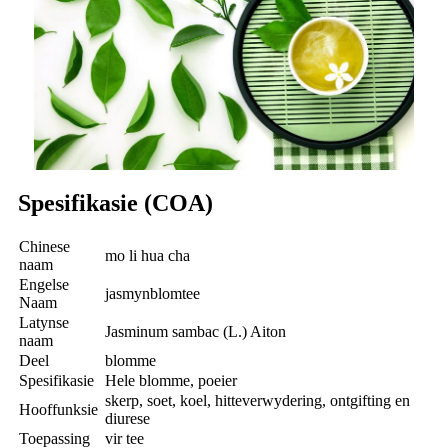
Spesifikasie (COA)
Chinese
mo li hua cha
naam
Engelse
jasmynblomtee
Naam
Latynse
Jasminum sambac (L.) Aiton
naam
Deel
blomme
Spesifikasie
Hele blomme, poeier
skerp, soet, koel, hitteverwydering, ontgifting en
Hooffunksie
diurese
Toepassing
vir tee