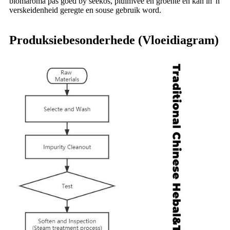
blomaroma pas goed by seekos, pluimvee en groente en kan in 'n
verskeidenheid geregte en souse gebruik word.
Produksiebesonderhede (Vloeidiagram)