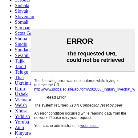
Sinhala
Slovak
Slovenian
Somali
Samoan
Scots Gaelic
Shona
Sindhi
Sundanese
Swahili
Tajik
Tamil
Telugu
Thai
Ukrainian
Urdu
Uzbek
Vietnamese
Welsh
Xhosa
Yiddish
Yoruba
Zulu
Kinyarwanda