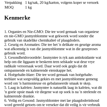
Verpakking
1 kg/sak, 20 kg/karton, volgens koper se versoek
MOQ
1 kg
Kenmerke
1. Organies en Nie-GMO: Die tee word gemaak van organiese
en nie-GMO jasmynblomme wat gekweek word sonder die
gebruik van skadelike chemikalieë of plaagdoders.
2. Geurig en Aromaties: Die tee het 'n delikate en geurige aroma
wat afkomstig is van die jasmynblomme wat in die geurproses
gebruik word.
3. Gesondheidsvoordele: Jasmyntee is ryk aan antioksidante wat
help om die liggaam te beskerm teen selskade wat deur vrye
radikale veroorsaak word. Daar word ook geglo dat dit
ontspannende en kalmerende eienskappe het.
4. Hoëgehalte-blare: Die tee word gemaak van hoëgehalte-
teeblare wat sorgvuldig gekies en met jasmynblomme gemeng
word om 'n harmonieuse en gebalanseerde smaak te skep.
5. Laag in kafeïen: Jasmyntee is natuurlik laag in kafeïen, wat dit
'n goeie opsie maak vir diegene wat op soek is na 'n strelende en
kalmerende drankie.
6. Veilig en Gesond: Jasmynblomtee met lae plaagdoderinhoud
word gereeld getoets om te verseker dat dit veilig is vir verbruik