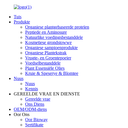
Tuis
Produkte
Organiese plantgebaseerde proteïen
Peptiede en Aminosure
Natuurlike voedingsbestanddele
Kosmetiese grondstowwe
Organiese sampioenprodukte
Organiese Plantekstrak
Vrugte- en Groentepoeier
Voedselbestanddele
Plant Essensiële Olies
Kruie & Speserye & Blomtee
Nuus
Nuus
Kennis
GEREELDE VRAE EN DIENSTE
Gereelde vrae
Ons Diens
OEM/ODM-diens
Oor Ons
Oor Bioway
Sertifikate