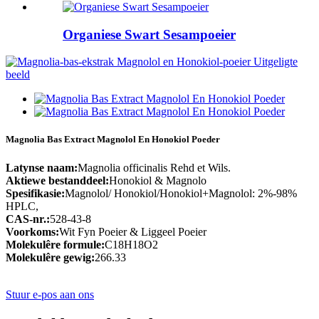
Organiese Swart Sesampoeier
Magnolia Bas Extract Magnolol En Honokiol Poeder
Latynse naam:
Magnolia officinalis Rehd et Wils.
Aktiewe bestanddeel:
Honokiol & Magnolo
Spesifikasie:
Magnolol/ Honokiol/Honokiol+Magnolol: 2%-98%
HPLC,
CAS-nr.:
528-43-8
Voorkoms:
Wit Fyn Poeier & Liggeel Poeier
Molekulêre formule:
C18H18O2
Molekulêre gewig:
266.33
Stuur e-pos aan ons