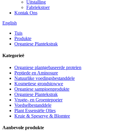
Uitstalling
Fabriekstoer
Kontak Ons
English
Tuis
Produkte
Organiese Plantekstrak
Kategorieë
Organiese plantgebaseerde proteïen
Peptiede en Aminosure
Natuurlike voedingsbestanddele
Kosmetiese grondstowwe
Organiese sampioenprodukte
Organiese Plantekstrak
Vrugte- en Groentepoeier
Voedselbestanddele
Plant Essensiële Olies
Kruie & Speserye & Blomtee
Aanbevole produkte