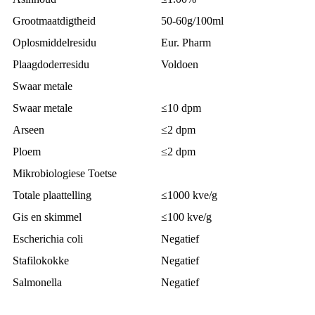
Grootmaatdigtheid
50-60g/100ml
Oplosmiddelresidu
Eur. Pharm
Plaagdoderresidu
Voldoen
Swaar metale
Swaar metale
≤10 dpm
Arseen
≤2 dpm
Ploem
≤2 dpm
Mikrobiologiese Toetse
Totale plaattelling
≤1000 kve/g
Gis en skimmel
≤100 kve/g
Escherichia coli
Negatief
Stafilokokke
Negatief
Salmonella
Negatief