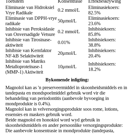
Toetsitem
Konsentrasie
Effekbeskrywing
Eliminasie van Hidroksiel
Eliminasiekoers:
0.2 mmol/L
Vrye Radikale
82.5%
Eliminasie van DPPH-vrye
Eliminasiekoers:
50μmol/L
radikale
23.6%
Inhibisie van Peroksidasie
Inhibisiekoers:
0.2 mmol/L
van Onversadigde Vetsure
85.8%
Inhibisie van Tirosinase-
Inhibisiekoers:
0.01%
aktiwiteit
38.8%
Inhibisie van Kernfaktor
Inhibisiekoers:
20μmol/L
NF-kB Selaktiwiteit
20.4%
Inhibisie van Matriks
Inhibisiekoers:
Metalloproteïnase-1
10μmol/L
18.2%
(MMP-1) Aktiwiteit
Bykomende inligting:
Magnolol kan as 'n preserveermiddel in skoonheidsmiddels en in
tandepasta en mondspoelmiddel gebruik word vir die
behandeling van periodontitis (aanbevole byvoeging in
mondprodukte is 0.4%).
Magnolol kan in velversorgingsprodukte soos rome, lotions,
essensies en maskers gebruik word.
Beide magnolol en honokiol word wyd gebruik in
skoonheidsmiddels en ander persoonlike versorgingsprodukte:
Die aanbevole konsentrasie in mondprodukte (tandepasta,