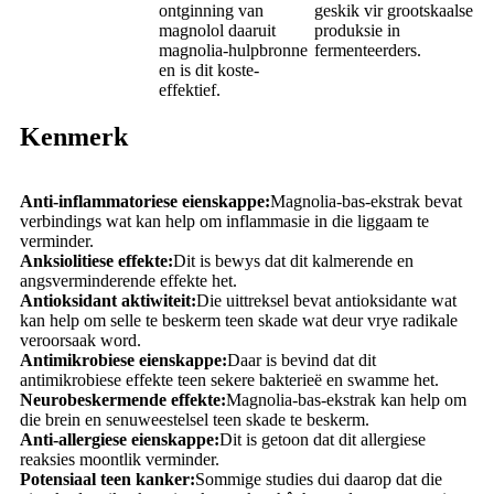
ontginning van
geskik vir grootskaalse
magnolol daaruit
produksie in
magnolia-hulpbronne
fermenteerders.
en is dit koste-
effektief.
Kenmerk
Anti-inflammatoriese eienskappe:
Magnolia-bas-ekstrak bevat
verbindings wat kan help om inflammasie in die liggaam te
verminder.
Anksiolitiese effekte:
Dit is bewys dat dit kalmerende en
angsverminderende effekte het.
Antioksidant aktiwiteit:
Die uittreksel bevat antioksidante wat
kan help om selle te beskerm teen skade wat deur vrye radikale
veroorsaak word.
Antimikrobiese eienskappe:
Daar is bevind dat dit
antimikrobiese effekte teen sekere bakterieë en swamme het.
Neurobeskermende effekte:
Magnolia-bas-ekstrak kan help om
die brein en senuweestelsel teen skade te beskerm.
Anti-allergiese eienskappe:
Dit is getoon dat dit allergiese
reaksies moontlik verminder.
Potensiaal teen kanker:
Sommige studies dui daarop dat die