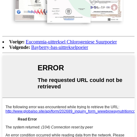
Vorige:
Eucommia-uittreksel Chlorogeniese Suurpoeier
Volgende:
Bayberry-bas-uittrekselpoeier