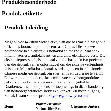
Produkbesonderhede
Produk-etikette
Produk Inleiding
Magnolia-bas-ekstrak word verkry van die bas van die Magnolia
officinalis-boom, 'n plant inheems aan China. Die aktiewe
bestanddele in die ekstrak is honokiol en magnolol, wat anti-
inflammatoriese, antioksidant- en anti-angs eienskappe besit. Die
ekstraksieproses behels die maal van die bas tot 'n fyn poeier en
dan die gebruik van 'n oplosmiddel om die aktiewe verbindings
te isoleer. Magnolia-bas-ekstrak word algemeen in tradisionele
Chinese medisyne gebruik om stres, angs en depressie te verlig.
Dit word ook in moderne kruiemedisyne en velsorgprodukte
gebruik vir sy kalmerende en anti-verouderingseffekte.
Daarbenewens het dit potensiële toepassings in die behandeling
van neurodegeneratiewe siektes en kanker. Vir meer inligting,
kontak [naam van die produk].
grace@biowaycn.com
.
Plantekstraksie
Items
Chemiese Sintese
Natuurlike Bron