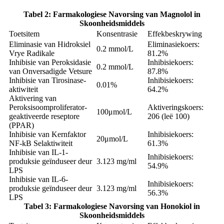
Tabel 2: Farmakologiese Navorsing van Magnolol in
Skoonheidsmiddels
Toetsitem
Konsentrasie
Effekbeskrywing
Eliminasie van Hidroksiel
Eliminasiekoers:
0.2 mmol/L
Vrye Radikale
81.2%
Inhibisie van Peroksidasie
Inhibisiekoers:
0.2 mmol/L
van Onversadigde Vetsure
87.8%
Inhibisie van Tirosinase-
Inhibisiekoers:
0.01%
aktiwiteit
64.2%
Aktivering van
Peroksisoomproliferator-
Aktiveringskoers:
100μmol/L
geaktiveerde reseptore
206 (leë 100)
(PPAR)
Inhibisie van Kernfaktor
Inhibisiekoers:
20μmol/L
NF-kB Selaktiwiteit
61.3%
Inhibisie van IL-1-
Inhibisiekoers:
produksie geïnduseer deur
3.123 mg/ml
54.9%
LPS
Inhibisie van IL-6-
Inhibisiekoers:
produksie geïnduseer deur
3.123 mg/ml
56.3%
LPS
Tabel 3: Farmakologiese Navorsing van Honokiol in
Skoonheidsmiddels