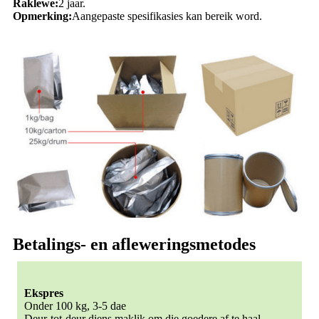
Raklewe:
2 jaar.
Opmerking:
Aangepaste spesifikasies kan bereik word.
Betalings- en afleweringsmetodes
Ekspres
Onder 100 kg, 3-5 dae
Deur-tot-deur diens maklik om die goedere af te haal