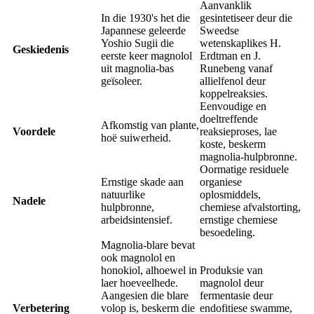
Aanvanklik
In die 1930's het die
gesintetiseer deur die
Japannese geleerde
Sweedse
Yoshio Sugii die
wetenskaplikes H.
Geskiedenis
eerste keer magnolol
Erdtman en J.
uit magnolia-bas
Runebeng vanaf
geïsoleer.
allielfenol deur
koppelreaksies.
Eenvoudige en
doeltreffende
Afkomstig van plante,
Voordele
reaksieproses, lae
hoë suiwerheid.
koste, beskerm
magnolia-hulpbronne.
Oormatige residuele
Ernstige skade aan
organiese
natuurlike
oplosmiddels,
Nadele
hulpbronne,
chemiese afvalstorting,
arbeidsintensief.
ernstige chemiese
besoedeling.
Magnolia-blare bevat
ook magnolol en
honokiol, alhoewel in
Produksie van
laer hoeveelhede.
magnolol deur
Aangesien die blare
fermentasie deur
Verbetering
volop is, beskerm die
endofitiese swamme,