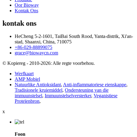
Oor Bioway
Kontak Ons
kontak ons
HeCheng 5-2-1601, TaiBai South Rood, Yanta-distrik, Xi'an-
stad, Shaanxi, China, 710075
+86-029-88899075
grace@biowaycn.com
© Kopiereg - 2010-2026: Alle regte voorbehou.
Werfkaart
AMP Mobiel
Natuurlike Antioksidant
,
Anti-inflammatoriese eienskappe
,
Tradisionele kruiemiddel
,
Ondersteuning van die
immuunstelsel
,
Immuunstelselversterker
,
Veganistiese
Proteïenbron
,
x
Foon