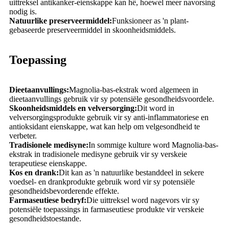
uittreksel antikanker-eienskappe kan hê, hoewel meer navorsing
nodig is.
Natuurlike preserveermiddel:
Funksioneer as 'n plant-
gebaseerde preserveermiddel in skoonheidsmiddels.
Toepassing
Dieetaanvullings:
Magnolia-bas-ekstrak word algemeen in
dieetaanvullings gebruik vir sy potensiële gesondheidsvoordele.
Skoonheidsmiddels en velversorging:
Dit word in
velversorgingsprodukte gebruik vir sy anti-inflammatoriese en
antioksidant eienskappe, wat kan help om velgesondheid te
verbeter.
Tradisionele medisyne:
In sommige kulture word Magnolia-bas-
ekstrak in tradisionele medisyne gebruik vir sy verskeie
terapeutiese eienskappe.
Kos en drank:
Dit kan as 'n natuurlike bestanddeel in sekere
voedsel- en drankprodukte gebruik word vir sy potensiële
gesondheidsbevorderende effekte.
Farmaseutiese bedryf:
Die uittreksel word nagevors vir sy
potensiële toepassings in farmaseutiese produkte vir verskeie
gesondheidstoestande.