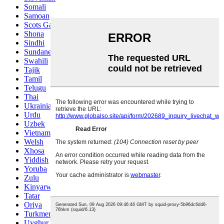
Somali
Samoan
Scots Gaelic
Shona
Sindhi
Sundanese
Swahili
Tajik
Tamil
Telugu
Thai
Ukrainian
Urdu
Uzbek
Vietnamese
Welsh
Xhosa
Yiddish
Yoruba
Zulu
Kinyarwanda
Tatar
Oriya
Turkmen
Uyghur