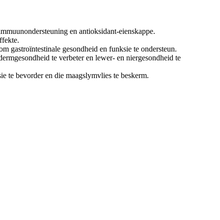
d immuunondersteuning en antioksidant-eienskappe.
ffekte.
m gastroïntestinale gesondheid en funksie te ondersteun.
dermgesondheid te verbeter en lewer- en niergesondheid te
sie te bevorder en die maagslymvlies te beskerm.