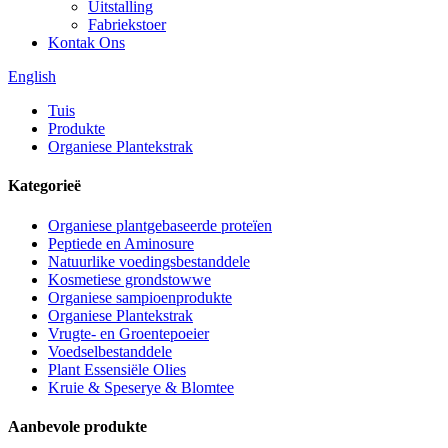
Uitstalling
Fabriekstoer
Kontak Ons
English
Tuis
Produkte
Organiese Plantekstrak
Kategorieë
Organiese plantgebaseerde proteïen
Peptiede en Aminosure
Natuurlike voedingsbestanddele
Kosmetiese grondstowwe
Organiese sampioenprodukte
Organiese Plantekstrak
Vrugte- en Groentepoeier
Voedselbestanddele
Plant Essensiële Olies
Kruie & Speserye & Blomtee
Aanbevole produkte