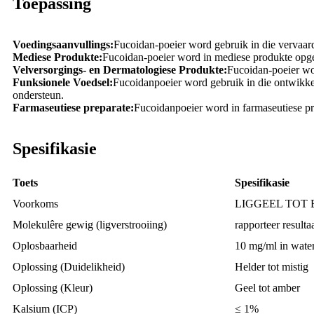
Toepassing
Voedingsaanvullings:
Fucoidan-poeier word gebruik in die vervaar
Mediese Produkte:
Fucoidan-poeier word in mediese produkte opgene
Velversorgings- en Dermatologiese Produkte:
Fucoidan-poeier wor
Funksionele Voedsel:
Fucoidanpoeier word gebruik in die ontwikke
ondersteun.
Farmaseutiese preparate:
Fucoidanpoeier word in farmaseutiese pre
Spesifikasie
Toets
Spesifikasie
Voorkoms
LIGGEEL TOT 
Molekulêre gewig (ligverstrooiing)
rapporteer resulta
Oplosbaarheid
10 mg/ml in wate
Oplossing (Duidelikheid)
Helder tot mistig
Oplossing (Kleur)
Geel tot amber
Kalsium (ICP)
≤ 1%