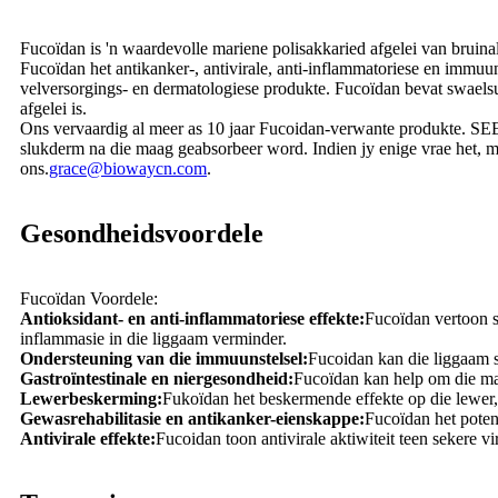
Fucoïdan is 'n waardevolle mariene polisakkaried afgelei van bruin
Fucoïdan het antikanker-, antivirale, anti-inflammatoriese en immu
velversorgings- en dermatologiese produkte. Fucoïdan bevat swaelsuu
afgelei is.
Ons vervaardig al meer as 10 jaar Fucoidan-verwante produkte. SE
slukderm na die maag geabsorbeer word. Indien jy enige vrae het, mo
ons.
grace@biowaycn.com
.
Gesondheidsvoordele
Fucoïdan Voordele:
Antioksidant- en anti-inflammatoriese effekte:
Fucoïdan vertoon st
inflammasie in die liggaam verminder.
Ondersteuning van die immuunstelsel:
Fucoidan kan die liggaam s
Gastroïntestinale en niergesondheid:
Fucoïdan kan help om die maa
Lewerbeskerming:
Fukoïdan het beskermende effekte op die lewer
Gewasrehabilitasie en antikanker-eienskappe:
Fucoïdan het poten
Antivirale effekte:
Fucoidan toon antivirale aktiwiteit teen sekere 