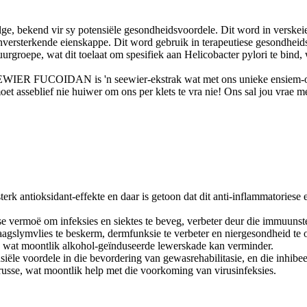
alge, bekend vir sy potensiële gesondheidsvoordele. Dit word in verske
unversterkende eienskappe. Dit word gebruik in terapeutiese gesondheid
rgroepe, wat dit toelaat om spesifiek aan Helicobacter pylori te bind,
EWIER FUCOIDAN is 'n seewier-ekstrak wat met ons unieke ensiem-ont
et asseblief nie huiwer om ons per klets te vra nie! Ons sal jou vrae m
erk antioksidant-effekte en daar is getoon dat dit anti-inflammatoriese
e vermoë om infeksies en siektes te beveg, verbeter deur die immuunste
gslymvlies te beskerm, dermfunksie te verbeter en niergesondheid te 
, wat moontlik alkohol-geïnduseerde lewerskade kan verminder.
siële voordele in die bevordering van gewasrehabilitasie, en die inhibe
virusse, wat moontlik help met die voorkoming van virusinfeksies.