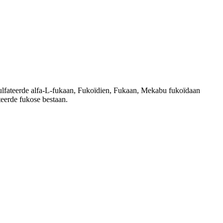
ulfateerde alfa-L-fukaan, Fukoïdien, Fukaan, Mekabu fukoïdaan
teerde fukose bestaan.