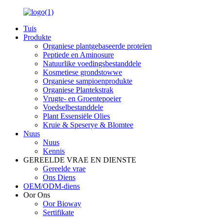
Tuis
Produkte
Organiese plantgebaseerde proteïen
Peptiede en Aminosure
Natuurlike voedingsbestanddele
Kosmetiese grondstowwe
Organiese sampioenprodukte
Organiese Plantekstrak
Vrugte- en Groentepoeier
Voedselbestanddele
Plant Essensiële Olies
Kruie & Speserye & Blomtee
Nuus
Nuus
Kennis
GEREELDE VRAE EN DIENSTE
Gereelde vrae
Ons Diens
OEM/ODM-diens
Oor Ons
Oor Bioway
Sertifikate