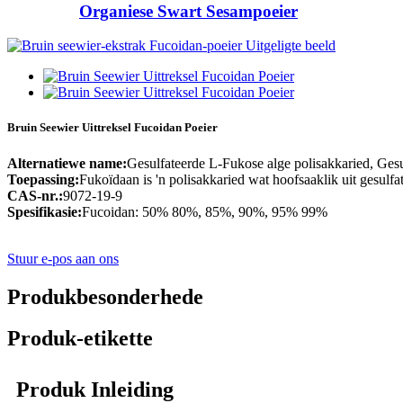
Organiese Swart Sesampoeier
Bruin Seewier Uittreksel Fucoidan Poeier
Alternatiewe name:
Gesulfateerde L-Fukose alge polisakkaried, Ges
Toepassing:
Fukoïdaan is 'n polisakkaried wat hoofsaaklik uit gesulfa
CAS-nr.:
9072-19-9
Spesifikasie:
Fucoidan: 50% 80%, 85%, 90%, 95% 99%
Stuur e-pos aan ons
Produkbesonderhede
Produk-etikette
Produk Inleiding