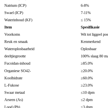
Natrium (ICP)
6-8%
Swael (ICP)
7-11%
Waterinhoud (KF)
≤ 15%
Item
Spesifikasie
Voorkoms
Wit tot liggeel po
Reuk en smaak
Kenmerkend
Wateroplosbaarheid
Oplosbaar
deeltjiegrootte
100% slaag 80 m
Fucoidan-inhoud
≥85.0%
Organiese SO42-
≥20.0%
Koolhidrate
≥60.0%
L-Fukose
≥23.0%
Swaar metaal
≤10 dpm
Arseen (As)
≤2 dpm
Lood (Pb)
≤3 dpm