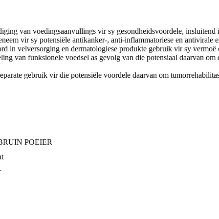
diging van voedingsaanvullings vir sy gesondheidsvoordele, insluiten
em vir sy potensiële antikanker-, anti-inflammatoriese en antivirale e
d in velversorging en dermatologiese produkte gebruik vir sy vermoë o
ling van funksionele voedsel as gevolg van die potensiaal daarvan om 
parate gebruik vir die potensiële voordele daarvan om tumorrehabilita
BRUIN POEIER
at
r