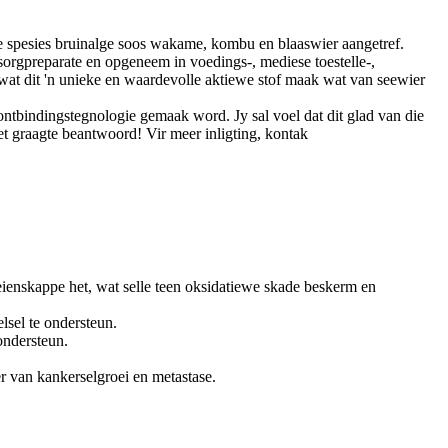
ie spesies bruinalge soos wakame, kombu en blaaswier aangetref.
sorgpreparate en opgeneem in voedings-, mediese toestelle-,
 wat dit 'n unieke en waardevolle aktiewe stof maak wat van seewier
bindingstegnologie gemaak word. Jy sal voel dat dit glad van die
et graagte beantwoord! Vir meer inligting, kontak
 eienskappe het, wat selle teen oksidatiewe skade beskerm en
lsel te ondersteun.
ondersteun.
er van kankerselgroei en metastase.