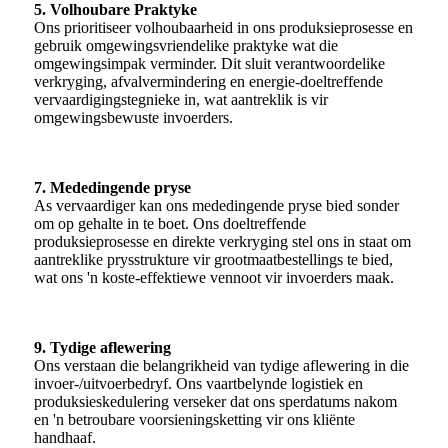
5. Volhoubare Praktyke
Ons prioritiseer volhoubaarheid in ons produksieprosesse en
gebruik omgewingsvriendelike praktyke wat die
omgewingsimpak verminder. Dit sluit verantwoordelike
verkryging, afvalvermindering en energie-doeltreffende
vervaardigingstegnieke in, wat aantreklik is vir
omgewingsbewuste invoerders.
7. Mededingende pryse
As vervaardiger kan ons mededingende pryse bied sonder
om op gehalte in te boet. Ons doeltreffende
produksieprosesse en direkte verkryging stel ons in staat om
aantreklike prysstrukture vir grootmaatbestellings te bied,
wat ons 'n koste-effektiewe vennoot vir invoerders maak.
9. Tydige aflewering
Ons verstaan ​​die belangrikheid van tydige aflewering in die
invoer-/uitvoerbedryf. Ons vaartbelynde logistiek en
produksieskedulering verseker dat ons sperdatums nakom
en 'n betroubare voorsieningsketting vir ons kliënte
handhaaf.