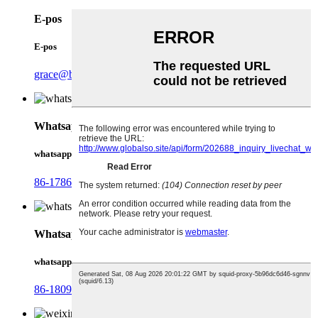
E-pos
E-pos
grace@biowaycn.com
Whatsapp
whatsapp
86-17868744306
Whatsapp
whatsapp
86-18092321288