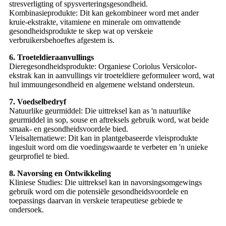
stresverligting of spysverteringsgesondheid.
Kombinasieprodukte: Dit kan gekombineer word met ander
kruie-ekstrakte, vitamiene en minerale om omvattende
gesondheidsprodukte te skep wat op verskeie
verbruikersbehoeftes afgestem is.
6. Troeteldieraanvullings
Dieregesondheidsprodukte: Organiese Coriolus Versicolor-
ekstrak kan in aanvullings vir troeteldiere geformuleer word, wat
hul immuungesondheid en algemene welstand ondersteun.
7. Voedselbedryf
Natuurlike geurmiddel: Die uittreksel kan as 'n natuurlike
geurmiddel in sop, souse en aftreksels gebruik word, wat beide
smaak- en gesondheidsvoordele bied.
Vleisalternatiewe: Dit kan in plantgebaseerde vleisprodukte
ingesluit word om die voedingswaarde te verbeter en 'n unieke
geurprofiel te bied.
8. Navorsing en Ontwikkeling
Kliniese Studies: Die uittreksel kan in navorsingsomgewings
gebruik word om die potensiële gesondheidsvoordele en
toepassings daarvan in verskeie terapeutiese gebiede te
ondersoek.