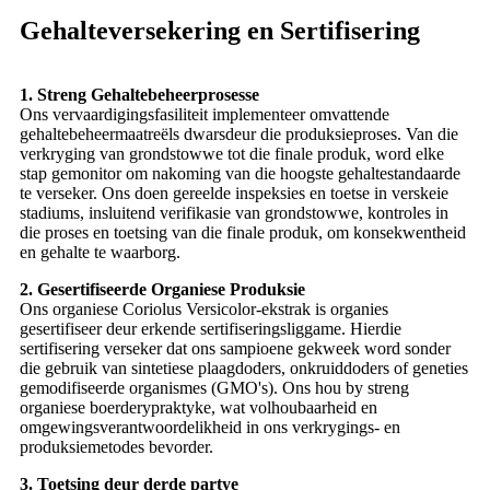
Gehalteversekering en Sertifisering
1. Streng Gehaltebeheerprosesse
Ons vervaardigingsfasiliteit implementeer omvattende
gehaltebeheermaatreëls dwarsdeur die produksieproses. Van die
verkryging van grondstowwe tot die finale produk, word elke
stap gemonitor om nakoming van die hoogste gehaltestandaarde
te verseker. Ons doen gereelde inspeksies en toetse in verskeie
stadiums, insluitend verifikasie van grondstowwe, kontroles in
die proses en toetsing van die finale produk, om konsekwentheid
en gehalte te waarborg.
2. Gesertifiseerde Organiese Produksie
Ons organiese Coriolus Versicolor-ekstrak is organies
gesertifiseer deur erkende sertifiseringsliggame. Hierdie
sertifisering verseker dat ons sampioene gekweek word sonder
die gebruik van sintetiese plaagdoders, onkruiddoders of geneties
gemodifiseerde organismes (GMO's). Ons hou by streng
organiese boerderypraktyke, wat volhoubaarheid en
omgewingsverantwoordelikheid in ons verkrygings- en
produksiemetodes bevorder.
3. Toetsing deur derde partye