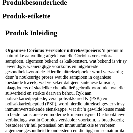
Produkbesonderhede
Produk-etikette
Produk Inleiding
Organiese Coriolus Versicolor-uittrekselpoeier
is 'n premium
natuurlike aanvulling afgelei van die Coriolus versicolor-
sampioen, algemeen bekend as kalkoenstert, wat bekend is vir sy
lewendige, waaieragtige voorkoms en uitgebreide
gesondheidsvoordele. Hierdie uittrekselpoeier word vervaardig
deur 'n noukeurige proses wat die sampioen in organiese
toestande kweek, wat verseker dat geen sintetiese kunsmis,
plaagdoders of skadelike chemikalieë gebruik word nie, wat die
suiwerheid en sterkte daarvan behou. Ryk aan
polisakkariedpeptiede, veral polisakkaried K (PSK) en
polisakkariedpeptied (PSP), word hierdie uittreksel gevier vir sy
immuunversterkende eienskappe, wat dit 'n gewilde keuse maak
in beide tradisionele en moderne kruiemedisyne. Die bioaktiewe
verbindings wat in Coriolus versicolor voorkom, is breedvoerig
bestudeer vir hul potensiaal om immuunfunksie te verbeter,
algemene gesondheid te ondersteun en die liggaam se natuurlike