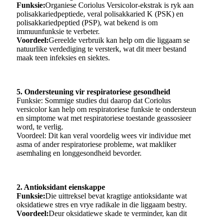
Funksie:
Organiese Coriolus Versicolor-ekstrak is ryk aan
polisakkariedpeptiede, veral polisakkaried K (PSK) en
polisakkariedpeptied (PSP), wat bekend is om
immuunfunksie te verbeter.
Voordeel:
Gereelde verbruik kan help om die liggaam se
natuurlike verdediging te versterk, wat dit meer bestand
maak teen infeksies en siektes.
5. Ondersteuning vir respiratoriese gesondheid
Funksie: Sommige studies dui daarop dat Coriolus
versicolor kan help om respiratoriese funksie te ondersteun
en simptome wat met respiratoriese toestande geassosieer
word, te verlig.
Voordeel: Dit kan veral voordelig wees vir individue met
asma of ander respiratoriese probleme, wat makliker
asemhaling en longgesondheid bevorder.
2. Antioksidant eienskappe
Funksie:
Die uittreksel bevat kragtige antioksidante wat
oksidatiewe stres en vrye radikale in die liggaam bestry.
Voordeel:
Deur oksidatiewe skade te verminder, kan dit