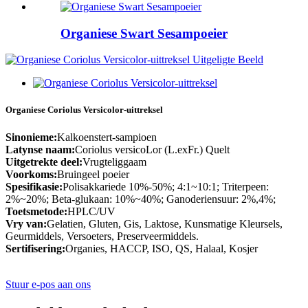
Organiese Swart Sesampoeier
Organiese Coriolus Versicolor-uittreksel
Sinonieme:
Kalkoenstert-sampioen
Latynse naam:
Coriolus versicoLor (L.exFr.) Quelt
Uitgetrekte deel:
Vrugteliggaam
Voorkoms:
Bruingeel poeier
Spesifikasie:
Polisakkariede 10%-50%; 4:1~10:1; Triterpeen:
2%~20%; Beta-glukaan: 10%~40%; Ganoderiensuur: 2%,4%;
Toetsmetode:
HPLC/UV
Vry van:
Gelatien, Gluten, Gis, Laktose, Kunsmatige Kleursels,
Geurmiddels, Versoeters, Preserveermiddels.
Sertifisering:
Organies, HACCP, ISO, QS, Halaal, Kosjer
Stuur e-pos aan ons