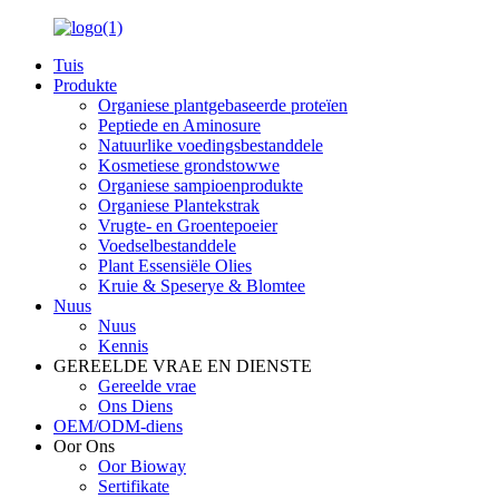
Tuis
Produkte
Organiese plantgebaseerde proteïen
Peptiede en Aminosure
Natuurlike voedingsbestanddele
Kosmetiese grondstowwe
Organiese sampioenprodukte
Organiese Plantekstrak
Vrugte- en Groentepoeier
Voedselbestanddele
Plant Essensiële Olies
Kruie & Speserye & Blomtee
Nuus
Nuus
Kennis
GEREELDE VRAE EN DIENSTE
Gereelde vrae
Ons Diens
OEM/ODM-diens
Oor Ons
Oor Bioway
Sertifikate