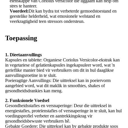
eienskappe van Coriolus versicolor die liggaam kan help om
stres te hanteer.
Voordeel:
Dit kan bydra tot verbeterde gemoedstoestand en
geestelike helderheid, wat emosionele welstand en
veerkragtigheid teen stressors ondersteun.
Toepassing
1. Dieetaanvullings
Kapsules en tablette: Organiese Coriolus Versicolor-ekstrak kan
in vegetariese of gelatienkapsules ingekapsuleer word, wat 'n
gerieflike manier bied vir verbruikers om dit in hul daaglikse
aanvullingsroetine in te sluit.
Poeieragtige Aanvullings: Die uittreksel kan in poeiervorm
aangebied word, wat dit maklik in smoothies, shakes of
gesondheidsdrankies kan meng.
2. Funksionele Voedsel
Gesondheidsstafies en versnaperinge: Deur die uittreksel in
energiestafies, proteïenstafies of versnaperinge in te sluit, kan hul
voedingsprofiel verbeter en aantrekkingskrag vir
gesondheidsbewuste verbruikers hê.
Gebakte Goedere: Die uittreksel kan by gebakte produkte soos