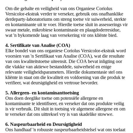
Om die gehalte en veiligheid van ons Organiese Coriolus
Versicolor-ekstrak verder te verseker, gebruik ons ​​onafhanklike
derdeparty-laboratoriums om streng toetse vir suiwerheid, sterkte
en kontaminante uit te voer. Hierdie toetse sluit in assesserings vir
swaar metale, mikrobiese kontaminasie en plaagdoderresidue,
wat 'n bykomende laag van versekering vir ons kliënte bied.
4. Sertifikate van Analise (COA)
Elke bondel van ons organiese Coriolus Versicolor-ekstrak word
voorsien van 'n Sertifikaat van Analise (COA), wat die resultate
van ons kwaliteitstoetse uiteensit. Die COA bevat inligting oor
die vlakke van aktiewe bestanddele, suiwerheid en enige
relevante veiligheidsparameters. Hierdie dokumentasie stel ons
kliënte in staat om die kwaliteit en voldoening van die produk te
verifieer, wat deursigtigheid en vertroue bevorder.
5. Allergeen- en kontaminanttoetsing
Ons doen deeglike toetse om potensiële allergene en
kontaminante te identifiseer, en verseker dat ons produkte veilig
is vir verbruik. Dit sluit in toetsing vir algemene allergene en om
te verseker dat ons uittreksel vry is van skadelike stowwe.
6. Naspeurbaarheid en Deursigtigheid
Ons handhaaf 'n robuuste naspeurbaarheidstelsel wat ons toelaat