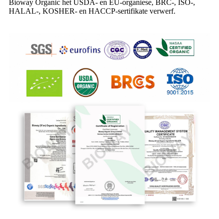
Bioway Organic het USDA- en EU-organiese, BRC-, ISO-,
HALAL-, KOSHER- en HACCP-sertifikate verwerf.