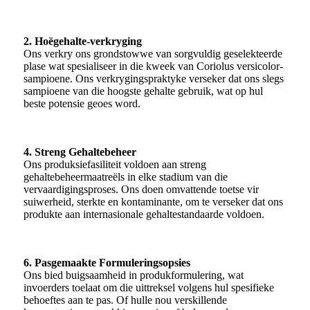
2. Hoëgehalte-verkryging
Ons verkry ons grondstowwe van sorgvuldig geselekteerde
plase wat spesialiseer in die kweek van Coriolus versicolor-
sampioene. Ons verkrygingspraktyke verseker dat ons slegs
sampioene van die hoogste gehalte gebruik, wat op hul
beste potensie geoes word.
4. Streng Gehaltebeheer
Ons produksiefasiliteit voldoen aan streng
gehaltebeheermaatreëls in elke stadium van die
vervaardigingsproses. Ons doen omvattende toetse vir
suiwerheid, sterkte en kontaminante, om te verseker dat ons
produkte aan internasionale gehaltestandaarde voldoen.
6. Pasgemaakte Formuleringsopsies
Ons bied buigsaamheid in produkformulering, wat
invoerders toelaat om die uittreksel volgens hul spesifieke
behoeftes aan te pas. Of hulle nou verskillende