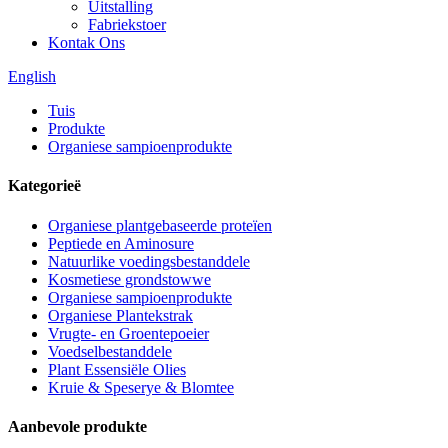
Uitstalling
Fabriekstoer
Kontak Ons
English
Tuis
Produkte
Organiese sampioenprodukte
Kategorieë
Organiese plantgebaseerde proteïen
Peptiede en Aminosure
Natuurlike voedingsbestanddele
Kosmetiese grondstowwe
Organiese sampioenprodukte
Organiese Plantekstrak
Vrugte- en Groentepoeier
Voedselbestanddele
Plant Essensiële Olies
Kruie & Speserye & Blomtee
Aanbevole produkte