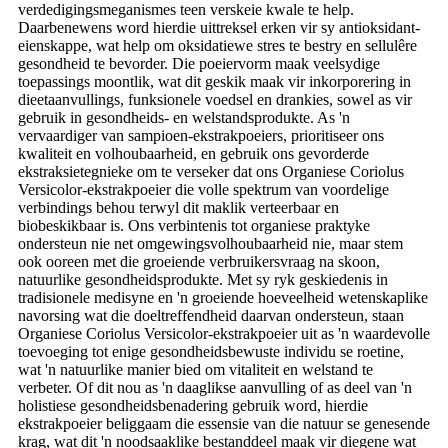
verdedigingsmeganismes teen verskeie kwale te help.
Daarbenewens word hierdie uittreksel erken vir sy antioksidant-
eienskappe, wat help om oksidatiewe stres te bestry en sellulêre
gesondheid te bevorder. Die poeiervorm maak veelsydige
toepassings moontlik, wat dit geskik maak vir inkorporering in
dieetaanvullings, funksionele voedsel en drankies, sowel as vir
gebruik in gesondheids- en welstandsprodukte. As 'n
vervaardiger van sampioen-ekstrakpoeiers, prioritiseer ons
kwaliteit en volhoubaarheid, en gebruik ons ​​gevorderde
ekstraksietegnieke om te verseker dat ons Organiese Coriolus
Versicolor-ekstrakpoeier die volle spektrum van voordelige
verbindings behou terwyl dit maklik verteerbaar en
biobeskikbaar is. Ons verbintenis tot organiese praktyke
ondersteun nie net omgewingsvolhoubaarheid nie, maar stem
ook ooreen met die groeiende verbruikersvraag na skoon,
natuurlike gesondheidsprodukte. Met sy ryk geskiedenis in
tradisionele medisyne en 'n groeiende hoeveelheid wetenskaplike
navorsing wat die doeltreffendheid daarvan ondersteun, staan ​​
Organiese Coriolus Versicolor-ekstrakpoeier uit as 'n waardevolle
toevoeging tot enige gesondheidsbewuste individu se roetine,
wat 'n natuurlike manier bied om vitaliteit en welstand te
verbeter. Of dit nou as 'n daaglikse aanvulling of as deel van 'n
holistiese gesondheidsbenadering gebruik word, hierdie
ekstrakpoeier beliggaam die essensie van die natuur se genesende
krag, wat dit 'n noodsaaklike bestanddeel maak vir diegene wat