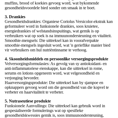
muffins, brood of koekies gevoeg word, wat bykomende
gesondheidsvoordele bied sonder om smaak in te boet.
3. Drankies
Gesondheidsdrankies: Organiese Coriolus Versicolor-ekstrak kan
geformuleer word in funksionele drankies, soos kruietee,
energiedrankies of welstandsinspuitings, wat gemik is op
verbruikers wat op soek is na immuunondersteuning en vitaliteit.
Smoothie-mengsels: Die uittreksel kan in voorafverpakte
smoothie-mengsels ingesluit word, wat 'n gerieflike manier bied
vir verbruikers om hul nutriëntinname te verhoog.
4. Skoonheidsmiddels en persoonlike versorgingsprodukte
Velversorgingsformulasies: As gevolg van sy antioksidant- en
anti-inflammatoriese eienskappe, kan die uittreksel in rome,
serums en lotions opgeneem word, wat velgesondheid en
verjonging bevorder.
Haarversorgingsprodukte: Die uittreksel kan by sjampoe en
opknappers gevoeg word om die gesondheid van die kopvel te
verbeter en haarvitaliteit te verbeter.
5. Nutraseutiese produkte
Funksionele Aanvullings: Die uittreksel kan gebruik word in
gespesialiseerde formulerings wat op spesifieke
gesondheidskwessies gemik is, soos immuunondersteuning,