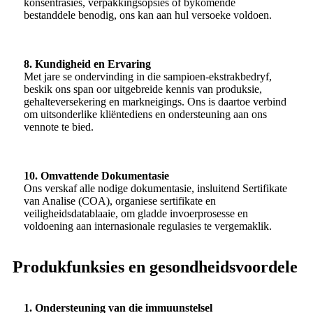
konsentrasies, verpakkingsopsies of bykomende
bestanddele benodig, ons kan aan hul versoeke voldoen.
8. Kundigheid en Ervaring
Met jare se ondervinding in die sampioen-ekstrakbedryf,
beskik ons ​​span oor uitgebreide kennis van produksie,
gehalteversekering en markneigings. Ons is daartoe verbind
om uitsonderlike kliëntediens en ondersteuning aan ons
vennote te bied.
10. Omvattende Dokumentasie
Ons verskaf alle nodige dokumentasie, insluitend Sertifikate
van Analise (COA), organiese sertifikate en
veiligheidsdatablaaie, om gladde invoerprosesse en
voldoening aan internasionale regulasies te vergemaklik.
Produkfunksies en gesondheidsvoordele
1. Ondersteuning van die immuunstelsel