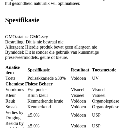
hul gesondheid natuurlik wil optimaliseer.
Spesifikasie
GMO-status: GMO-vry
Bestraling: Dit is nie bestraal nie
Allergeen: Hierdie produk bevat geen allergeen nie
Bymiddel: Dit is sonder die gebruik van kunsmatige
preserveermiddels, geure of kleure.
Analise-
Spesifikasie
Resultaat
Toetsmetode
item
Toets
Polisakkariede ≥30%
Voldoen
UV
Chemiese Fisiese Beheer
Voorkoms
Fyn poeier
Visueel
Visueel
Kleur
Bruin kleur
Visueel
Visueel
Reuk
Kenmerkende kruie
Voldoen
Organoleptiese
Smaak
Kenmerkend
Voldoen
Organoleptiese
Verlies by
≤5.0%
Voldoen
USP
Droging
Residu by
≤5.0%
Voldoen
USP