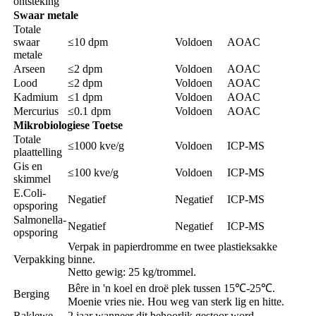
ontsteking
Swaar metale
Totale
swaar
≤10 dpm
Voldoen
AOAC
metale
Arseen
≤2 dpm
Voldoen
AOAC
Lood
≤2 dpm
Voldoen
AOAC
Kadmium
≤1 dpm
Voldoen
AOAC
Mercurius
≤0.1 dpm
Voldoen
AOAC
Mikrobiologiese Toetse
Totale
≤1000 kve/g
Voldoen
ICP-MS
plaattelling
Gis en
≤100 kve/g
Voldoen
ICP-MS
skimmel
E.Coli-
Negatief
Negatief
ICP-MS
opsporing
Salmonella-
Negatief
Negatief
ICP-MS
opsporing
Verpak in papierdromme en twee plastieksakke
Verpakking
binne.
Netto gewig: 25 kg/trommel.
Bêre in 'n koel en droë plek tussen 15℃-25℃.
Berging
Moenie vries nie. Hou weg van sterk lig en hitte.
Raklewe
2 jaar wanneer dit behoorlik gestoor word.