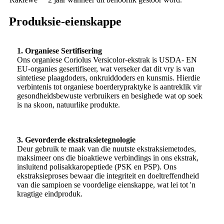
Produksie-eienskappe
1. Organiese Sertifisering
Ons organiese Coriolus Versicolor-ekstrak is USDA- EN
EU-organies gesertifiseer, wat verseker dat dit vry is van
sintetiese plaagdoders, onkruiddoders en kunsmis. Hierdie
verbintenis tot organiese boerderypraktyke is aantreklik vir
gesondheidsbewuste verbruikers en besighede wat op soek
is na skoon, natuurlike produkte.
3. Gevorderde ekstraksietegnologie
Deur gebruik te maak van die nuutste ekstraksiemetodes,
maksimeer ons die bioaktiewe verbindings in ons ekstrak,
insluitend polisakkaropeptiede (PSK en PSP). Ons
ekstraksieproses bewaar die integriteit en doeltreffendheid
van die sampioen se voordelige eienskappe, wat lei tot 'n
kragtige eindproduk.