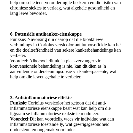
help om selle teen veroudering te beskerm en die risiko van
chroniese siektes te verlaag, wat algehele gesondheid en
lang lewe bevorder.
6. Potensiële antikanker-eienskappe
Funksie: Navorsing dui daarop dat die bioaktiewe
verbindings in Coriolus versicolor antitumor-effekte kan hê
en die doeltreffendheid van sekere kankerbehandelings kan
verbeter.
Voordeel: Alhoewel dit nie 'n plaasvervanger vir
konvensionele behandeling is nie, kan dit dien as 'n
aanvullende ondersteuningsopsie vir kankerpasiënte, wat
help om die lewensgehalte te verbeter.
3. Anti-inflammatoriese effekte
Funksie:
Coriolus versicolor het getoon dat dit anti-
inflammatoriese eienskappe besit wat kan help om die
liggaam se inflammatoriese reaksie te moduleer.
Voordeel:
Dit kan voordelig wees vir individue wat aan
inflammatoriese toestande ly, wat gewrigsgesondheid
ondersteun en ongemak verminder.