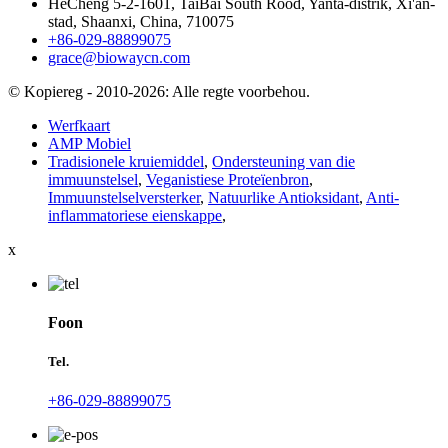
HeCheng 5-2-1601, TaiBai South Rood, Yanta-distrik, Xi'an-
stad, Shaanxi, China, 710075
+86-029-88899075
grace@biowaycn.com
© Kopiereg - 2010-2026: Alle regte voorbehou.
Werfkaart
AMP Mobiel
Tradisionele kruiemiddel
,
Ondersteuning van die
immuunstelsel
,
Veganistiese Proteïenbron
,
Immuunstelselversterker
,
Natuurlike Antioksidant
,
Anti-
inflammatoriese eienskappe
,
x
Foon
Tel.
+86-029-88899075