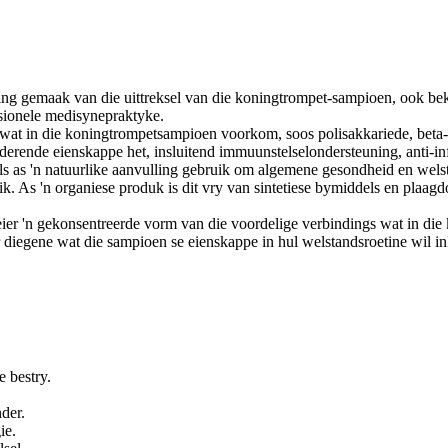
ing gemaak van die uittreksel van die koningtrompet-sampioen, ook be
isionele medisynepraktyke.
wat in die koningtrompetsampioen voorkom, soos polisakkariede, beta-g
erende eienskappe het, insluitend immuunstelselondersteuning, anti-in
as 'n natuurlike aanvulling gebruik om algemene gesondheid en welstan
ik. As 'n organiese produk is dit vry van sintetiese bymiddels en plaagd
er 'n gekonsentreerde vorm van die voordelige verbindings wat in di
r diegene wat die sampioen se eienskappe in hul welstandsroetine wil in
e bestry.
der.
ie.