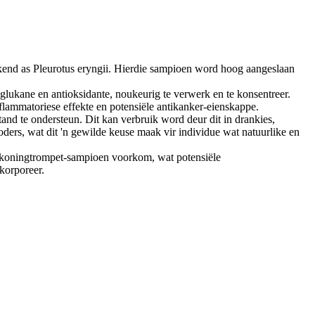
kend as Pleurotus eryngii. Hierdie sampioen word hoog aangeslaan
lukane en antioksidante, noukeurig te verwerk en te konsentreer.
flammatoriese effekte en potensiële antikanker-eienskappe.
d te ondersteun. Dit kan verbruik word deur dit in drankies,
oders, wat dit 'n gewilde keuse maak vir individue wat natuurlike en
e koningtrompet-sampioen voorkom, wat potensiële
korporeer.