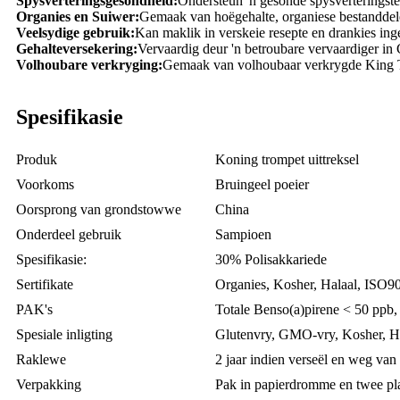
Spysverteringsgesondheid:
Ondersteun 'n gesonde spysverteringstel
Organies en Suiwer:
Gemaak van hoëgehalte, organiese bestanddel
Veelsydige gebruik:
Kan maklik in verskeie resepte en drankies ing
Gehalteversekering:
Vervaardig deur 'n betroubare vervaardiger in 
Volhoubare verkryging:
Gemaak van volhoubaar verkrygde King 
Spesifikasie
Produk
Koning trompet uittreksel
Voorkoms
Bruingeel poeier
Oorsprong van grondstowwe
China
Onderdeel gebruik
Sampioen
Spesifikasie:
30% Polisakkariede
Sertifikate
Organies, Kosher, Halaal, ISO
PAK's
Totale Benso(a)pirene < 50 ppb,
Spesiale inligting
Glutenvry, GMO-vry, Kosher, H
Raklewe
2 jaar indien verseël en weg van 
Verpakking
Pak in papierdromme en twee pl