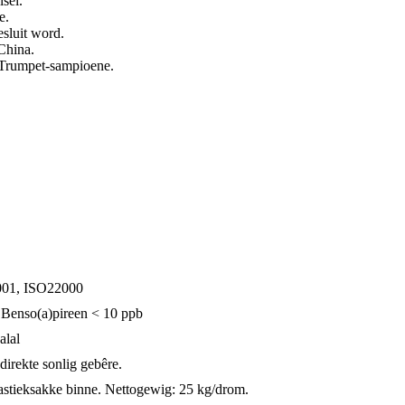
sel.
e.
esluit word.
China.
Trumpet-sampioene.
9001, ISO22000
 Benso(a)pireen < 10 ppb
alal
direkte sonlig gebêre.
astieksakke binne. Nettogewig: 25 kg/drom.