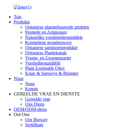
Tuis
Produkte
Organiese plantgebaseerde proteïen
Peptiede en Aminosure
Natuurlike voedingsbestanddele
Kosmetiese grondstowwe
Organiese sampioenprodukte
Organiese Plantekstrak
Vrugte- en Groentepoeier
Voedselbestanddele
Plant Essensiële Olies
Kruie & Speserye & Blomtee
Nuus
Nuus
Kennis
GEREELDE VRAE EN DIENSTE
Gereelde vrae
Ons Diens
OEM/ODM-diens
Oor Ons
Oor Bioway
Sertifikate