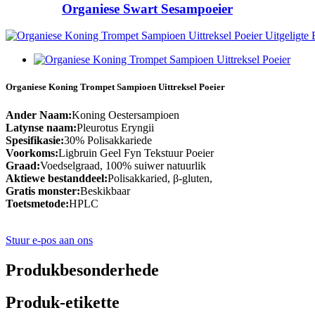
Organiese Swart Sesampoeier
Organiese Koning Trompet Sampioen Uittreksel Poeier
Ander Naam:
Koning Oestersampioen
Latynse naam:
Pleurotus Eryngii
Spesifikasie:
30% Polisakkariede
Voorkoms:
Ligbruin Geel Fyn Tekstuur Poeier
Graad:
Voedselgraad, 100% suiwer natuurlik
Aktiewe bestanddeel:
Polisakkaried, β-gluten,
Gratis monster:
Beskikbaar
Toetsmetode:
HPLC
Stuur e-pos aan ons
Produkbesonderhede
Produk-etikette