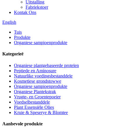
Uitstalling
Fabriekstoer
Kontak Ons
English
Tuis
Produkte
Organiese sampioenprodukte
Kategorieë
Organiese plantgebaseerde proteïen
Peptiede en Aminosure
Natuurlike voedingsbestanddele
Kosmetiese grondstowwe
Organiese sampioenprodukte
Organiese Plantekstrak
Vrugte- en Groentepoeier
Voedselbestanddele
Plant Essensiële Olies
Kruie & Speserye & Blomtee
Aanbevole produkte