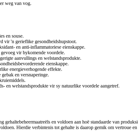
uer weg van vog.
es en souse.
 vir 'n gerieflike gesondheidshupstoot.
ksidant- en anti-inflammatoriese eienskappe.
s gevoeg vir bykomende voordele.
gerigte aanvullings en welstandsprodukte.
gesondheidsbevorderende eienskappe.
urlike energieverhogende effekte.
e gebak en versnaperinge.
kruiemiddels.
s- en welstandsprodukte vir sy natuurlike voordele aangetref.
ng gehaltebeheermaatreëls en voldoen aan hoë standaarde van produksiep
g voldoen. Hierdie verbintenis tot gehalte is daarop gemik om vertroue e