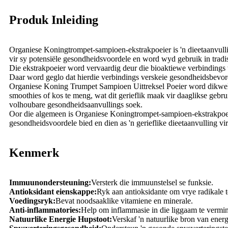
Produk Inleiding
Organiese Koningtrompet-sampioen-ekstrakpoeier is 'n dieetaanvull
vir sy potensiële gesondheidsvoordele en word wyd gebruik in trad
Die ekstrakpoeier word vervaardig deur die bioaktiewe verbindings 
Daar word geglo dat hierdie verbindings verskeie gesondheidsbevord
Organiese Koning Trumpet Sampioen Uittreksel Poeier word dikwels 
smoothies of kos te meng, wat dit gerieflik maak vir daaglikse gebru
volhoubare gesondheidsaanvullings soek.
Oor die algemeen is Organiese Koningtrompet-sampioen-ekstrakpoei
gesondheidsvoordele bied en dien as 'n gerieflike dieetaanvulling vi
Kenmerk
Immuunondersteuning:
Versterk die immuunstelsel se funksie.
Antioksidant eienskappe:
Ryk aan antioksidante om vrye radikale t
Voedingsryk:
Bevat noodsaaklike vitamiene en minerale.
Anti-inflammatories:
Help om inflammasie in die liggaam te vermin
Natuurlike Energie Hupstoot:
Verskaf 'n natuurlike bron van energ