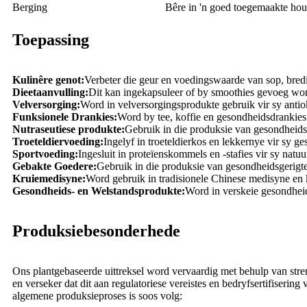
Berging
Bêre in 'n goed toegemaakte ho
Toepassing
Kulinêre genot:
Verbeter die geur en voedingswaarde van sop, bredi
Dieetaanvulling:
Dit kan ingekapsuleer of by smoothies gevoeg word
Velversorging:
Word in velversorgingsprodukte gebruik vir sy antio
Funksionele Drankies:
Word by tee, koffie en gesondheidsdrankie
Nutraseutiese produkte:
Gebruik in die produksie van gesondheids
Troeteldiervoeding:
Ingelyf in troeteldierkos en lekkernye vir sy 
Sportvoeding:
Ingesluit in proteïenskommels en -stafies vir sy natu
Gebakte Goedere:
Gebruik in die produksie van gesondheidsgerigt
Kruiemedisyne:
Word gebruik in tradisionele Chinese medisyne en 
Gesondheids- en Welstandsprodukte:
Word in verskeie gesondheid
Produksiebesonderhede
Ons plantgebaseerde uittreksel word vervaardig met behulp van stre
en verseker dat dit aan regulatoriese vereistes en bedryfsertifiserin
algemene produksieproses is soos volg: