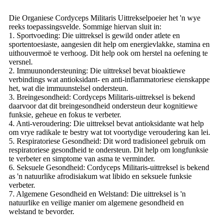
Die Organiese Cordyceps Militaris Uittrekselpoeier het 'n wye
reeks toepassingsvelde. Sommige hiervan sluit in:
1. Sportvoeding: Die uittreksel is gewild onder atlete en
sportentoesiaste, aangesien dit help om energievlakke, stamina en
uithouvermoë te verhoog. Dit help ook om herstel na oefening te
versnel.
2. Immuunondersteuning: Die uittreksel bevat bioaktiewe
verbindings wat antioksidant- en anti-inflammatoriese eienskappe
het, wat die immuunstelsel ondersteun.
3. Breingesondheid: Cordyceps Militaris-uittreksel is bekend
daarvoor dat dit breingesondheid ondersteun deur kognitiewe
funksie, geheue en fokus te verbeter.
4. Anti-veroudering: Die uittreksel bevat antioksidante wat help
om vrye radikale te bestry wat tot voortydige veroudering kan lei.
5. Respiratoriese Gesondheid: Dit word tradisioneel gebruik om
respiratoriese gesondheid te ondersteun. Dit help om longfunksie
te verbeter en simptome van asma te verminder.
6. Seksuele Gesondheid: Cordyceps Militaris-uittreksel is bekend
as 'n natuurlike afrodisiakum wat libido en seksuele funksie
verbeter.
7. Algemene Gesondheid en Welstand: Die uittreksel is 'n
natuurlike en veilige manier om algemene gesondheid en
welstand te bevorder.