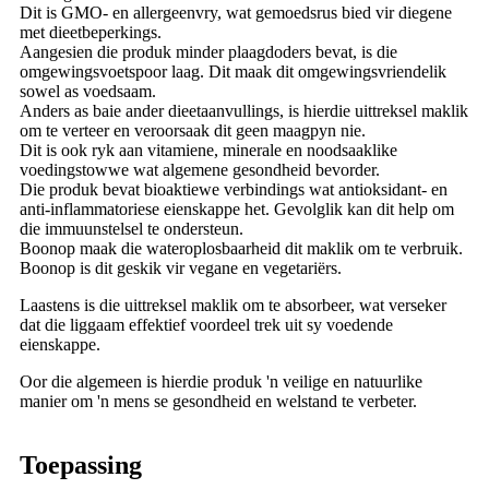
Dit is GMO- en allergeenvry, wat gemoedsrus bied vir diegene
met dieetbeperkings.
Aangesien die produk minder plaagdoders bevat, is die
omgewingsvoetspoor laag. Dit maak dit omgewingsvriendelik
sowel as voedsaam.
Anders as baie ander dieetaanvullings, is hierdie uittreksel maklik
om te verteer en veroorsaak dit geen maagpyn nie.
Dit is ook ryk aan vitamiene, minerale en noodsaaklike
voedingstowwe wat algemene gesondheid bevorder.
Die produk bevat bioaktiewe verbindings wat antioksidant- en
anti-inflammatoriese eienskappe het. Gevolglik kan dit help om
die immuunstelsel te ondersteun.
Boonop maak die wateroplosbaarheid dit maklik om te verbruik.
Boonop is dit geskik vir vegane en vegetariërs.
Laastens is die uittreksel maklik om te absorbeer, wat verseker
dat die liggaam effektief voordeel trek uit sy voedende
eienskappe.
Oor die algemeen is hierdie produk 'n veilige en natuurlike
manier om 'n mens se gesondheid en welstand te verbeter.
Toepassing