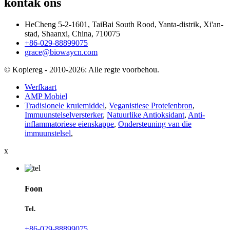
kontak ons
HeCheng 5-2-1601, TaiBai South Rood, Yanta-distrik, Xi'an-
stad, Shaanxi, China, 710075
+86-029-88899075
grace@biowaycn.com
© Kopiereg - 2010-2026: Alle regte voorbehou.
Werfkaart
AMP Mobiel
Tradisionele kruiemiddel
,
Veganistiese Proteïenbron
,
Immuunstelselversterker
,
Natuurlike Antioksidant
,
Anti-
inflammatoriese eienskappe
,
Ondersteuning van die
immuunstelsel
,
x
Foon
Tel.
+86-029-88899075