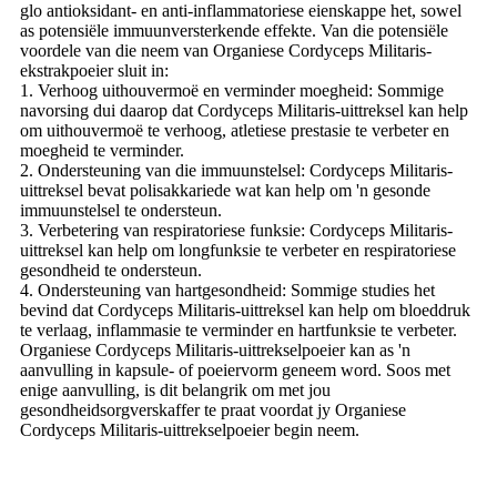
glo antioksidant- en anti-inflammatoriese eienskappe het, sowel
as potensiële immuunversterkende effekte. Van die potensiële
voordele van die neem van Organiese Cordyceps Militaris-
ekstrakpoeier sluit in:
1. Verhoog uithouvermoë en verminder moegheid: Sommige
navorsing dui daarop dat Cordyceps Militaris-uittreksel kan help
om uithouvermoë te verhoog, atletiese prestasie te verbeter en
moegheid te verminder.
2. Ondersteuning van die immuunstelsel: Cordyceps Militaris-
uittreksel bevat polisakkariede wat kan help om 'n gesonde
immuunstelsel te ondersteun.
3. Verbetering van respiratoriese funksie: Cordyceps Militaris-
uittreksel kan help om longfunksie te verbeter en respiratoriese
gesondheid te ondersteun.
4. Ondersteuning van hartgesondheid: Sommige studies het
bevind dat Cordyceps Militaris-uittreksel kan help om bloeddruk
te verlaag, inflammasie te verminder en hartfunksie te verbeter.
Organiese Cordyceps Militaris-uittrekselpoeier kan as 'n
aanvulling in kapsule- of poeiervorm geneem word. Soos met
enige aanvulling, is dit belangrik om met jou
gesondheidsorgverskaffer te praat voordat jy Organiese
Cordyceps Militaris-uittrekselpoeier begin neem.