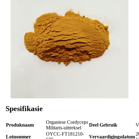
Spesifikasie
Organiese Cordyceps
Produknaam
Deel Gebruik
V
Militaris-uittreksel
OYCC-FT181210-
2
Lotnommer
Vervaardigingsdatum