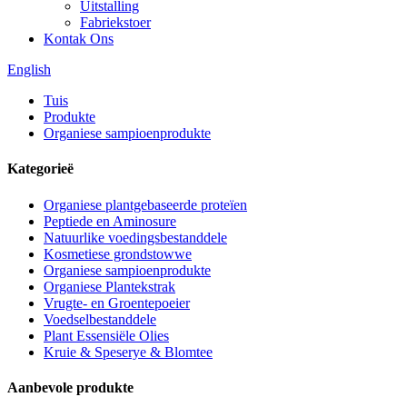
Uitstalling
Fabriekstoer
Kontak Ons
English
Tuis
Produkte
Organiese sampioenprodukte
Kategorieë
Organiese plantgebaseerde proteïen
Peptiede en Aminosure
Natuurlike voedingsbestanddele
Kosmetiese grondstowwe
Organiese sampioenprodukte
Organiese Plantekstrak
Vrugte- en Groentepoeier
Voedselbestanddele
Plant Essensiële Olies
Kruie & Speserye & Blomtee
Aanbevole produkte