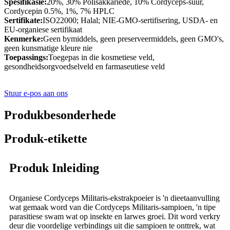
Spesifikasie:
20%, 30% Polisakkariede, 10% Cordyceps-suur,
Cordycepin 0.5%, 1%, 7% HPLC
Sertifikate:
ISO22000; Halal; NIE-GMO-sertifisering, USDA- en
EU-organiese sertifikaat
Kenmerke:
Geen bymiddels, geen preserveermiddels, geen GMO's,
geen kunsmatige kleure nie
Toepassings:
Toegepas in die kosmetiese veld,
gesondheidsorgvoedselveld en farmaseutiese veld
Stuur e-pos aan ons
Produkbesonderhede
Produk-etikette
Produk Inleiding
Organiese Cordyceps Militaris-ekstrakpoeier is 'n dieetaanvulling
wat gemaak word van die Cordyceps Militaris-sampioen, 'n tipe
parasitiese swam wat op insekte en larwes groei. Dit word verkry
deur die voordelige verbindings uit die sampioen te onttrek, wat