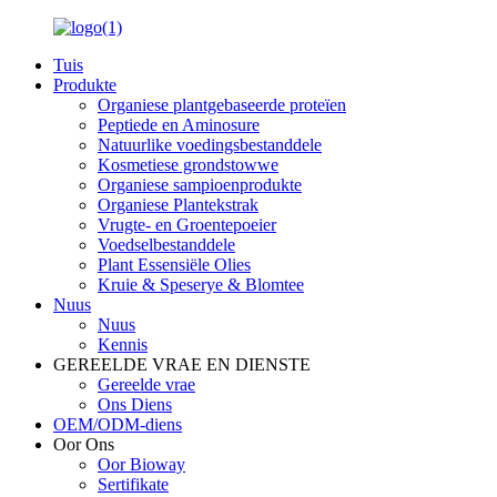
Tuis
Produkte
Organiese plantgebaseerde proteïen
Peptiede en Aminosure
Natuurlike voedingsbestanddele
Kosmetiese grondstowwe
Organiese sampioenprodukte
Organiese Plantekstrak
Vrugte- en Groentepoeier
Voedselbestanddele
Plant Essensiële Olies
Kruie & Speserye & Blomtee
Nuus
Nuus
Kennis
GEREELDE VRAE EN DIENSTE
Gereelde vrae
Ons Diens
OEM/ODM-diens
Oor Ons
Oor Bioway
Sertifikate