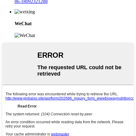
86-18092321288
WeChat