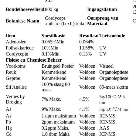
S05
1
2
Bondelhoeveelheid
800 kg
Ingangsdatum
1
Cordyceps
Oorsprong van
Botaniese Naam
C
.militaris(l.exfr)skakel
Materiaal
Item
Spesifikasie
Resultaat
Toetsmetode
Adenosien
0.055%Min
0.064%
Polisakkariede
10%Min
13.58%
UV
Cordycepin
0.1%Min
0.13%
UV
Fisiese en Chemiese Beheer
Voorkoms
Bruingeel Poeier
Voldoen
Visueel
Reuk
Kenmerkend
Voldoen
Organoleptiese
Geproe
Kenmerkend
Voldoen
Organoleptiese
100% slaag 80
Sif Analise
Voldoen
80-maas skerm
maas
Verlies by
5g/100℃/2.5
7% Maks.
4.5%
Droging
uur
As
9% Maks.
4.1%
2g/525℃/3 uur
As
1 dpm maksimum
Voldoen
ICP-MS
Pb
2ppm maksimum
Voldoen
ICP-MS
Hg
0.2ppm Maks.
Voldoen
AAS
Cd
1.0 dpm Maks.
Voldoen
ICP-MS