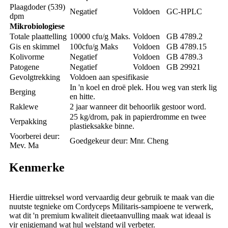
Plaagdoder (539)
Negatief
Voldoen
GC-HPLC
dpm
Mikrobiologiese
Totale plaattelling
10000 cfu/g Maks.
Voldoen
GB 4789.2
Gis en skimmel
100cfu/g Maks
Voldoen
GB 4789.15
Kolivorme
Negatief
Voldoen
GB 4789.3
Patogene
Negatief
Voldoen
GB 29921
Gevolgtrekking
Voldoen aan spesifikasie
In 'n koel en droë plek. Hou weg van sterk lig
Berging
en hitte.
Raklewe
2 jaar wanneer dit behoorlik gestoor word.
25 kg/drom, pak in papierdromme en twee
Verpakking
plastieksakke binne.
Voorberei deur:
Goedgekeur deur: Mnr. Cheng
Mev. Ma
Kenmerke
Hierdie uittreksel word vervaardig deur gebruik te maak van die
nuutste tegnieke om Cordyceps Militaris-sampioene te verwerk,
wat dit 'n premium kwaliteit dieetaanvulling maak wat ideaal is
vir enigiemand wat hul welstand wil verbeter.