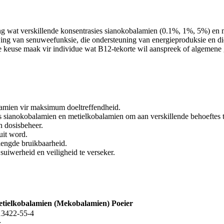
ing wat verskillende konsentrasies sianokobalamien (0.1%, 1%, 5%) en 
wing van senuweefunksie, die ondersteuning van energieproduksie en di
ale keuse maak vir individue wat B12-tekorte wil aanspreek of algemene
amien vir maksimum doeltreffendheid.
es sianokobalamien en metielkobalamien om aan verskillende behoeftes 
n dosisbeheer.
uit word.
rlengde bruikbaarheid.
uiwerheid en veiligheid te verseker.
tielkobalamien (Mekobalamien) Poeier
13422-55-4
: