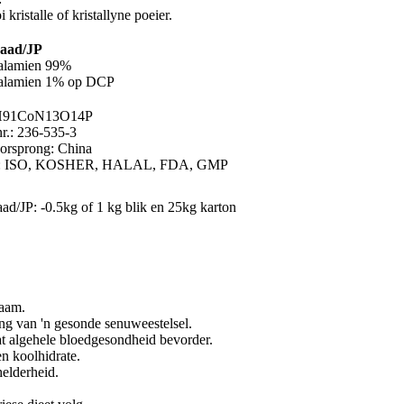
kristalle of kristallyne poeier.
raad/JP
alamien 99%
balamien 1% op DCP
H91CoN13O14P
.: 236-535-3
oorsprong: China
aat: ISO, KOSHER, HALAL, FDA, GMP
ad/JP: -0.5kg of 1 kg blik en 25kg karton
gaam.
ng van 'n gesonde senuweestelsel.
t algehele bloedgesondheid bevorder.
n koolhidrate.
helderheid.