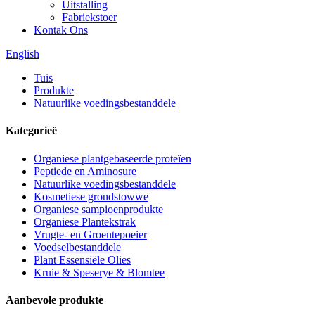
Uitstalling
Fabriekstoer
Kontak Ons
English
Tuis
Produkte
Natuurlike voedingsbestanddele
Kategorieë
Organiese plantgebaseerde proteïen
Peptiede en Aminosure
Natuurlike voedingsbestanddele
Kosmetiese grondstowwe
Organiese sampioenprodukte
Organiese Plantekstrak
Vrugte- en Groentepoeier
Voedselbestanddele
Plant Essensiële Olies
Kruie & Speserye & Blomtee
Aanbevole produkte