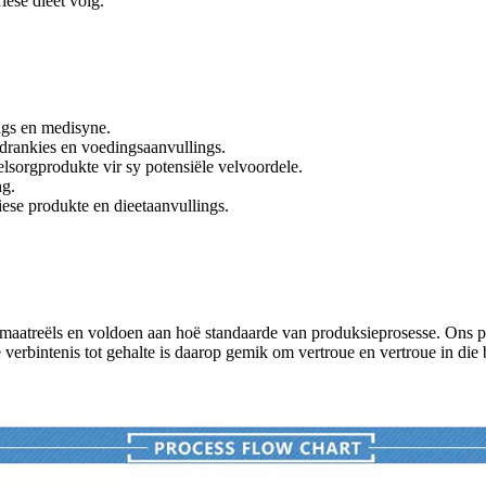
iese dieet volg.
ngs en medisyne.
drankies en voedingsaanvullings.
elsorgprodukte vir sy potensiële velvoordele.
ng.
ese produkte en dieetaanvullings.
atreëls en voldoen aan hoë standaarde van produksieprosesse. Ons prio
die verbintenis tot gehalte is daarop gemik om vertroue en vertroue in d