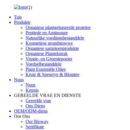
Tuis
Produkte
Organiese plantgebaseerde proteïen
Peptiede en Aminosure
Natuurlike voedingsbestanddele
Kosmetiese grondstowwe
Organiese sampioenprodukte
Organiese Plantekstrak
Vrugte- en Groentepoeier
Voedselbestanddele
Plant Essensiële Olies
Kruie & Speserye & Blomtee
Nuus
Nuus
Kennis
GEREELDE VRAE EN DIENSTE
Gereelde vrae
Ons Diens
OEM/ODM-diens
Oor Ons
Oor Bioway
Sertifikate