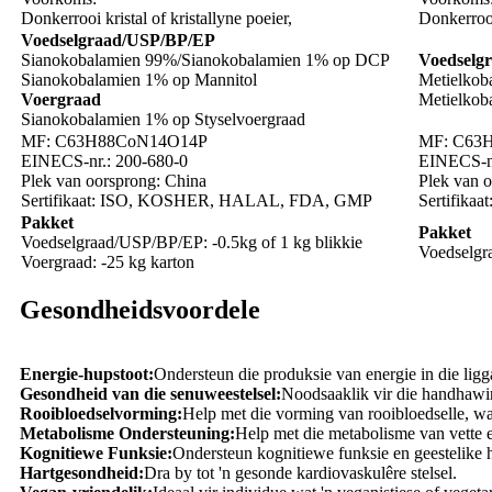
Donkerrooi kristal of kristallyne poeier,
Donkerrooi 
Voedselgraad/USP/BP/EP
Sianokobalamien 99%/
Sianokobalamien 1% op DCP
Voedselg
Sianokobalamien 1% op Mannitol
Metielkob
Voergraad
Metielko
Sianokobalamien 1% op Styselvoergraad
MF: C63H88CoN14O14P
MF: C63
EINECS-nr.: 200-680-0
EINECS-nr
Plek van oorsprong: China
Plek van 
Sertifikaat: ISO, KOSHER, HALAL, FDA, GMP
Sertifik
Pakket
Pakket
Voedselgraad/USP/BP/EP: -0.5kg of 1 kg blikkie
Voedselgra
Voergraad: -25 kg karton
Gesondheidsvoordele
Energie-hupstoot:
Ondersteun die produksie van energie in die lig
Gesondheid van die senuweestelsel:
Noodsaaklik vir die handhawi
Rooibloedselvorming:
Help met die vorming van rooibloedselle, wa
Metabolisme Ondersteuning:
Help met die metabolisme van vette e
Kognitiewe Funksie:
Ondersteun kognitiewe funksie en geestelike 
Hartgesondheid:
Dra by tot 'n gesonde kardiovaskulêre stelsel.