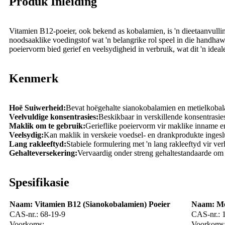
Produk Inleiding
Vitamien B12-poeier, ook bekend as kobalamien, is 'n dieetaanvull
noodsaaklike voedingstof wat 'n belangrike rol speel in die handha
poeiervorm bied gerief en veelsydigheid in verbruik, wat dit 'n ide
Kenmerk
Hoë Suiwerheid:
Bevat hoëgehalte sianokobalamien en metielkobal
Veelvuldige konsentrasies:
Beskikbaar in verskillende konsentrasi
Maklik om te gebruik:
Gerieflike poeiervorm vir maklike inname e
Veelsydig:
Kan maklik in verskeie voedsel- en drankprodukte ingesl
Lang rakleeftyd:
Stabiele formulering met 'n lang rakleeftyd vir ve
Gehalteversekering:
Vervaardig onder streng gehaltestandaarde om s
Spesifikasie
Naam: Vitamien B12 (Sianokobalamien) Poeier
Naam: Me
CAS-nr.: 68-19-9
CAS-nr.: 
Voorkoms:
Voorkoms