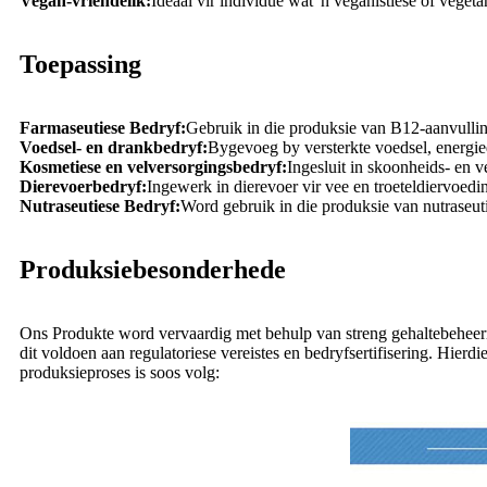
Vegan-vriendelik:
Ideaal vir individue wat 'n veganistiese of vegetar
Toepassing
Farmaseutiese Bedryf:
Gebruik in die produksie van B12-aanvulli
Voedsel- en drankbedryf:
Bygevoeg by versterkte voedsel, energie
Kosmetiese en velversorgingsbedryf:
Ingesluit in skoonheids- en v
Dierevoerbedryf:
Ingewerk in dierevoer vir vee en troeteldiervoedi
Nutraseutiese Bedryf:
Word gebruik in die produksie van nutraseuti
Produksiebesonderhede
Ons Produkte word vervaardig met behulp van streng gehaltebeheerma
dit voldoen aan regulatoriese vereistes en bedryfsertifisering. Hier
produksieproses is soos volg: