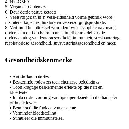
4. Nie-GMO
5. Vegan en Glutenvry
6. Deur derde partye getoets
7. Veelsydig: kan in 'n verskeidenheid vorme gebruik word,
insluitend kapsules, tinkture en velversorgingsprodukte.
8. Vertrou: Die uittreksel word deur wetenskaplike navorsing
ondersteun en is 'n betroubare natuurlike middel vir die
ondersteuning van lewergesondheid, immuniteit, streshantering,
respiratoriese gesondheid, spysverteringsgesondheid en meer.
Gesondheidskenmerke
• Anti-inflammatories
• Beskermde rotlewers teen chemiese beledigings
• Toon kragtige beskermende effekte op die hart en
bloedvate
• Inhibeer die vorming van lipiedperoksiede in die hartspier
of in die lewer
• Beïnvloed die funksie van ensieme
• Verminder bloedstolling
• Stimuleer die immuunstelsel