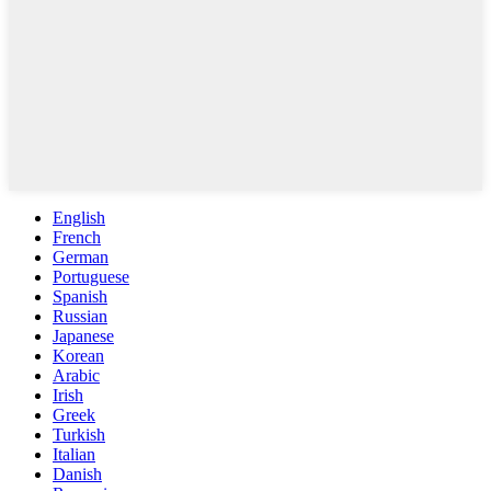
English
French
German
Portuguese
Spanish
Russian
Japanese
Korean
Arabic
Irish
Greek
Turkish
Italian
Danish