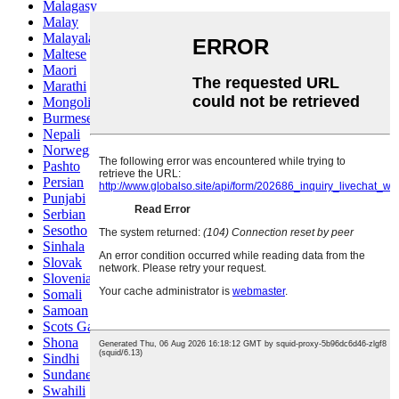
Malagasy
Malay
Malayalam
Maltese
Maori
Marathi
Mongolian
Burmese
Nepali
Norwegian
Pashto
Persian
Punjabi
Serbian
Sesotho
Sinhala
Slovak
Slovenian
Somali
Samoan
Scots Gaelic
Shona
Sindhi
Sundanese
Swahili