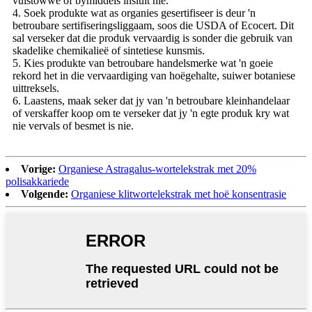
vulstowwe of bymiddels insluit nie.
4. Soek produkte wat as organies gesertifiseer is deur 'n
betroubare sertifiseringsliggaam, soos die USDA of Ecocert. Dit
sal verseker dat die produk vervaardig is sonder die gebruik van
skadelike chemikalieë of sintetiese kunsmis.
5. Kies produkte van betroubare handelsmerke wat 'n goeie
rekord het in die vervaardiging van hoëgehalte, suiwer botaniese
uittreksels.
6. Laastens, maak seker dat jy van 'n betroubare kleinhandelaar
of verskaffer koop om te verseker dat jy 'n egte produk kry wat
nie vervals of besmet is nie.
Vorige:
Organiese Astragalus-wortelekstrak met 20%
polisakkariede
Volgende:
Organiese klitwortelekstrak met hoë konsentrasie