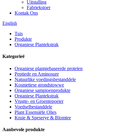
Uitstalling
Fabriekstoer
Kontak Ons
English
Tuis
Produkte
Organiese Plantekstrak
Kategorieë
Organiese plantgebaseerde proteïen
Peptiede en Aminosure
Natuurlike voedingsbestanddele
Kosmetiese grondstowwe
Organiese sampioenprodukte
Organiese Plantekstrak
Vrugte- en Groentepoeier
Voedselbestanddele
Plant Essensiële Olies
Kruie & Speserye & Blomtee
Aanbevole produkte