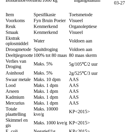
Bondelhoeveelheid
1000 kg
Ingangsdatum
03-27
Item
Spesifikasie
Toetsmetode
Voorkoms
Fyn Bruin Poeier
Visueel
Reuk
Kenmerkend
Organoleptiese
Smaak
Kenmerkend
Visueel
Ekstrak
Water
Voldoen aan
oplosmiddel
Droogmetode
Spuitdroging
Voldoen aan
Deeltjiegrootte
100% tot 80 maas
80 maas skerm
Verlies van
Maks. 5%
5g/105℃/2 uur
Droging
Asinhoud
Maks. 5%
2g/525℃/3 uur
Swaar metale
Maks. 10 dpm
AAS
Lood
Maks. 1 dpm
AAS
Arseen
Maks. 1 dpm
AAS
Kadmium
Maks. 1 dpm
AAS
Mercurius
Maks. 1 dpm
AAS
Totale
Maks. 10000
KP<2015>
plaattelling
kve/g
Skimmel en
Maks. 1000 kve/g
KP<2015>
gis
E. coli
Negatief/1g
KP<2015>