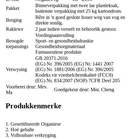
Binneverpakking met twee lae plastieksak,
Pakket
buitenste verpakking met 25 kg kartondrom.
Bêre in 'n goed geslote houer weg van vog en
Berging
direkte sonlig.
Raklewe
2 jaar indien verseël en behoorlik gestoor.
Voedingsaanvulling
Beoogde
Sport- en gesondheidsdrankie
toepassings
Gesondheidsorgmateriaal
Farmaseutiese produkte
GB 20371-2016
(EG) Nr. 396/2005 (EG) Nr. 1441 2007
Verwysing
(EG) Nr. 1881/2006 (EG) Nr. 396/2005
Kodeks vir voedselchemikalieë (FCC8)
(EG) Nr. 834/2007 (NOP) 7CFR Deel 205
Voorberei deur: Mev.
Goedgekeur deur: Mnr. Cheng
Ma
Produkkenmerke
1. Gesertifiseerde Organiese
2. Hoë gehalte
3. Volhoubare verkryging