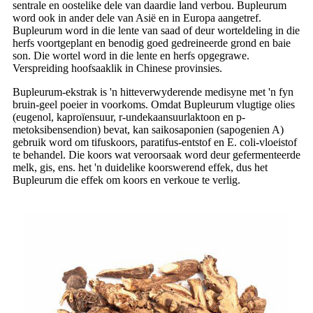
sentrale en oostelike dele van daardie land verbou. Bupleurum
word ook in ander dele van Asië en in Europa aangetref.
Bupleurum word in die lente van saad of deur worteldeling in die
herfs voortgeplant en benodig goed gedreineerde grond en baie
son. Die wortel word in die lente en herfs opgegrawe.
Verspreiding hoofsaaklik in Chinese provinsies.
Bupleurum-ekstrak is 'n hitteverwyderende medisyne met 'n fyn
bruin-geel poeier in voorkoms. Omdat Bupleurum vlugtige olies
(eugenol, kaproïensuur, r-undekaansuurlaktoon en p-
metoksibensendion) bevat, kan saikosaponien (sapogenien A)
gebruik word om tifuskoors, paratifus-entstof en E. coli-vloeistof
te behandel. Die koors wat veroorsaak word deur gefermenteerde
melk, gis, ens. het 'n duidelike koorswerend effek, dus het
Bupleurum die effek om koors en verkoue te verlig.