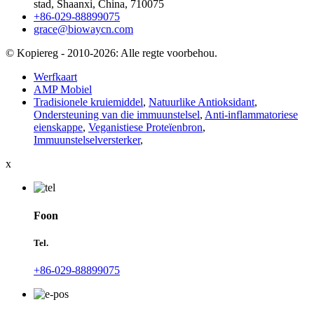
stad, Shaanxi, China, 710075
+86-029-88899075
grace@biowaycn.com
© Kopiereg - 2010-2026: Alle regte voorbehou.
Werfkaart
AMP Mobiel
Tradisionele kruiemiddel
,
Natuurlike Antioksidant
,
Ondersteuning van die immuunstelsel
,
Anti-inflammatoriese
eienskappe
,
Veganistiese Proteïenbron
,
Immuunstelselversterker
,
x
Foon
Tel.
+86-029-88899075