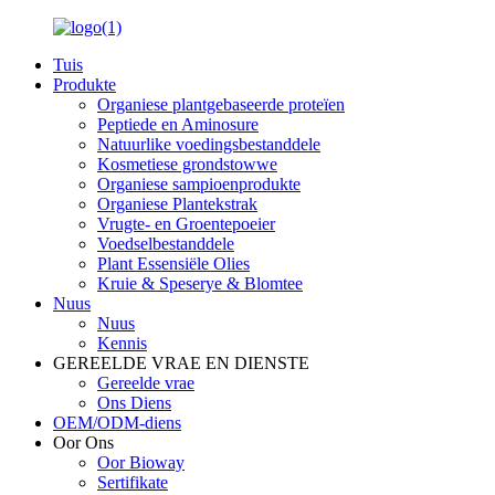
Tuis
Produkte
Organiese plantgebaseerde proteïen
Peptiede en Aminosure
Natuurlike voedingsbestanddele
Kosmetiese grondstowwe
Organiese sampioenprodukte
Organiese Plantekstrak
Vrugte- en Groentepoeier
Voedselbestanddele
Plant Essensiële Olies
Kruie & Speserye & Blomtee
Nuus
Nuus
Kennis
GEREELDE VRAE EN DIENSTE
Gereelde vrae
Ons Diens
OEM/ODM-diens
Oor Ons
Oor Bioway
Sertifikate