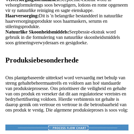
velsorgformulerings soos bevogtigers, lotions en rome opgeneem
vir sy natuurlike reiniging en sagte eienskappe.
Haarversorging:
Dit is 'n belangrike bestanddeel in natuurlike
haarversorgingsprodukte soos haarmaskers, serums en
stileringsprodukte.
Natuurlike Skoonheidsmiddels:
Seepbessie-ekstrak word
gebruik in die formulering van natuurlike skoonheidsmiddels
soos grimeringverwyderaars en gesigdoeke.
Produksiebesonderhede
Ons plantgebaseerde uittreksel word vervaardig met behulp van
streng gehaltebeheermaatreëls en voldoen aan hoë standaarde
van produksieprosesse. Ons prioritiseer die veiligheid en gehalte
van ons produk en verseker dat dit aan regulatoriese vereistes en
bedryfsertifisering voldoen. Hierdie verbintenis tot gehalte is
daarop gemik om vertroue en vertroue in die betroubaarheid van
ons produk te vestig. Die algemene produksieproses is soos volg: