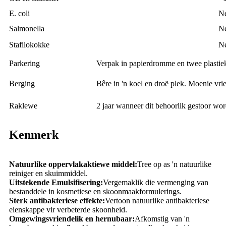
E. coli
Ne
Salmonella
Ne
Stafilokokke
Ne
Parkering
Verpak in papierdromme en twee plastie
Berging
Bêre in 'n koel en droë plek. Moenie vrie
Raklewe
2 jaar wanneer dit behoorlik gestoor wor
Kenmerk
Natuurlike oppervlakaktiewe middel:
Tree op as 'n natuurlike
reiniger en skuimmiddel.
Uitstekende Emulsifisering:
Vergemaklik die vermenging van
bestanddele in kosmetiese en skoonmaakformulerings.
Sterk antibakteriese effekte:
Vertoon natuurlike antibakteriese
eienskappe vir verbeterde skoonheid.
Omgewingsvriendelik en hernubaar:
Afkomstig van 'n