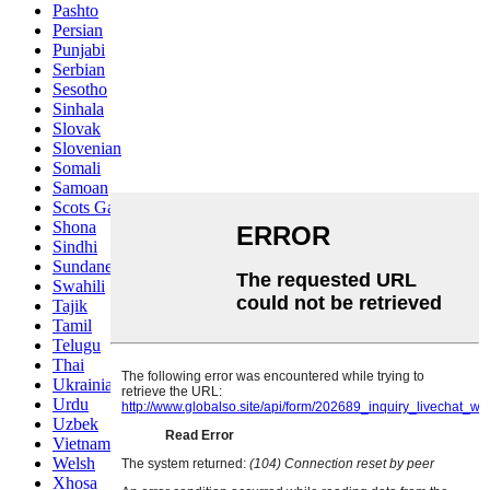
Pashto
Persian
Punjabi
Serbian
Sesotho
Sinhala
Slovak
Slovenian
Somali
Samoan
Scots Gaelic
Shona
Sindhi
Sundanese
Swahili
Tajik
Tamil
Telugu
Thai
Ukrainian
Urdu
Uzbek
Vietnamese
Welsh
Xhosa