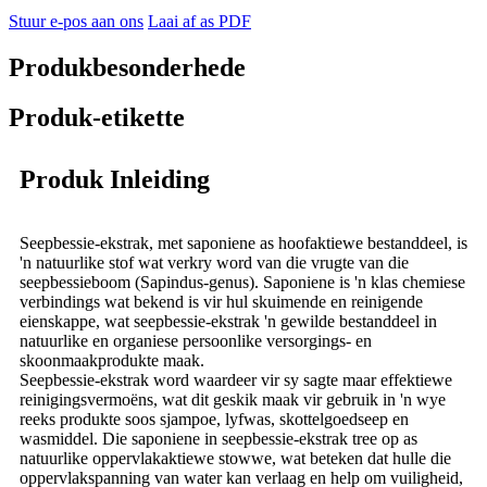
Stuur e-pos aan ons
Laai af as PDF
Produkbesonderhede
Produk-etikette
Produk Inleiding
Seepbessie-ekstrak, met saponiene as hoofaktiewe bestanddeel, is
'n natuurlike stof wat verkry word van die vrugte van die
seepbessieboom (Sapindus-genus). Saponiene is 'n klas chemiese
verbindings wat bekend is vir hul skuimende en reinigende
eienskappe, wat seepbessie-ekstrak 'n gewilde bestanddeel in
natuurlike en organiese persoonlike versorgings- en
skoonmaakprodukte maak.
Seepbessie-ekstrak word waardeer vir sy sagte maar effektiewe
reinigingsvermoëns, wat dit geskik maak vir gebruik in 'n wye
reeks produkte soos sjampoe, lyfwas, skottelgoedseep en
wasmiddel. Die saponiene in seepbessie-ekstrak tree op as
natuurlike oppervlakaktiewe stowwe, wat beteken dat hulle die
oppervlakspanning van water kan verlaag en help om vuiligheid,