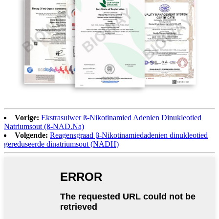
Vorige:
Ekstrasuiwer ß-Nikotinamied Adenien Dinukleotied
Natriumsout (ß-NAD.Na)
Volgende:
Reagensgraad β-Nikotinamiedadenien dinukleotied
gereduseerde dinatriumsout (NADH)