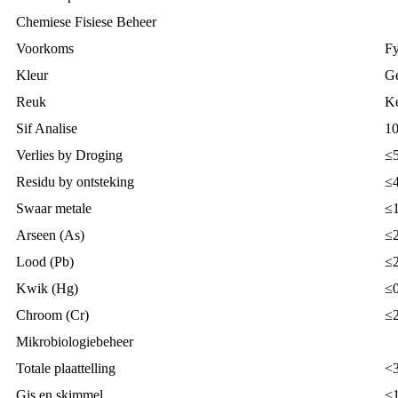
Chemiese Fisiese Beheer
Voorkoms
Fy
Kleur
Ge
Reuk
K
Sif Analise
10
Verlies by Droging
≤
Residu by ontsteking
≤
Swaar metale
≤
Arseen (As)
≤
Lood (Pb)
≤
Kwik (Hg)
≤
Chroom (Cr)
≤
Mikrobiologiebeheer
Totale plaattelling
<3
Gis en skimmel
<1