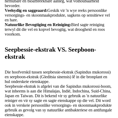
hernubare en bioafbreekbare aanleg, wat volhoubaarheid
bevorder.
Veelsydig en saggeaard:
Geskik vir 'n wye reeks persoonlike
versorgings- en skoonmaakprodukte, sagkens op sensitiewe vel
en hare.
Natuurlike Bevogtiging en Reiniging:
Bied sagte reiniging
terwyl dit die vel en kopvel bevogtig, wat droogheid en roos
voorkom.
Seepbessie-ekstrak VS. Seepboon-
ekstrak
Die hoofverskil tussen seepbessie-ekstrak (Sapindus mukorossi)
en seepboon-ekstrak (Gleditsia sinensis) lê in die bronplant en
hul onderskeie eienskappe.
Seepbessie-ekstrak is afgelei van die Sapindus mukorossi-boom,
wat inheems is aan die Himalajas, Indië, Indochina, Suid-China,
Japan en Taiwan. Dit is bekend vir sy gebruik as 'n natuurlike
reiniger en vir sy sagte en sagte eienskappe op die vel. Dit word
ook in verskeie persoonlike versorgings- en skoonmaakprodukte
gebruik as gevolg van sy natuurlike antibakteriese en antifungale
eienskappe.