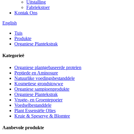
Uitstalling
Fabriekstoer
Kontak Ons
English
Tuis
Produkte
Organiese Plantekstrak
Kategorieë
Organiese plantgebaseerde proteïen
Peptiede en Aminosure
Natuurlike voedingsbestanddele
Kosmetiese grondstowwe
Organiese sampioenprodukte
Organiese Plantekstrak
Vrugte- en Groentepoeier
Voedselbestanddele
Plant Essensiële Olies
Kruie & Speserye & Blomtee
Aanbevole produkte