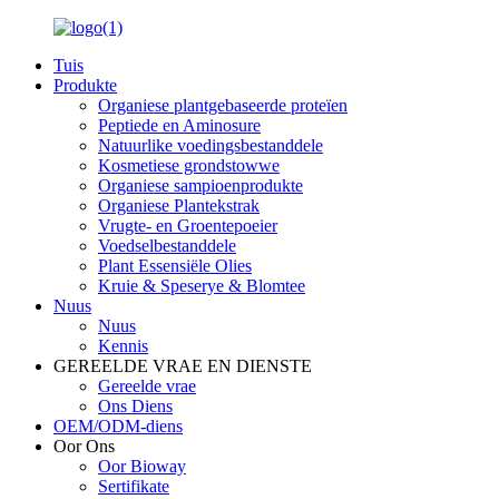
Tuis
Produkte
Organiese plantgebaseerde proteïen
Peptiede en Aminosure
Natuurlike voedingsbestanddele
Kosmetiese grondstowwe
Organiese sampioenprodukte
Organiese Plantekstrak
Vrugte- en Groentepoeier
Voedselbestanddele
Plant Essensiële Olies
Kruie & Speserye & Blomtee
Nuus
Nuus
Kennis
GEREELDE VRAE EN DIENSTE
Gereelde vrae
Ons Diens
OEM/ODM-diens
Oor Ons
Oor Bioway
Sertifikate