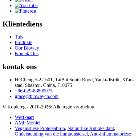
Kliëntediens
Tuis
Produkte
Oor Bioway
Kontak Ons
kontak ons
HeCheng 5-2-1601, TaiBai South Rood, Yanta-distrik, Xi'an-
stad, Shaanxi, China, 710075
+86-029-88899075
grace@biowaycn.com
© Kopiereg - 2010-2026: Alle regte voorbehou.
Werfkaart
AMP Mobiel
Veganistiese Proteïenbron
,
Natuurlike Antioksidant
,
Ondersteuning van die immuunstelsel
,
Anti-inflammatoriese