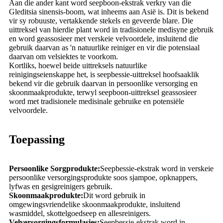
Aan die ander kant word seepboon-ekstrak verkry van die
Gleditsia sinensis-boom, wat inheems aan Asië is. Dit is bekend
vir sy robuuste, vertakkende stekels en geveerde blare. Die
uittreksel van hierdie plant word in tradisionele medisyne gebruik
en word geassosieer met verskeie velvoordele, insluitend die
gebruik daarvan as 'n natuurlike reiniger en vir die potensiaal
daarvan om velsiektes te voorkom.
Kortliks, hoewel beide uittreksels natuurlike
reinigingseienskappe het, is seepbessie-uittreksel hoofsaaklik
bekend vir die gebruik daarvan in persoonlike versorging en
skoonmaakprodukte, terwyl seepboon-uittreksel geassosieer
word met tradisionele medisinale gebruike en potensiële
velvoordele.
Toepassing
Persoonlike Sorgprodukte:
Seepbessie-ekstrak word in verskeie
persoonlike versorgingsprodukte soos sjampoe, opknappers,
lyfwas en gesigreinigers gebruik.
Skoonmaakprodukte:
Dit word gebruik in
omgewingsvriendelike skoonmaakprodukte, insluitend
wasmiddel, skottelgoedseep en allesreinigers.
Velversorgingsformulasies:
Seepbessie-ekstrak word in