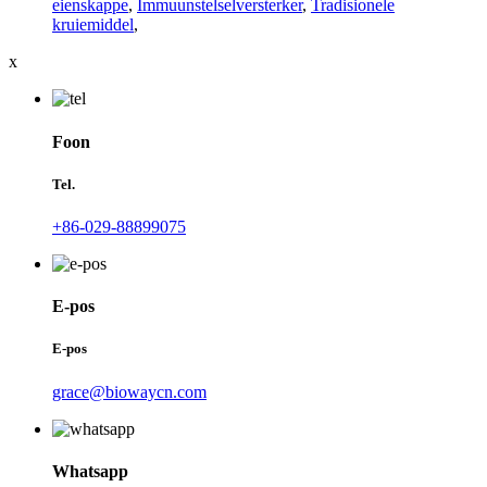
eienskappe
,
Immuunstelselversterker
,
Tradisionele
kruiemiddel
,
x
Foon
Tel.
+86-029-88899075
E-pos
E-pos
grace@biowaycn.com
Whatsapp