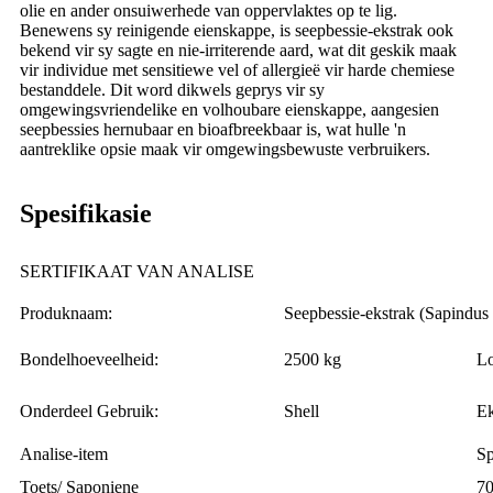
olie en ander onsuiwerhede van oppervlaktes op te lig.
Benewens sy reinigende eienskappe, is seepbessie-ekstrak ook
bekend vir sy sagte en nie-irriterende aard, wat dit geskik maak
vir individue met sensitiewe vel of allergieë vir harde chemiese
bestanddele. Dit word dikwels geprys vir sy
omgewingsvriendelike en volhoubare eienskappe, aangesien
seepbessies hernubaar en bioafbreekbaar is, wat hulle 'n
aantreklike opsie maak vir omgewingsbewuste verbruikers.
Spesifikasie
SERTIFIKAAT VAN ANALISE
Produknaam:
Seepbessie-ekstrak (Sapindus
Bondelhoeveelheid:
2500 kg
L
Onderdeel Gebruik:
Shell
Ek
Analise-item
Sp
Toets/ Saponiene
7