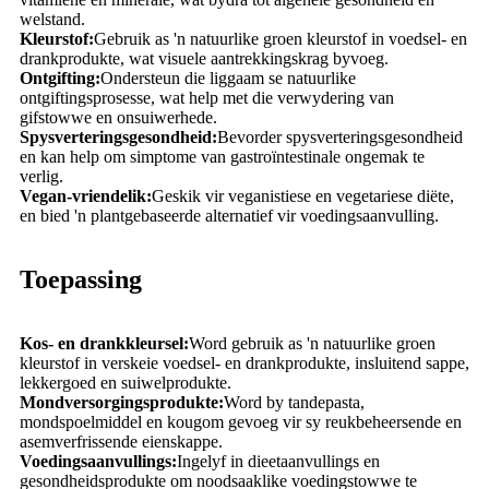
welstand.
Kleurstof:
Gebruik as 'n natuurlike groen kleurstof in voedsel- en
drankprodukte, wat visuele aantrekkingskrag byvoeg.
Ontgifting:
Ondersteun die liggaam se natuurlike
ontgiftingsprosesse, wat help met die verwydering van
gifstowwe en onsuiwerhede.
Spysverteringsgesondheid:
Bevorder spysverteringsgesondheid
en kan help om simptome van gastroïntestinale ongemak te
verlig.
Vegan-vriendelik:
Geskik vir veganistiese en vegetariese diëte,
en bied 'n plantgebaseerde alternatief vir voedingsaanvulling.
Toepassing
Kos- en drankkleursel:
Word gebruik as 'n natuurlike groen
kleurstof in verskeie voedsel- en drankprodukte, insluitend sappe,
lekkergoed en suiwelprodukte.
Mondversorgingsprodukte:
Word by tandepasta,
mondspoelmiddel en kougom gevoeg vir sy reukbeheersende en
asemverfrissende eienskappe.
Voedingsaanvullings:
Ingelyf in dieetaanvullings en
gesondheidsprodukte om noodsaaklike voedingstowwe te