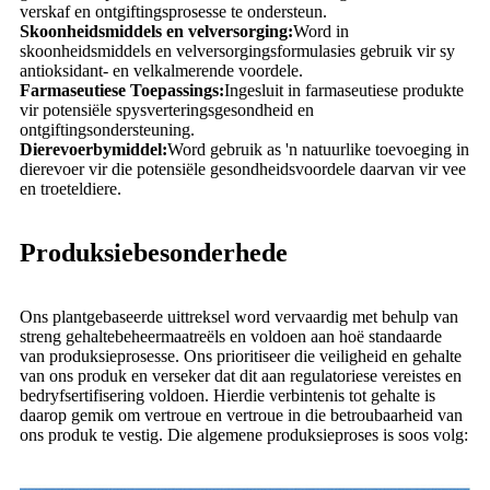
verskaf en ontgiftingsprosesse te ondersteun.
Skoonheidsmiddels en velversorging:
Word in
skoonheidsmiddels en velversorgingsformulasies gebruik vir sy
antioksidant- en velkalmerende voordele.
Farmaseutiese Toepassings:
Ingesluit in farmaseutiese produkte
vir potensiële spysverteringsgesondheid en
ontgiftingsondersteuning.
Dierevoerbymiddel:
Word gebruik as 'n natuurlike toevoeging in
dierevoer vir die potensiële gesondheidsvoordele daarvan vir vee
en troeteldiere.
Produksiebesonderhede
Ons plantgebaseerde uittreksel word vervaardig met behulp van
streng gehaltebeheermaatreëls en voldoen aan hoë standaarde
van produksieprosesse. Ons prioritiseer die veiligheid en gehalte
van ons produk en verseker dat dit aan regulatoriese vereistes en
bedryfsertifisering voldoen. Hierdie verbintenis tot gehalte is
daarop gemik om vertroue en vertroue in die betroubaarheid van
ons produk te vestig. Die algemene produksieproses is soos volg: