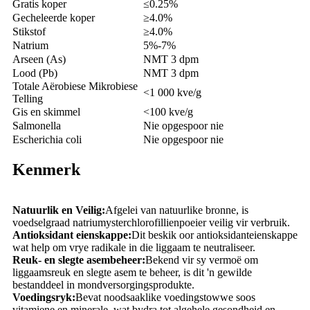
Gratis koper
≤0.25%
Gecheleerde koper
≥4.0%
Stikstof
≥4.0%
Natrium
5%-7%
Arseen (As)
NMT 3 dpm
Lood (Pb)
NMT 3 dpm
Totale Aërobiese Mikrobiese
<1 000 kve/g
Telling
Gis en skimmel
<100 kve/g
Salmonella
Nie opgespoor nie
Escherichia coli
Nie opgespoor nie
Kenmerk
Natuurlik en Veilig:
Afgelei van natuurlike bronne, is
voedselgraad natriumysterchlorofillienpoeier veilig vir verbruik.
Antioksidant eienskappe:
Dit beskik oor antioksidanteienskappe
wat help om vrye radikale in die liggaam te neutraliseer.
Reuk- en slegte asembeheer:
Bekend vir sy vermoë om
liggaamsreuk en slegte asem te beheer, is dit 'n gewilde
bestanddeel in mondversorgingsprodukte.
Voedingsryk:
Bevat noodsaaklike voedingstowwe soos
vitamiene en minerale, wat bydra tot algehele gesondheid en