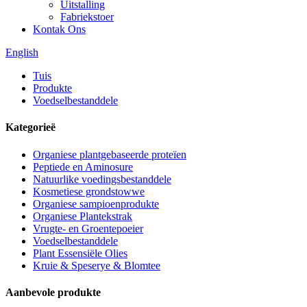
Uitstalling
Fabriekstoer
Kontak Ons
English
Tuis
Produkte
Voedselbestanddele
Kategorieë
Organiese plantgebaseerde proteïen
Peptiede en Aminosure
Natuurlike voedingsbestanddele
Kosmetiese grondstowwe
Organiese sampioenprodukte
Organiese Plantekstrak
Vrugte- en Groentepoeier
Voedselbestanddele
Plant Essensiële Olies
Kruie & Speserye & Blomtee
Aanbevole produkte