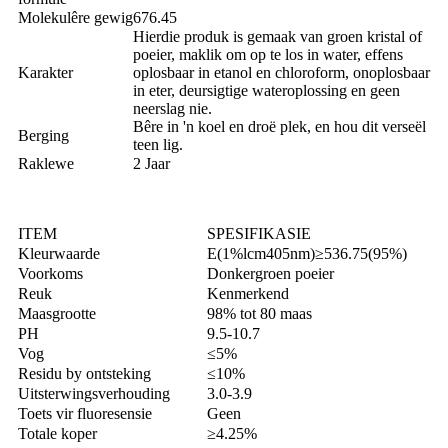
Molekulêre gewig
676.45
Hierdie produk is gemaak van groen kristal of
poeier, maklik om op te los in water, effens
Karakter
oplosbaar in etanol en chloroform, onoplosbaar
in eter, deursigtige wateroplossing en geen
neerslag nie.
Bêre in 'n koel en droë plek, en hou dit verseël
Berging
teen lig.
Raklewe
2 Jaar
ITEM
SPESIFIKASIE
Kleurwaarde
E(1%lcm405nm)≥536.75(95%)
Voorkoms
Donkergroen poeier
Reuk
Kenmerkend
Maasgrootte
98% tot 80 maas
PH
9.5-10.7
Vog
≤5%
Residu by ontsteking
≤10%
Uitsterwingsverhouding
3.0-3.9
Toets vir fluoresensie
Geen
Totale koper
≥4.25%