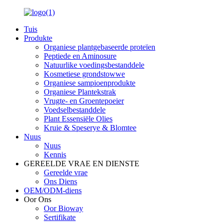
Tuis
Produkte
Organiese plantgebaseerde proteïen
Peptiede en Aminosure
Natuurlike voedingsbestanddele
Kosmetiese grondstowwe
Organiese sampioenprodukte
Organiese Plantekstrak
Vrugte- en Groentepoeier
Voedselbestanddele
Plant Essensiële Olies
Kruie & Speserye & Blomtee
Nuus
Nuus
Kennis
GEREELDE VRAE EN DIENSTE
Gereelde vrae
Ons Diens
OEM/ODM-diens
Oor Ons
Oor Bioway
Sertifikate