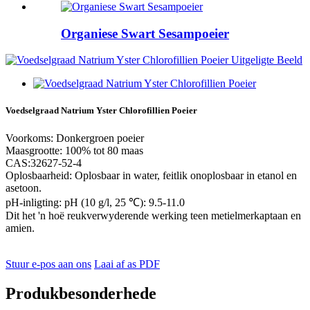
Organiese Swart Sesampoeier
Voedselgraad Natrium Yster Chlorofillien Poeier
Voorkoms: Donkergroen poeier
Maasgrootte: 100% tot 80 maas
CAS:32627-52-4
Oplosbaarheid: Oplosbaar in water, feitlik onoplosbaar in etanol en
asetoon.
pH-inligting: pH (10 g/l, 25 ℃): 9.5-11.0
Dit het 'n hoë reukverwyderende werking teen metielmerkaptaan en
amien.
Stuur e-pos aan ons
Laai af as PDF
Produkbesonderhede