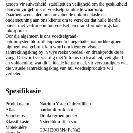
getoets vir suiwerheid, stabiliteit en veiligheid om die geskiktheid
daarvan vir gebruik in voedselprodukte te waarborg.
Daarbenewens bied ons omvattende dokumentasie en
ondersteuning aan ons kliënte om te verseker dat hulle hierdie
poeier met vertroue in hul voedsel- en drankformulerings kan
inkorporeer.
Oor die algemeen is ons voedselgraad-
natriumysterchlorofillienpoeier 'n hoëgehalte, natuurlike groen
pigment wat gebruik kan word om kleur en visuele
aantrekkingskrag by 'n wye reeks voedsel- en drankprodukte te
voeg. Dit word vervaardig met 'n fokus op kwaliteit, veiligheid
en voldoening, wat dit 'n ideale keuse maak vir vervaardigers wat
die visuele aantrekkingskrag van hul voedselprodukte wil
verbeter.
Spesifikasie
Produknaam
Natrium Yster Chlorofillien
Alias
natriumferrofolaat
Voorkoms
Donkergroen poeier
Klassifikasie
Ysterchlorofil 'n sout
Molekulêre
C34H30O5N4FeNa2
formule