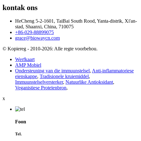
kontak ons
HeCheng 5-2-1601, TaiBai South Rood, Yanta-distrik, Xi'an-
stad, Shaanxi, China, 710075
+86-029-88899075
grace@biowaycn.com
© Kopiereg - 2010-2026: Alle regte voorbehou.
Werfkaart
AMP Mobiel
Ondersteuning van die immuunstelsel
,
Anti-inflammatoriese
eienskappe
,
Tradisionele kruiemiddel
,
Immuunstelselversterker
,
Natuurlike Antioksidant
,
Veganistiese Proteïenbron
,
x
Foon
Tel.