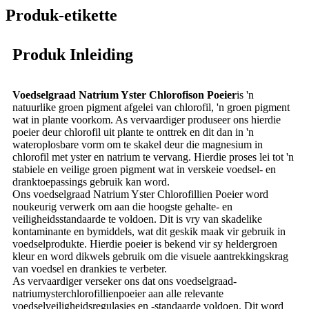
Produk-etikette
Produk Inleiding
Voedselgraad Natrium Yster Chlorofison Poeier
is 'n
natuurlike groen pigment afgelei van chlorofil, 'n groen pigment
wat in plante voorkom. As vervaardiger produseer ons hierdie
poeier deur chlorofil uit plante te onttrek en dit dan in 'n
wateroplosbare vorm om te skakel deur die magnesium in
chlorofil met yster en natrium te vervang. Hierdie proses lei tot 'n
stabiele en veilige groen pigment wat in verskeie voedsel- en
dranktoepassings gebruik kan word.
Ons voedselgraad Natrium Yster Chlorofillien Poeier word
noukeurig verwerk om aan die hoogste gehalte- en
veiligheidsstandaarde te voldoen. Dit is vry van skadelike
kontaminante en bymiddels, wat dit geskik maak vir gebruik in
voedselprodukte. Hierdie poeier is bekend vir sy heldergroen
kleur en word dikwels gebruik om die visuele aantrekkingskrag
van voedsel en drankies te verbeter.
As vervaardiger verseker ons dat ons voedselgraad-
natriumysterchlorofillienpoeier aan alle relevante
voedselveiligheidsregulasies en -standaarde voldoen. Dit word