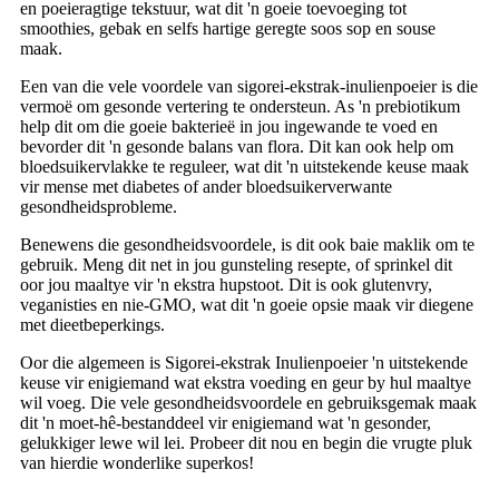
en poeieragtige tekstuur, wat dit 'n goeie toevoeging tot
smoothies, gebak en selfs hartige geregte soos sop en souse
maak.
Een van die vele voordele van sigorei-ekstrak-inulienpoeier is die
vermoë om gesonde vertering te ondersteun. As 'n prebiotikum
help dit om die goeie bakterieë in jou ingewande te voed en
bevorder dit 'n gesonde balans van flora. Dit kan ook help om
bloedsuikervlakke te reguleer, wat dit 'n uitstekende keuse maak
vir mense met diabetes of ander bloedsuikerverwante
gesondheidsprobleme.
Benewens die gesondheidsvoordele, is dit ook baie maklik om te
gebruik. Meng dit net in jou gunsteling resepte, of sprinkel dit
oor jou maaltye vir 'n ekstra hupstoot. Dit is ook glutenvry,
veganisties en nie-GMO, wat dit 'n goeie opsie maak vir diegene
met dieetbeperkings.
Oor die algemeen is Sigorei-ekstrak Inulienpoeier 'n uitstekende
keuse vir enigiemand wat ekstra voeding en geur by hul maaltye
wil voeg. Die vele gesondheidsvoordele en gebruiksgemak maak
dit 'n moet-hê-bestanddeel vir enigiemand wat 'n gesonder,
gelukkiger lewe wil lei. Probeer dit nou en begin die vrugte pluk
van hierdie wonderlike superkos!