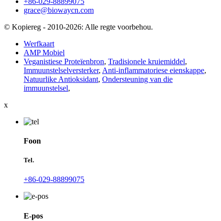
+86-029-88899075
grace@biowaycn.com
© Kopiereg - 2010-2026: Alle regte voorbehou.
Werfkaart
AMP Mobiel
Veganistiese Proteïenbron
,
Tradisionele kruiemiddel
,
Immuunstelselversterker
,
Anti-inflammatoriese eienskappe
,
Natuurlike Antioksidant
,
Ondersteuning van die
immuunstelsel
,
x
Foon
Tel.
+86-029-88899075
E-pos