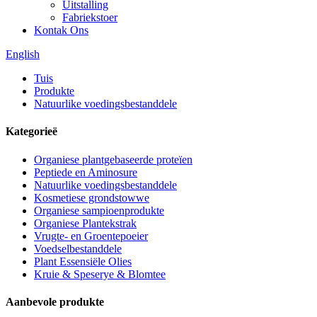
Uitstalling
Fabriekstoer
Kontak Ons
English
Tuis
Produkte
Natuurlike voedingsbestanddele
Kategorieë
Organiese plantgebaseerde proteïen
Peptiede en Aminosure
Natuurlike voedingsbestanddele
Kosmetiese grondstowwe
Organiese sampioenprodukte
Organiese Plantekstrak
Vrugte- en Groentepoeier
Voedselbestanddele
Plant Essensiële Olies
Kruie & Speserye & Blomtee
Aanbevole produkte