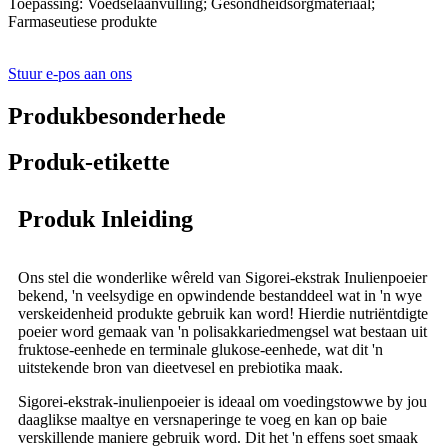
Toepassing: Voedselaanvulling; Gesondheidsorgmateriaal;
Farmaseutiese produkte
Stuur e-pos aan ons
Produkbesonderhede
Produk-etikette
Produk Inleiding
Ons stel die wonderlike wêreld van Sigorei-ekstrak Inulienpoeier
bekend, 'n veelsydige en opwindende bestanddeel wat in 'n wye
verskeidenheid produkte gebruik kan word! Hierdie nutriëntdigte
poeier word gemaak van 'n polisakkariedmengsel wat bestaan ​​uit
fruktose-eenhede en terminale glukose-eenhede, wat dit 'n
uitstekende bron van dieetvesel en prebiotika maak.
Sigorei-ekstrak-inulienpoeier is ideaal om voedingstowwe by jou
daaglikse maaltye en versnaperinge te voeg en kan op baie
verskillende maniere gebruik word. Dit het 'n effens soet smaak