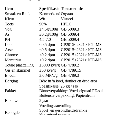
Item
Spesifikasie
Toetsmetode
Smaak en Reuk
Kenmerkend
Orgaan
Kleur
Wit
Visueel
Toets
90%
HPLC
Vog
≤4.5g/100g
GB 5009.3
As
≤0.2g/100g
GB 5009.4
PH
4.5-7.0
GB 5009.4
Lood
<0.5 dpm
CP2015<2321> ICP-MS
Arseen
<0.5 dpm
CP2015<2321> ICP-MS
Chrome
<0.2 dpm
CP2015<2321> ICP-MS
Mercurius
<0.2 dpm
CP2015<2321> ICP-MS
Totale plaattelling
≤3000 kve/g
GB 4789.2
Gis en skimmel
≤50 kve/g
GB 4789.15
E. coli
3.6 MPN/g
GB 4789.3
Berging
Bêre in 'n koel, donker en droë area
Spesifikasie: 25 kg / sak
Pakket
Binneverpakking: Voedselgraad PE-sak
Buitenste verpakking: Papierdrom
Raklewe
2 jaar
Voedingsaanvulling
Sport- en gesondheidsdrankie
Beoogde
Nie-suiwel roomys