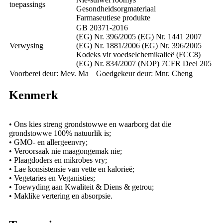
toepassings
Gesondheidsorgmateriaal
Farmaseutiese produkte
GB 20371-2016
(EG) Nr. 396/2005 (EG) Nr. 1441 2007
Verwysing
(EG) Nr. 1881/2006 (EG) Nr. 396/2005
Kodeks vir voedselchemikalieë (FCC8)
(EG) Nr. 834/2007 (NOP) 7CFR Deel 205
Voorberei deur: Mev. Ma
Goedgekeur deur: Mnr. Cheng
Kenmerk
• Ons kies streng grondstowwe en waarborg dat die
grondstowwe 100% natuurlik is;
• GMO- en allergeenvry;
• Veroorsaak nie maagongemak nie;
• Plaagdoders en mikrobes vry;
• Lae konsistensie van vette en kalorieë;
• Vegetaries en Veganisties;
• Toewyding aan Kwaliteit & Diens & getrou;
• Maklike vertering en absorpsie.