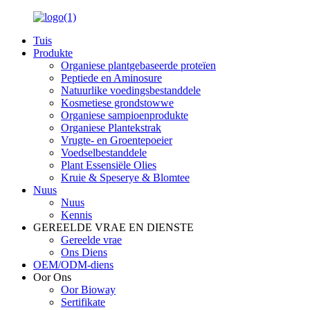
Tuis
Produkte
Organiese plantgebaseerde proteïen
Peptiede en Aminosure
Natuurlike voedingsbestanddele
Kosmetiese grondstowwe
Organiese sampioenprodukte
Organiese Plantekstrak
Vrugte- en Groentepoeier
Voedselbestanddele
Plant Essensiële Olies
Kruie & Speserye & Blomtee
Nuus
Nuus
Kennis
GEREELDE VRAE EN DIENSTE
Gereelde vrae
Ons Diens
OEM/ODM-diens
Oor Ons
Oor Bioway
Sertifikate