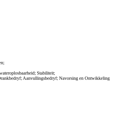
en;
teroplosbaarheid; Stabiliteit;
Drankbedryf; Aanvullingsbedryf; Navorsing en Ontwikkeling