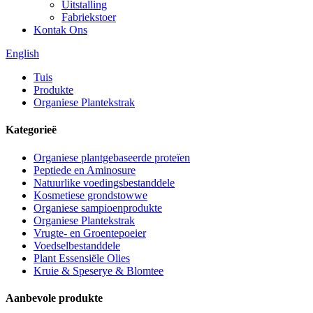
Uitstalling
Fabriekstoer
Kontak Ons
English
Tuis
Produkte
Organiese Plantekstrak
Kategorieë
Organiese plantgebaseerde proteïen
Peptiede en Aminosure
Natuurlike voedingsbestanddele
Kosmetiese grondstowwe
Organiese sampioenprodukte
Organiese Plantekstrak
Vrugte- en Groentepoeier
Voedselbestanddele
Plant Essensiële Olies
Kruie & Speserye & Blomtee
Aanbevole produkte