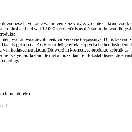
polifenoliese flavonoïde wat in verskeie vrugte, groente en kruie voor
teroplosbaarheid wat 12 000 keer hoër is as dié van rutin, wat dit gesk
produkte.
iliteit, wat dit waardevol maak vir verskeie toepassings. Dit is bekend 
. Daar is getoon dat AGR voordelige effekte op velselle het, insluite
an kollageenstruktuur. Dit word in kosmetiese produkte gebruik as 'n
en reukvrye bioflavonoïde met antioksidant- en fotostabiliserende eiens
rmulerings.
ca blom uittreksel
ca L.