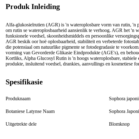
Produk Inleiding
Alfa-glukosielrutien (AGR) is 'n wateroplosbare vorm van rutin, 'n 
om rutin se wateroplosbaarheid aansienlik te verhoog. AGR het 'n wa
funksionele voedsel, skoonheidsmiddels en persoonlike versorgings
AGR beskik oor hoë oplosbaarheid, stabiliteit en verbeterde fotostab
die potensiaal om natuurlike pigmente se fotodegradasie te voorkom
vorming van Gevorderde Glikasie Eindprodukte (AGE's), en behoud v
Kortliks, Alpha Glucosyl Rutin is 'n hoogs wateroplosbare, stabiele 
produkte, insluitend voedsel, drankies, aanvullings en kosmetiese fo
Spesifikasie
Produknaam
Sophora japoni
Botaniese Latynse Naam
Sophora Japoni
Uitgetrekte dele
Blomknop