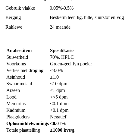
Gebruik vlakke
0.05%-0.5%
Berging
Beskerm teen lig, hitte, suurstof en vog
Raklewe
24 maande
Analise-item
Spesifikasie
Suiwerheid
70%, HPLC
Voorkoms
Groen-geel fyn poeier
Verlies met droging
≤3.0%
Asinhoud
≤1.0
Swaar metaal
≤10 dpm
Arseen
<1 dpm
Lood
<<5 dpm
Mercurius
<0.1 dpm
Kadmium
<0.1 dpm
Plaagdoders
Negatief
Oplosmiddel
wonings
≤0.01%
Totale plaattelling
≤1000 kve/g