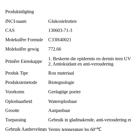
Produkinligting
INCI-naam
Glukosielrutien
CAS
130603-71-3
Molekulêre Formule
C33H40021
Molekulêre gewig
772.66
1. Beskerm die epidermis en dermis teen UV
Primêre Eienskappe
2. Antioksidant en anti-veroudering
Produk Tipe
Rou materiaal
Produksiemetode
Biotegnologie
Voorkoms
Geelagtige poeier
Oplosbaarheid
Wateroplosbaar
Grootte
Aanpasbaar
Toepassing
Gebruik in gladmakende, anti-veroudering e
Gebruik Aanbevelings
Vermy temperature bo 60°℃