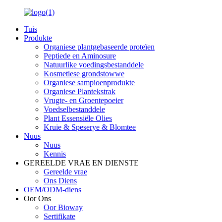
Tuis
Produkte
Organiese plantgebaseerde proteïen
Peptiede en Aminosure
Natuurlike voedingsbestanddele
Kosmetiese grondstowwe
Organiese sampioenprodukte
Organiese Plantekstrak
Vrugte- en Groentepoeier
Voedselbestanddele
Plant Essensiële Olies
Kruie & Speserye & Blomtee
Nuus
Nuus
Kennis
GEREELDE VRAE EN DIENSTE
Gereelde vrae
Ons Diens
OEM/ODM-diens
Oor Ons
Oor Bioway
Sertifikate