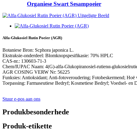
Organiese Swart Sesampoeier
Alfa-Glukosiel Rutin Poeier (AGR)
Botaniese Bron: Scphora japonica L.
Ekstraksie-onderdeel: Blomknopspesifikasie: 70% HPLC
CAS-nr.: 130603-71-3
Chem/IUPAC Naam: 4(G)-alfa-Glukopiranosiel-rutienα-glukosielruti
AGR COSING VERW Nr: 56225
Funksies: Antioksidant; Anti-fotoveroudering; Fotobeskermend; Hoë wa
Toepassing: Farmaseutiese Bedryf; Kosmetiese Bedryf; Voedsel- en 
Stuur e-pos aan ons
Produkbesonderhede
Produk-etikette