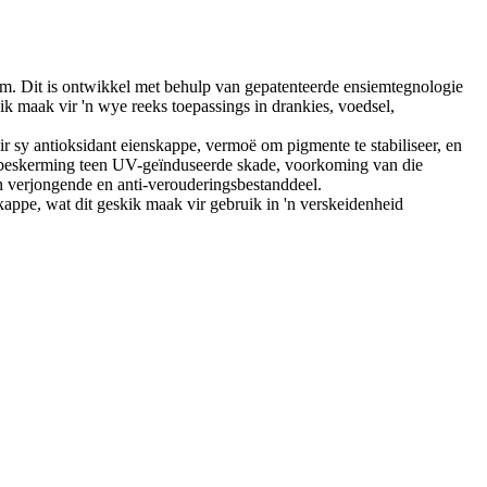
kom. Dit is ontwikkel met behulp van gepatenteerde ensiemtegnologie
ik maak vir 'n wye reeks toepassings in drankies, voedsel,
vir sy antioksidant eienskappe, vermoë om pigmente te stabiliseer, en
nd beskerming teen UV-geïnduseerde skade, voorkoming van die
 verjongende en anti-verouderingsbestanddeel.
kappe, wat dit geskik maak vir gebruik in 'n verskeidenheid