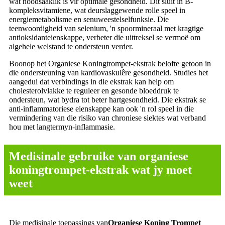
wat noodsaaklik is vir optimale gesondheid. Dit sluit in B-
kompleksvitamiene, wat deurslaggewende rolle speel in
energiemetabolisme en senuweestelselfunksie. Die
teenwoordigheid van selenium, 'n spoormineraal met kragtige
antioksidanteienskappe, verbeter die uittreksel se vermoë om
algehele welstand te ondersteun verder.
Boonop het Organiese Koningtrompet-ekstrak belofte getoon in
die ondersteuning van kardiovaskulêre gesondheid. Studies het
aangedui dat verbindings in die ekstrak kan help om
cholesterolvlakke te reguleer en gesonde bloeddruk te
ondersteun, wat bydra tot beter hartgesondheid. Die ekstrak se
anti-inflammatoriese eienskappe kan ook 'n rol speel in die
vermindering van die risiko van chroniese siektes wat verband
hou met langtermyn-inflammasie.
Medisinale gebruike van organiese
koningtrompet-ekstrak wat jy moet
weet
Die medisinale toepassings van
Organiese Koning Trompet