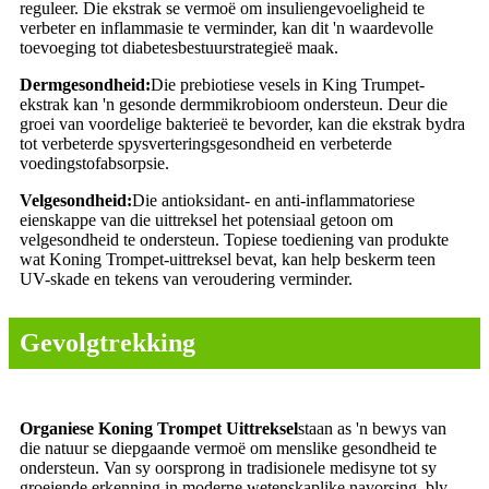
reguleer. Die ekstrak se vermoë om insuliengevoeligheid te
verbeter en inflammasie te verminder, kan dit 'n waardevolle
toevoeging tot diabetesbestuurstrategieë maak.
Dermgesondheid:
Die prebiotiese vesels in King Trumpet-
ekstrak kan 'n gesonde dermmikrobioom ondersteun. Deur die
groei van voordelige bakterieë te bevorder, kan die ekstrak bydra
tot verbeterde spysverteringsgesondheid en verbeterde
voedingstofabsorpsie.
Velgesondheid:
Die antioksidant- en anti-inflammatoriese
eienskappe van die uittreksel het potensiaal getoon om
velgesondheid te ondersteun. Topiese toediening van produkte
wat Koning Trompet-uittreksel bevat, kan help beskerm teen
UV-skade en tekens van veroudering verminder.
Gevolgtrekking
Organiese Koning Trompet Uittreksel
staan ​​as 'n bewys van
die natuur se diepgaande vermoë om menslike gesondheid te
ondersteun. Van sy oorsprong in tradisionele medisyne tot sy
groeiende erkenning in moderne wetenskaplike navorsing, bly