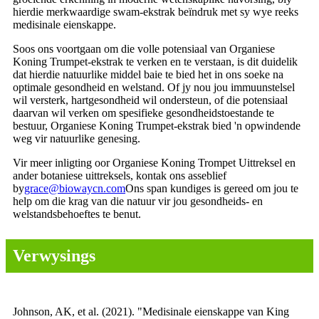
hierdie merkwaardige swam-ekstrak beïndruk met sy wye reeks
medisinale eienskappe.
Soos ons voortgaan om die volle potensiaal van Organiese
Koning Trumpet-ekstrak te verken en te verstaan, is dit duidelik
dat hierdie natuurlike middel baie te bied het in ons soeke na
optimale gesondheid en welstand. Of jy nou jou immuunstelsel
wil versterk, hartgesondheid wil ondersteun, of die potensiaal
daarvan wil verken om spesifieke gesondheidstoestande te
bestuur, Organiese Koning Trumpet-ekstrak bied 'n opwindende
weg vir natuurlike genesing.
Vir meer inligting oor Organiese Koning Trompet Uittreksel en
ander botaniese uittreksels, kontak ons ​​​​asseblief
by
grace@biowaycn.com
Ons span kundiges is gereed om jou te
help om die krag van die natuur vir jou gesondheids- en
welstandsbehoeftes te benut.
Verwysings
Johnson, AK, et al. (2021). "Medisinale eienskappe van King