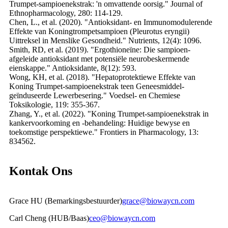
Trumpet-sampioenekstrak: 'n omvattende oorsig." Journal of
Ethnopharmacology, 280: 114-129.
Chen, L., et al. (2020). "Antioksidant- en Immunomodulerende
Effekte van Koningtrompetsampioen (Pleurotus eryngii)
Uittreksel in Menslike Gesondheid." Nutrients, 12(4): 1096.
Smith, RD, et al. (2019). "Ergothioneïne: Die sampioen-
afgeleide antioksidant met potensiële neurobeskermende
eienskappe." Antioksidante, 8(12): 593.
Wong, KH, et al. (2018). "Hepatoprotektiewe Effekte van
Koning Trumpet-sampioenekstrak teen Geneesmiddel-
geïnduseerde Lewerbesering." Voedsel- en Chemiese
Toksikologie, 119: 355-367.
Zhang, Y., et al. (2022). "Koning Trumpet-sampioenekstrak in
kankervoorkoming en -behandeling: Huidige bewyse en
toekomstige perspektiewe." Frontiers in Pharmacology, 13:
834562.
Kontak Ons
Grace HU (Bemarkingsbestuurder)
grace@biowaycn.com
Carl Cheng (HUB/Baas)
ceo@biowaycn.com