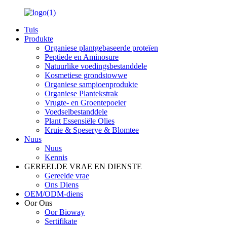
Tuis
Produkte
Organiese plantgebaseerde proteïen
Peptiede en Aminosure
Natuurlike voedingsbestanddele
Kosmetiese grondstowwe
Organiese sampioenprodukte
Organiese Plantekstrak
Vrugte- en Groentepoeier
Voedselbestanddele
Plant Essensiële Olies
Kruie & Speserye & Blomtee
Nuus
Nuus
Kennis
GEREELDE VRAE EN DIENSTE
Gereelde vrae
Ons Diens
OEM/ODM-diens
Oor Ons
Oor Bioway
Sertifikate