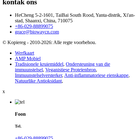
kontak ons
HeCheng 5-2-1601, TaiBai South Rood, Yanta-distrik, Xi'an-
stad, Shaanxi, China, 710075
+86-029-88899075
grace@biowaycn.com
© Kopiereg - 2010-2026: Alle regte voorbehou.
Werfkaart
AMP Mobiel
Tradisionele kruiemiddel
,
Ondersteuning van die
immuunstelsel
,
Veganistiese Proteïenbron
,
Immuunstelselversterker
,
Anti-inflammatoriese eienskappe
,
Natuurlike Antioksidant
,
x
Foon
Tel.
+86-029-88899075