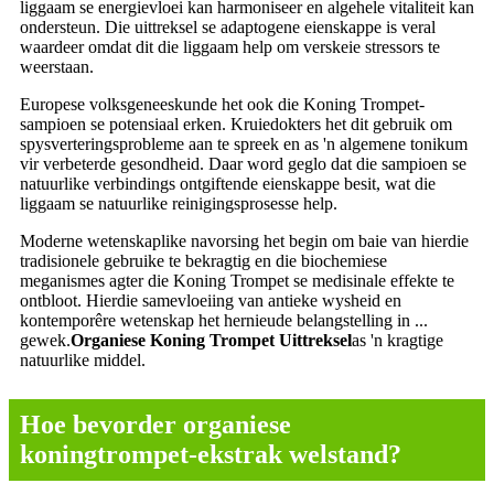
liggaam se energievloei kan harmoniseer en algehele vitaliteit kan
ondersteun. Die uittreksel se adaptogene eienskappe is veral
waardeer omdat dit die liggaam help om verskeie stressors te
weerstaan.
Europese volksgeneeskunde het ook die Koning Trompet-
sampioen se potensiaal erken. Kruiedokters het dit gebruik om
spysverteringsprobleme aan te spreek en as 'n algemene tonikum
vir verbeterde gesondheid. Daar word geglo dat die sampioen se
natuurlike verbindings ontgiftende eienskappe besit, wat die
liggaam se natuurlike reinigingsprosesse help.
Moderne wetenskaplike navorsing het begin om baie van hierdie
tradisionele gebruike te bekragtig en die biochemiese
meganismes agter die Koning Trompet se medisinale effekte te
ontbloot. Hierdie samevloeiing van antieke wysheid en
kontemporêre wetenskap het hernieude belangstelling in ...
gewek.
Organiese Koning Trompet Uittreksel
as 'n kragtige
natuurlike middel.
Hoe bevorder organiese
koningtrompet-ekstrak welstand?