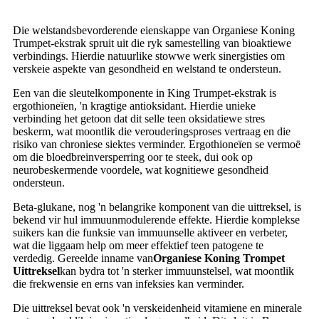
Die welstandsbevorderende eienskappe van Organiese Koning
Trumpet-ekstrak spruit uit die ryk samestelling van bioaktiewe
verbindings. Hierdie natuurlike stowwe werk sinergisties om
verskeie aspekte van gesondheid en welstand te ondersteun.
Een van die sleutelkomponente in King Trumpet-ekstrak is
ergothioneïen, 'n kragtige antioksidant. Hierdie unieke
verbinding het getoon dat dit selle teen oksidatiewe stres
beskerm, wat moontlik die verouderingsproses vertraag en die
risiko van chroniese siektes verminder. Ergothioneïen se vermoë
om die bloedbreinversperring oor te steek, dui ook op
neurobeskermende voordele, wat kognitiewe gesondheid
ondersteun.
Beta-glukane, nog 'n belangrike komponent van die uittreksel, is
bekend vir hul immuunmodulerende effekte. Hierdie komplekse
suikers kan die funksie van immuunselle aktiveer en verbeter,
wat die liggaam help om meer effektief teen patogene te
verdedig. Gereelde inname van
Organiese Koning Trompet
Uittreksel
kan bydra tot 'n sterker immuunstelsel, wat moontlik
die frekwensie en erns van infeksies kan verminder.
Die uittreksel bevat ook 'n verskeidenheid vitamiene en minerale