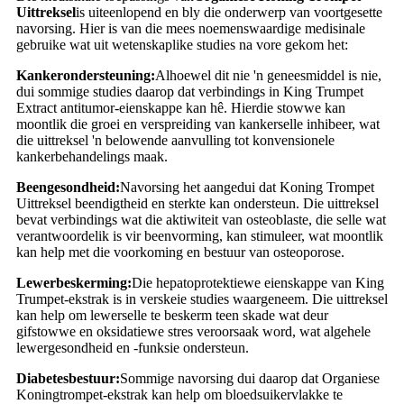
Uittreksel
is uiteenlopend en bly die onderwerp van voortgesette
navorsing. Hier is van die mees noemenswaardige medisinale
gebruike wat uit wetenskaplike studies na vore gekom het:
Kankerondersteuning:
Alhoewel dit nie 'n geneesmiddel is nie,
dui sommige studies daarop dat verbindings in King Trumpet
Extract antitumor-eienskappe kan hê. Hierdie stowwe kan
moontlik die groei en verspreiding van kankerselle inhibeer, wat
die uittreksel 'n belowende aanvulling tot konvensionele
kankerbehandelings maak.
Beengesondheid:
Navorsing het aangedui dat Koning Trompet
Uittreksel beendigtheid en sterkte kan ondersteun. Die uittreksel
bevat verbindings wat die aktiwiteit van osteoblaste, die selle wat
verantwoordelik is vir beenvorming, kan stimuleer, wat moontlik
kan help met die voorkoming en bestuur van osteoporose.
Lewerbeskerming:
Die hepatoprotektiewe eienskappe van King
Trumpet-ekstrak is in verskeie studies waargeneem. Die uittreksel
kan help om lewerselle te beskerm teen skade wat deur
gifstowwe en oksidatiewe stres veroorsaak word, wat algehele
lewergesondheid en -funksie ondersteun.
Diabetesbestuur:
Sommige navorsing dui daarop dat Organiese
Koningtrompet-ekstrak kan help om bloedsuikervlakke te