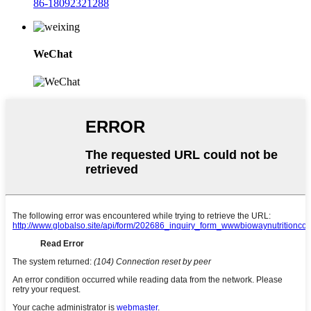
86-18092321288
WeChat