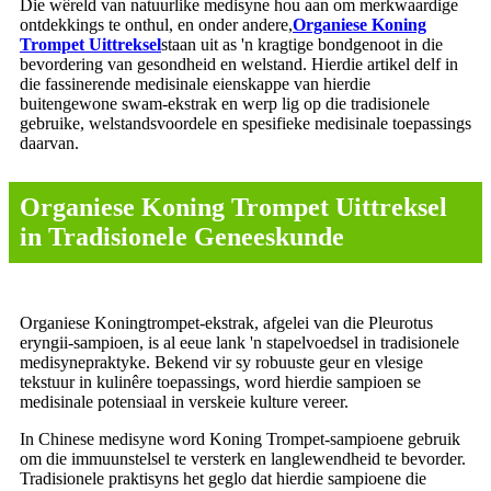
Die wêreld van natuurlike medisyne hou aan om merkwaardige
ontdekkings te onthul, en onder andere,
Organiese Koning
Trompet Uittreksel
staan ​​uit as 'n kragtige bondgenoot in die
bevordering van gesondheid en welstand. Hierdie artikel delf in
die fassinerende medisinale eienskappe van hierdie
buitengewone swam-ekstrak en werp lig op die tradisionele
gebruike, welstandsvoordele en spesifieke medisinale toepassings
daarvan.
Organiese Koning Trompet Uittreksel
in Tradisionele Geneeskunde
Organiese Koningtrompet-ekstrak, afgelei van die Pleurotus
eryngii-sampioen, is al eeue lank 'n stapelvoedsel in tradisionele
medisynepraktyke. Bekend vir sy robuuste geur en vlesige
tekstuur in kulinêre toepassings, word hierdie sampioen se
medisinale potensiaal in verskeie kulture vereer.
In Chinese medisyne word Koning Trompet-sampioene gebruik
om die immuunstelsel te versterk en langlewendheid te bevorder.
Tradisionele praktisyns het geglo dat hierdie sampioene die