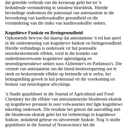
dat gereelde verbruik van die kersiesap gelei het tot 'n
beduidende vermindering in sistoliese bloeddruk. Hierdie
bevindinge ondersteun die potensiaal van antosianiene in die
bevordering van kardiovaskulêre gesondheid en die
vermindering van die risiko van kardiovaskulêre siektes.
Kognitiewe Funksie en Breingesondheid
Opkomende bewyse dui daarop dat antosianiene 'n rol kan speel
in die ondersteuning van kognitiewe funksie en breingesondheid.
Hierdie verbindings is ondersoek vir hul potensiële
neurobeskermende effekte, veral in die konteks van
ouderdomsverwante kognitiewe agteruitgang en
neurodegeneratiewe siektes soos Alzheimer's en Parkinson's. Die
vermoë van antosianiene om die bloed-breinversperring oor te
steek en beskermende effekte op breinselle uit te oefen, het
belangstelling gewek in hul potensiaal vir die voorkoming en
bestuur van neurologiese afwykings.
'n Studie gepubliseer in die Journal of Agricultural and Food
Chemistry het die effekte van antosianienryke bloubessie-ekstrak
op kognitiewe prestasie in ouer volwassenes met ligte kognitiewe
inkorting ondersoek. Die resultate het getoon dat aanvulling met
die bloubessie-ekstrak gelei het tot verbeterings in kognitiewe
funksie, insluitend geheue en uitvoerende funksie. Nog 'n studie
gepubliseer in die Journal of Neuroscience het die